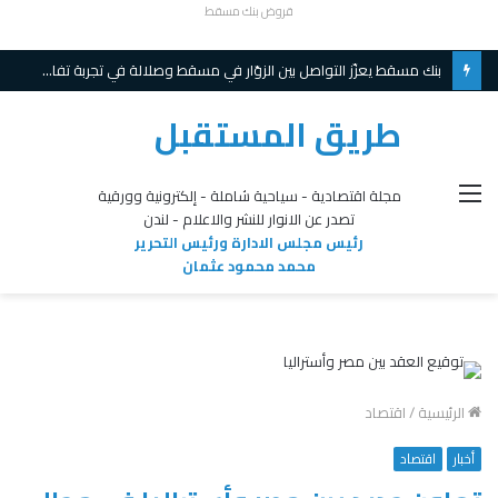
قروض بنك مسقط
بنك مسقط يعزّز التواصل بين الزوّار في مسقط وصلالة في تجربة تفاعلية مبتكرة ويواصل تقديم عروض حصريّة خلال موسم الخريف
طريق المستقبل
القائمة
مجلة اقتصادية - سياحية شاملة - إلكترونية وورقية
تصدر عن الانوار للنشر والاعلام - لندن
رئيس مجلس الادارة ورئيس التحرير
محمد محمود عثمان
الرئيسية
/
اقتصاد
أخبار
اقتصاد