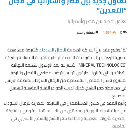
تعاون جديد بين مصر وأستراليا في مجال
“التعدين”
تعاون جديد بين مصر وأستراليا
0
1٬387
دقيقة واحدة
تمّ توقيع عقد بين الشركة المصرية
للرمال السوداء
كشركة مساهمة
مصرية تابعة لجهاز مشروعات الخدمة الوطنية للقوات المسلحة وشركة
(MINERAL TECHNOLOGIES) الأسترالية بعد الوصول للصيغة النهائية
للتعاقد والتي يقبلها الطرفين لتوريد وتركيب مصنعي الفصل والتركيز
لمشروع فصل المعادن الاقتصادية من الرمال السوداء بمنطقة البرلس
في محافظة كفر الشيخ، كذلك تدريب الكوادر الفنية المؤهلة لتشغيل
المصانع .
وأُبرم العقد في حضور المساهمين في الشركة المصرية للرمال السوداء
من هيئة المواد النووية ووممثلين من بنك الاستثمار القومي والشركة
المصرية للثروات التعدينية ومحافظ كفر الشيخ والسفير الأسترالي في
القاهرة .