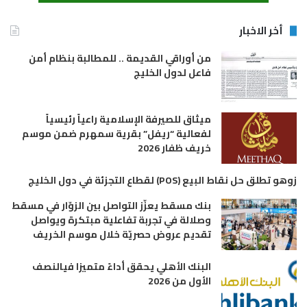
أخر الاخبار
من أوراقي القديمة .. للمطالبة بنظام أمن
فاعل لدول الخليج
ميثاق للصيرفة الإسلامية راعياً رئيسياً
لفعالية “ريفل” بقرية سمهرم ضمن موسم
خريف ظفار 2026
زوهو تطلق حل نقاط البيع (POS) لقطاع التجزئة في دول الخليج
بنك مسقط يعزّز التواصل بين الزوّار في مسقط
وصلالة في تجربة تفاعلية مبتكرة ويواصل
تقديم عروض حصريّة خلال موسم الخريف
البنك الأهلي يحقق أداءً متميزا فيالنصف
الأول من 2026