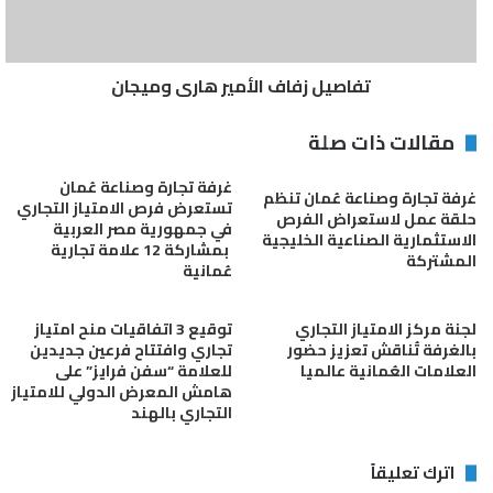
تفاصيل زفاف الأمير هارى وميجان
مقالات ذات صلة
غرفة تجارة وصناعة عُمان
غرفة تجارة وصناعة عُمان تنظم
تستعرض فرص الامتياز التجاري
حلقة عمل لاستعراض الفرص
في جمهورية مصر العربية
الاستثمارية الصناعية الخليجية
بمشاركة 12 علامة تجارية
المشتركة
عُمانية
لجنة مركز الامتياز التجاري
توقيع 3 اتفاقيات منح امتياز
بالغرفة تُناقش تعزيز حضور
تجاري وافتتاح فرعين جديدين
العلامات العُمانية عالميا
للعلامة “سفن فرايز” على
هامش المعرض الدولي للامتياز
التجاري بالهند
اترك تعليقاً