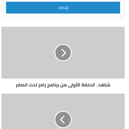
ووضع أعجاب ومتابعة لها لتصل إليكم آخر وأحدث الاخبار السياسية
الإلكتروني
والاقتصادية والفنية والرياضية والتقنية واخبار الصحة والجمال وعالم حواء
وايضآ الاخبار المنوعة والترفيهية لتصل اليكم فور وقوعها اولآ بأول،
تعاون جديد بين مصر وأستراليا في مجال “التعدين”
أستراليا
التعدين
الرمال السوداء
القوات المسلحة
مصر
شاهد.. الحلقة الأولى من برنامج رامز تحت الصفر