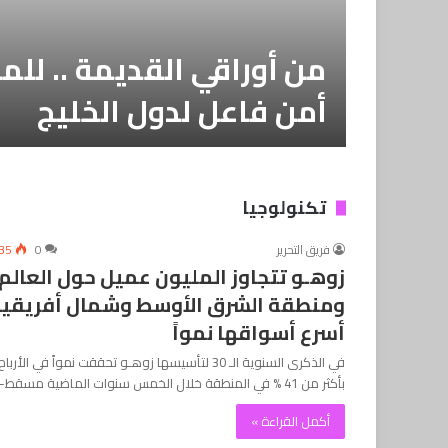
ّة
من أوراقي القديمة .. للم
أمن فاعل لدول الخليج
تكنولوجيا
فريق التحرير
0
35
زوهـو تتجاوز المليون عميل حول العالم،
ومنطقة الشرق الأوسط وشمال أفريقيا
أسرع أسواقها نمواً
في الذكرى السنوية الـ 30 لتأسيسها زوهـو تحققت نمواً في الأرباح
بأكثر من 41 % في المنطقة خلال الخمس سنوات الماضية مسقط-…
أكمل القراءة »