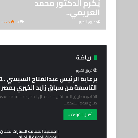
يُكرِّم الدكتور محمد
العريمي..
فريق التحرير
0
1٬275
رياضة
فريق التحرير
التاسعة من سباق زايد الخيري بمصر
القاهرة: طريق المستقبل – د. جمال المجايده – محمد سعد: 
صباح اليوم النسخة…
أكمل القراءة »
الجمعية العمانية للسيارات تحتضن
البطولة الدولية للانجراف