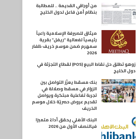
من أوراقي القديمة .. للمطالبة
بنظام أمن فاعل لدول الخليج
ميثاق للصيرفة الإسلامية راعياً
رئيسياً لفعالية “ريفل” بقرية
سمهرم ضمن موسم خريف ظفار
2026
زوهو تطلق حل نقاط البيع (POS) لقطاع التجزئة في
دول الخليج
بنك مسقط يعزّز التواصل بين
الزوّار في مسقط وصلالة في
تجربة تفاعلية مبتكرة ويواصل
تقديم عروض حصريّة خلال موسم
الخريف
البنك الأهلي يحقق أداءً متميزا
فيالنصف الأول من 2026