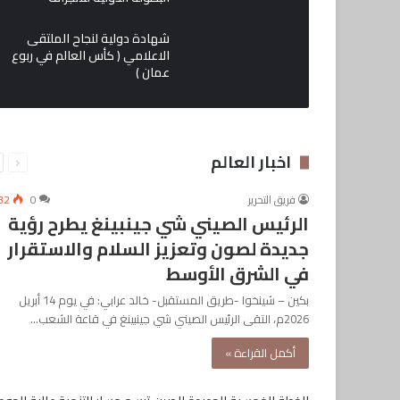
شهادة دولية لنجاح الملتقى
الاعلامي ( كأس العالم في ربوع
عمان )
السابقة
التالي
اخبار العالم
الصفحة
الصفح
فريق التحرير
0
32
الرئيس الصيني شي جينبينغ يطرح رؤية
جديدة لصون وتعزيز السلام والاستقرار
في الشرق الأوسط
بكين – شينخوا -طريق المستقبل- خالد عرابي: في يوم 14 أبريل
2026م، التقى الرئيس الصيني شي جينبينغ في قاعة الشعب…
أكمل القراءة »