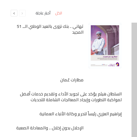
السابقة
التالية
من أوراقي القديمة .. للمطالبة بنظام أمن فاعل
الكل
أخبار عاجلة
الصفحة
الصفحة
لدول الخليج
تهاني .. بنك نزوى بالعيد الوطني الــ 51
المجيد
ميثاق للصيرفة الإسلامية راعياً رئيسياً لفعالية
“ريفل” بقرية سمهرم ضمن موسم خريف ظفار
2026
زوهو تطلق حل نقاط البيع (POS) لقطاع التجزئة
في دول الخليج
مطارات عُمان
بنك مسقط يعزّز التواصل بين الزوّار في مسقط
السلطان هيثم يؤكد على تجويد الأداء وتقديم خدمات أفضل
وصلالة في تجربة تفاعلية مبتكرة ويواصل تقديم
لمواكبة التطورات وإيجاد المعالجات الشاملة للتحديات
عروض حصريّة خلال موسم الخريف
إبراهيم العزري رئيساً لتحرير وكالة الأنباء العمانية
الإحلال بدون إخلال .. والمعادلة الصعبة