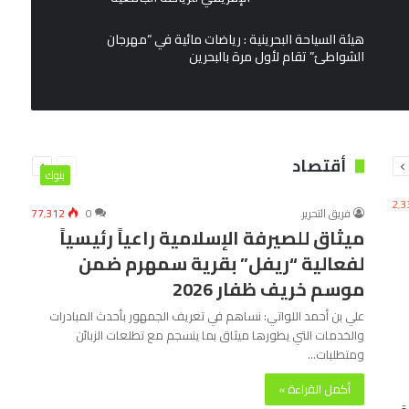
هيئة السياحة البحرينية : رياضات مائية في “مهرجان
الشواطئ” تقام لأول مرة بالبحرين
ة
السابقة
التالية
أقتصاد
ة
الصفحة
الصفحة
بنوك
2٬3
فريق التحرير
0
77٬312
ميثاق للصيرفة الإسلامية راعياً رئيسياً
لفعالية “ريفل” بقرية سمهرم ضمن
موسم خريف ظفار 2026
علي بن أحمد اللواتي: نساهم في تعريف الجمهور بأحدث المبادرات
والخدمات التي يطورها ميثاق بما ينسجم مع تطلعات الزبائن
ومتطلبات…
أكمل القراءة »