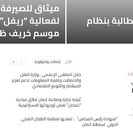
ميثاق للصيرفة ال
طالبة بنظام
لفعالية “ريفل
موسم خريف ظفار 6
السابقة
التالية
الكل
إتصالات وتكنولوجيا
الصفحة
الصفحة
2٬3
خلال الملتقى الإعلامي ..وزارة النقل
والاتصالات وتقنية المعلومات تدعم تعزيز
الاستثمار والتنويع الاقتصادي
غُرفة تجارة وصناعة عُمان تطلق مبادرة
“تمكين” ضمن توجهاتها الاستراتيجية
“شهادة رئيس المجلس” .. تمنحها منظمة الطيران المدني
الدولي لسلطنة عُمان