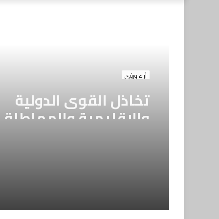
أراء ورؤى
تخاذل القوى الدولية
والإقليمية والمماطلة
الأمريكية -الإيرانية ..إل