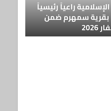
إسلامية راعياً رئيسياً
” بقرية سمهرم ضمن
202
التجزئ