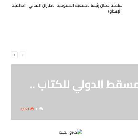
سلطنة عُمان رئيسا للجمعية العمومية للطيران المدني العالمية
(الإيكاو)
السابقة
التالية
الصفحة
الصفحة
 لمعرض مسقط الدولي للكتاب ..
2٬451
0