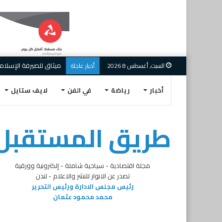
ميثاق للصيرفة الإسلامية
السبت, أغسطس 8 2026
أخبار عاجلة
أخبار
رياضة
في الفن
لايف ستايل
طريق المستقبل
مجلة اقتصادية - سياحية شاملة - إلكترونية وورقية
تصدر عن الانوار للنشر والاعلام - لندن
رئيس مجلس الادارة ورئيس التحرير
محمد محمود عثمان