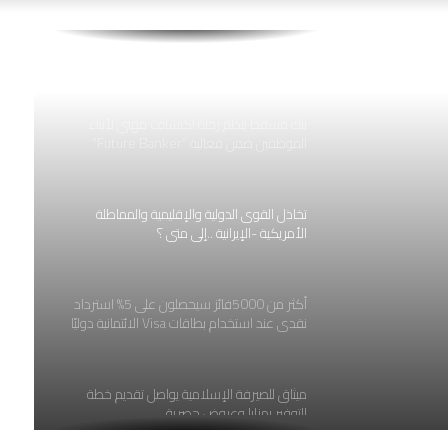
بنك مسقط يواصل دعم التنمية السياحية
والاقتصادية كراعٍ مصرفي لملتقى أجواء
الأشخرة 2026
بنك مسقط ينظم رحلة اكتشاف مهني لأبناء
الموظفين ضمن فعالية “Future Banker”
تخاذل القوى الدولية والإقليمية والمماطلة
الأمريكية -الإيرانية ..إلى متى ؟
ى متى ؟
أكثر من 5000فائز سيحصلون على 5% استرداد
نقدي عند استخدام بطاقات Visa الائتمانية دوليًا
ميثاق للصيرفة الإسلامية يواصل تقديم خطة
التوفير بمزايا وعروض حصرية