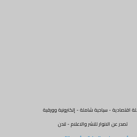
ة اقتصادية - سياحية شاملة - إلكترونية وورقية
تصدر عن الانوار للنشر والاعلام - لندن