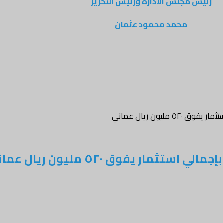
رئيس مجلس الادارة ورئيس التحرير
محمد محمود عثمان
ليون ريال عماني
ر يفوق ٥٢٠ مليون ريال عماني