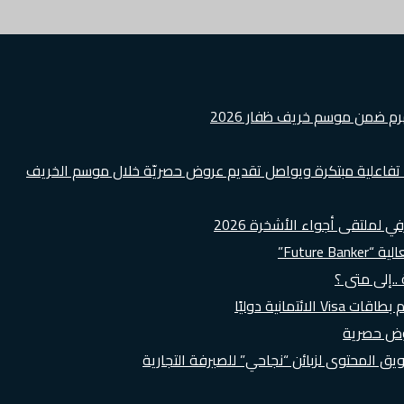
هرم ضمن موسم خريف ظفار 2026
ة تفاعلية مبتكرة ويواصل تقديم عروض حصريّة خلال موسم الخريف
لملتقى أجواء الأشخرة 2026
Futur”
..إلى متى ؟
روض حصرية
 المحتوى لزبائن “نجاحي” للصيرفة التجارية