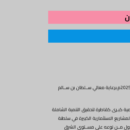
ن
وضع حجر الأساس لمشروع مصنع البولي ســيليكون في محافظــة شــال الباطنة بالمنطقــة الحرة في صحار، والذي يتوقع افتتاحه خلال العام 2025م.برعاية معالي ســلطان بن ســالم
ية كبـرى كقاطرة لتحقيق التنمية الشاملة
مشاريع الاستثمارية الكبيرة في سلطنة
اجية تصل إلى100 ألف طن سنوياً ، ويعد المصنــع الأول مــن نوعه على مســتوى الشرق