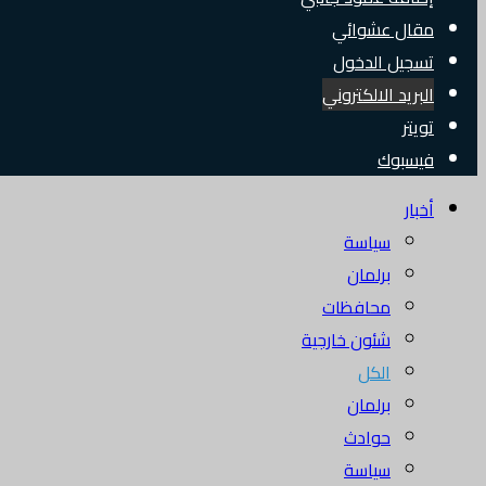
مقال عشوائي
تسجيل الدخول
البريد الالكتروني
تويتر
فيسبوك
أخبار
سياسة
برلمان
محافظات
شئون خارجية
الكل
برلمان
حوادث
سياسة