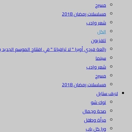
مسرح
مسلسلات رمضان 2018
شعر وادب
الكل
تلفزيون
رائعة فردي أوبرا " لا ترافياتا " في افتتاح الموسم الجديد بدا
سينما
شعر وادب
مسرح
مسلسلات رمضان 2018
لايف ستايل
توك شو
صحة وجمال
مرأة وطفل
ورا كل باب