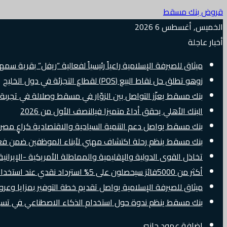
قروض بنك مسقط
الخميس, أغسطس 6 2026
أخبار عاجلة
ميثاق للصيرفة الإسلامية راعياً رئيسياً لفعالية “ريفل” بقرية سم
زوهو تطلق حل نقاط البيع (POS) لقطاع التجزئة في دول الخليج
بنك مسقط يعزّز التواصل بين الزوّار في مسقط وصلالة في تجرب
البنك الأهلي يحقق أداءً متميزا فيالنصف الأول من 2026
بنك مسقط يواصل دعم التنمية السياحية والاقتصادية كراعٍ مصرفي 
بنك مسقط ينظم رحلة اكتشاف مهني لأبناء الموظفين ضمن فعالية “e Banker
تخاذل القوى الدولية والإقليمية والمماطلة الأمريكية -الإيرانية 
أكثر من 5000فائز سيحصلون على 5% استرداد نقدي عند استخدام بطاقات Visa الائتمانية دوليًا
ميثاق للصيرفة الإسلامية يواصل تقديم خطة التوفير بمزايا وع
بنك مسقط ينظم ندوة حول استخدام الذكاء الاصطناعي في تسويق
إضافة عمود جانبي