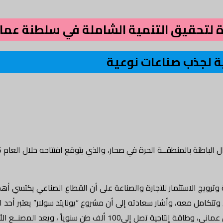
ة لتحقيق التنمية الشاملة في سلطنة عما
ة لجذب صناعات نوعية
وترويج الاستثمار للتجارة والصناعة على أن القطاع الصناعي يكتسي أهم
تكامل معه، وأشار سعادته إلى أن مشروع “يونايتد سولار” يعتبر أحد ال
عمان ومنطقة الشرق الأوسط بإجمالي استثمار يفوق 520 مليون ريال عماني، وطاقة إنت