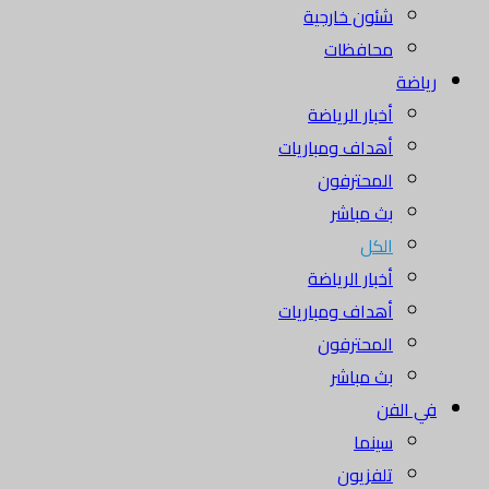
شئون خارجية
محافظات
رياضة
أخبار الرياضة
أهداف ومباريات
المحترفون
بث مباشر
الكل
أخبار الرياضة
أهداف ومباريات
المحترفون
بث مباشر
في الفن
سينما
تلفزيون