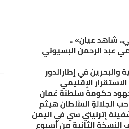
.. شاهد عيان» ..
امي عبد الرحمن البسيوني
 والبحرين في إطارالدور
لاستقرار الإقليمي
جهود حكومة سلطنة عُمان
بِ الجلالةِ السُّلطان هيثم
سّفينة إترنيتي سي في اليمن
النسخة الثانية من أسبوع