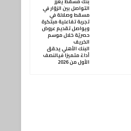
بنك مسقط يعزّز
التواصل بين الزوّار في
مسقط وصلالة في
تجربة تفاعلية مبتكرة
ويواصل تقديم عروض
حصريّة خلال موسم
الخريف
البنك الأهلي يحقق
أداءً متميزا فيالنصف
الأول من 2026