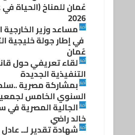
عُمان للمناخ (الحياة في
2026
مساعد وزير الخارجية
أخبار
في إطار جولة خليجية ا
عٌمان
لقاء تعريفي حول قانون
أخبار
التنفيذية الجديدة
بمشاركة مصرية ..سلطن
أخبار
السنوي الخامس لجمعية 
الجالية المصرية في سل
أخبار
خالد راضي
شهادة تقدير لــ عادل ا
أخبار