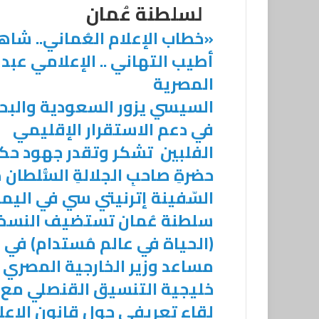
لسلطنة عُمان
«خطاب الإعلام العُماني.. شاهد
أطيب التهاني .. الإعلامي عبد 
المصرية
السيسي يزور السعودية والبح
في دعم الاستقرار الإقليمي
الفلبين تشكر وتقدر جهود حكو
حضرةِ صاحبِ الجلالةِ السُّلطا
السّفينة إترنيتي سي في اليم
سلطنة عُمان تستضيف النسخة ا
(الحياة في عالم مُستدام) في سبت
مساعد وزير الخارجية المصري
خليجية التنسيق القنصلي مع 
لقاء تعريفي حول قانون الإعلا