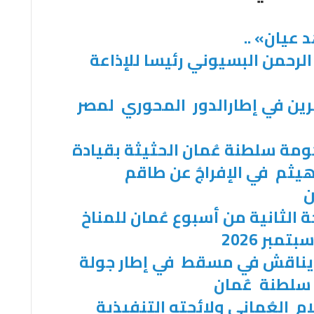
 عيان» ..
الرحمن البسيوني رئيسا للإذاعة
رين في إطارالدور المحوري لمصر
مة سلطنة عُمان الحثيثة بقيادة
ن هيثم في الإفراجُ عن طاقم
ن
لثانية من أسبوع عُمان للمناخ
مبر 2026
 يناقش في مسقط في إطار جولة
سلطنة عٌمان
م العُماني ولائحته التنفيذية