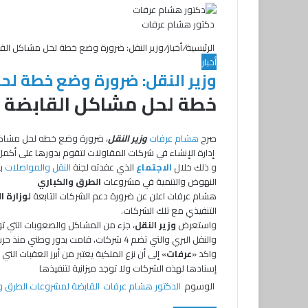
دكتور هشام عرفات
الرئيسية
/
أخبار
/
وزير النقل: ضرورة وضع خطة لحل مشاكل الق
أخبار
وزير النقل: ضرورة وضع خطة ل
خطة لحل مشاكل القابضة ل
ت
ف
و
ط
صرح
هشام عرفات
وزير النقل
، ضرورة وضع خطه لحل مشا
ا
ب
ي
و
إدارة الإنشاء في شركات المقاولات لتقوم بدورها على أكم
ي
ت
ا
س
و ذلك خلال
الاجتماع
الذي عقدته لجنة
النقل والمواصلات
بم
ب
ت
ع
س
النهوض والتنمية في مشروعات
الطرق والكباري
ر
ا
و
ة
هشام عرفات اعلن عن ضرورة دعم الشركات التابعة
لوزارة ا
ك
ب
التنفيذي مع تلك الشركات.
واستعرض
وزير النقل
، جزء من المشاكل والصعوبات التي توا
والنقل البري والتي تضم 4 شركات، قامت بدور وطني منذ حرب 1967، وهي بمثابة أذرع للدولة على جميع الأصعدة.
واكد «
عرفات
» إلى أن نزع الملكية يعتبر من أبرز العقبات ا
إسنادها لهذه الشركات ولا توجد ميزانية لتنفيذها
الوسوم
الدكتور هشام عرفات
القابضة لمشروعات الطرق وا