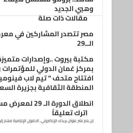
د
وهبي الجديد
ك
مقالات ذات صلة
ا
ل
إ
مصر تتصدر المشاركين في معر
ل
الــ29
ك
ت
ر
مكتبة بيروت ..وإصدارات متمي
و
بمركز عُمان الدولي للمؤتمرات
ن
ي
افتتاح متحف ” تيم لاب فينومي
المنطقة الثقافية بجزيرة السع
انطلاق الدورة الـ 29 لمعرض مسقط الدّولي للكتاب 24 أبريل الجاري
اترك تعليقاً
لن يتم نشر عنوان بريدك الإلكتروني.
الحقول الإلزامية مشار إليه
ا