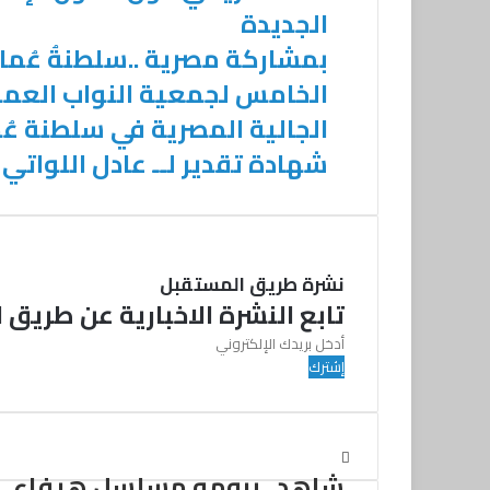
الجديدة
بمشاركة مصرية ..سلطنةُ عُم
الخامس لجمعية النواب العمو
الجالية المصرية في سلطنة عُم
شهادة تقدير لــ عادل اللواتي
نشرة طريق المستقبل
تابع النشرة الاخبارية عن طريق ا
أ
د
خ
ل
ب
ر
شاهد.. برومو مسلسل هيفاء
ي