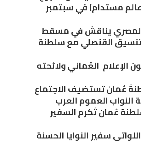
 عالم مُستدام) في سبتمبر
 المصري يناقش في مسقط
لتنسيق القنصلي مع سلطنة
 الإعلام العُماني ولائحته
ةُ عُمان تستضيف الاجتماع
النواب العموم العرب
طنة عُمان تُكرم السفير
للواتي سفير النوايا الحسنة