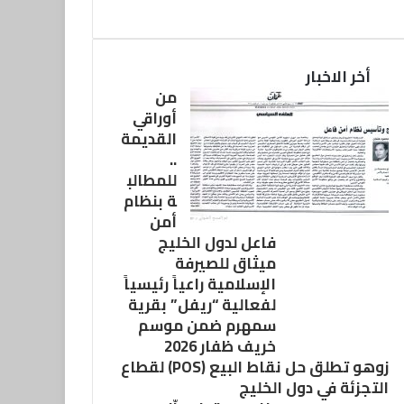
أخر الاخبار
من
أوراقي
القديمة
..
للمطالب
ة بنظام
أمن
فاعل لدول الخليج
ميثاق للصيرفة
الإسلامية راعياً رئيسياً
لفعالية “ريفل” بقرية
سمهرم ضمن موسم
خريف ظفار 2026
زوهو تطلق حل نقاط البيع (POS) لقطاع
التجزئة في دول الخليج