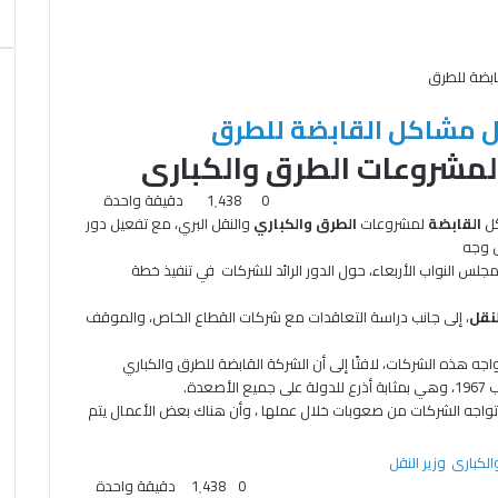
ابضة للطرق
حل مشاكل القابضة للطرق
مشروعات الطرق والكبارى
0
1٬438
دقيقة واحدة
كل
القابضة
لمشروعات
الطرق والكباري
والنقل البري، مع تفعيل دور
ل وجه
جلس النواب الأربعاء، حول الدور الرائد للشركات في تنفيذ خطة
لنقل
، إلى جانب دراسة التعاقدات مع شركات القطاع الخاص، والموقف
جه هذه الشركات، لافتًا إلى أن الشركة القابضة للطرق والكباري
لتي تواجه الشركات من صعوبات خلال عملها ، وأن هناك بعض الأعمال يتم
لكبارى
وزير النقل
0
1٬438
دقيقة واحدة