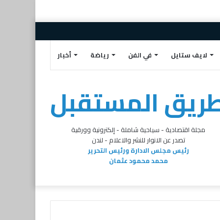
إضافة
مقال
تسجيل
تويتر
البريد
فيسبوك
عمود
عشوائي
الدخول
الالكتروني
لايف ستايل
في الفن
رياضة
أخبار
جانبي
ريق المستقبل
مجلة اقتصادية - سياحية شاملة - إلكترونية وورقية
تصدر عن الانوار للنشر والاعلام - لندن
رئيس مجلس الادارة ورئيس التحرير
محمد محمود عثمان