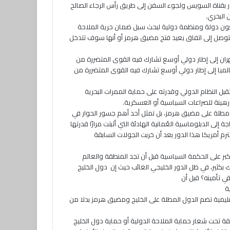
 بقناة السويس ولجوء السفن إلى طريق رأس الرجاء الصالح
 البحري.
بعون دولة ومنظمة دولية لبحث سبل ضمان حرية الملاحة
للتوصل إلى اتفاق يعيد فتح مضيق هرمز أو أنها سوف تتدخل
هران إلى إطار دولي أوسع تشارك فيه القوى المتضررة من
الميا إلى إطار دولي أوسع تشارك فيه القوى المتضررة من
قبل النظام الدولي وقدرته على حماية الممرات البحرية
 رهينة للصراعات السياسية أو العسكرية.
ة مطلة على مضيق هرمز، بل تمثل أحد أهم جسور الحوار في
إلى الدبلوماسية العُمانية الهادئة التي أثبتت مرارًا قدرتها
م أمريكا هذا الدور بعد أن خربت الجولات السابقة
ر على الحكمة السياسية قبل أن تجد المنطقة والعالم
بكثير، في ظل الدور الخليجي الغائب حيث إن دول الخليج
في تأمينه؟ قبل أن
ة
قليمية تضم الدول المطلة على الخليج ومضيق هرمز بدلا من
 تحت شعار حماية الملاحة الدولية أو حماية دول الخليج