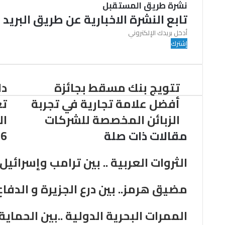
نشرة طريق المستقبل
تابع النشرة الاخبارية عن طريق البريد
أ
د
خ
ل
ب
تتويج بنك مسقط بجائزة
دا
ر
ي
أفضل علامة تجارية في تجربة
تع
د
الزبائن المخصصة للشركات
ال
ك
ا
مقالات ذات صلة
26
ل
إ
الثروات العربية .. بين ترامب وإسرائي
ل
ك
ت
مضيق هرمز.. بين درع الجزيرة و الدفاع
ر
و
الممرات البحرية الدولية ..بين الحماية
ن
ي