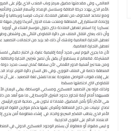
العالمي، وفي مقدمتها مضيق هرمز وباب المندب الذي يؤثر على المرور
،الأمر الذي يهدد حركة الطاقة وسلاسل الإمداد وأسعار الشحن والتأمين
ومع تصاعد المخاوف من تعطيل الملاحة، تحركت فرنسا وبريطانيا و أر
وإعادة الاستقرار إلى المنطقة ومنحت هذه الدول أمريكا وإيران مهلة 
عسكريا إذا استمر تعطيل الملاحة حتى حلول موسم الشتاء في أوروبا
وأن ذلك يعني انتقال الملف من دائرة التفاوض الثنائي بين واشنطن وط
تعطيل التجارة العالمية ولاشك أن ذلك قد يزيد من احتمالات التصعيد ع
تعطيل التجارة العالمية.
لأن ما يجري اليوم ليس مجرد أزمة إقليمية عابرة، بل اختبار حقيقي لمست
المشتركة. فالعالم لا يستطيع أن يقبل بأن تصبح شرايين التجارة والطاقة
ومن هنا تبرز أهمية الدور العُماني ؛لأن سلطنة عُمان ليست مجرد دول
المنطقة خاصة في الملف النووي ،وفي ظل اتساع دائرة التوتر، تزداد الحاجة 
على إبقاء قنوات التواصل مفتوحة عندما تفشل لغة التصعيد ، على أن تحتر
للتفاوض التي احتضنتها مسقط
ولذلك فإنه بين التصعيد العسكري ومساعي الوساطة، يبقى الرهان الأكب
نفسيهما أمام أزمة تتجاوز حدود الشرق الأوسط إلى ما هو أبعد من ذلك 
هي الأكثر تأثرًا بأمن المضيق، فلماذا لا تكون هي صاحبة الدور الرئيسي 
تصاغ ترتيبات من خارج المنطقة وتُفرض عليها بحكم موازين القوة الدولي
الأمر الذي يتطلب التفكير السريع والجاد في إنشاء منظومة أمن بحري إ
الاعتماد الدائم على القوى الخارجية
و ليس مقبولا أو معقولا أن يستمر الوجود العسكري الدولي في المنطقة