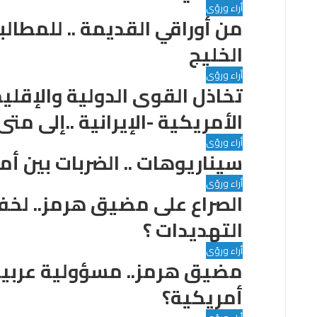
أراء ورؤى
ع
من أوراقي القديمة .. للمطال
ب
ر
الخليج
ا
ل
أراء ورؤى
ب
تخاذل القوى الدولية والإقلي
ر
الأمريكية -الإيرانية ..إلى متى
ي
د
أراء ورؤى
سيناريوهات .. الضربات بين أم
أراء ورؤى
الصراع على مضيق هرمز.. لخفض
التهديدات ؟
أراء ورؤى
مضيق هرمز.. مسؤولية عربية-
أمريكية؟