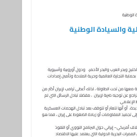
 الوطنية
لية والسيادة الوطنية
ليج وبحر العرب والبحر الأحمر، ودول أوروبية وآسيوية
ماية التجارة العالمية وحرية الملاحة وتأمين إمدادات
 معها من تحت الطاولة ، لذلك أعطى ترامب لإيران أكثر من
اجع عن توجيه ضربة لإيران ، مفضلا تبادل الرسائل التي لم
 الإعلامي
يدة، أو أنها تتعثر أو تتوقف بعد تبادل الهجمات العسكرية
ه إلى تجميد المفاوضات أو زيادة الضغوط على إيران ، فما هو
لاف أمريكي– إيراني حول البرنامج النووي أو النفوذ
ممرات البحرية الدولية التي يعتمد عليها الاقتصاد