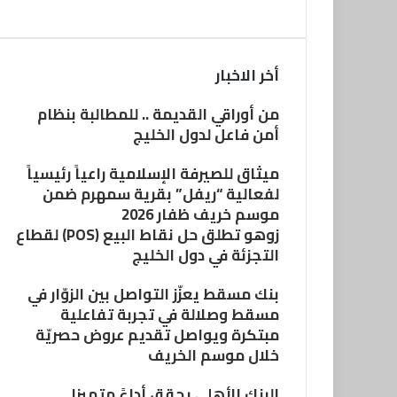
أخر الاخبار
من أوراقي القديمة .. للمطالبة بنظام
أمن فاعل لدول الخليج
ميثاق للصيرفة الإسلامية راعياً رئيسياً
لفعالية “ريفل” بقرية سمهرم ضمن
موسم خريف ظفار 2026
زوهو تطلق حل نقاط البيع (POS) لقطاع
التجزئة في دول الخليج
بنك مسقط يعزّز التواصل بين الزوّار في
مسقط وصلالة في تجربة تفاعلية
مبتكرة ويواصل تقديم عروض حصريّة
خلال موسم الخريف
البنك الأهلي يحقق أداءً متميزا