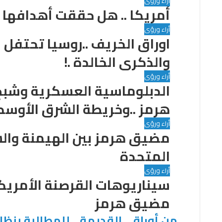
أراء ورؤى
أمريكا .. هل حققت أهدافها م
أراء ورؤى
اوراق الخريف ..روسيا تحتفل 
والذكرى الخالدة .!
أراء ورؤى
الدبلوماسية العسكرية وشب
هرمز ..وخريطة الشرق الأوسط
أراء ورؤى
مضيق هرمز بين الهيمنة والش
المتحدة
أراء ورؤى
سيناريوهات القرصنة الأمريكي
مضيق هرمز
من أوراقي القديمة .. للمطالبة بنظ