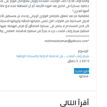
والمخاوف أنه إذا كانت الولايات المتحدة وإيران تتفاوضان اليوم على م
حاضرة عسكريًا في الخليج بعد انتهاء الأزمة، أم أن المنطقة تتجه نحو نظ
أمنها البحري؟
فالقضية لم تعد تتعلق بالبرنامج النووي الإيراني وحده، بل بمستقبل ال
الدول الساحلية من القرارات التي تمس ممراتها المائية وثرواتها الاستراتي
لأن الحل المستدام لا يكمن في عسكرة المضائق أو فرض الهيمنة عليها،
استقرار هرمز وباب المندب جزء لا يتجزأ من استقرار الاقتصاد العالمي وا
==============
*mohmeedosman@yahooo.com
.
الوسوم
هرمز وباب المندب .. بين الحماية الدولية والسيادة الوطنية
0
2٬337
3 دقائق
ت
ف
و
ط
ي
ا
ب
و
اظهر المزيد
ي
ت
ا
س
شاركها
ب
ت
ت
ف
ع
و
س
م
ط
ي
ر
و
ا
ا
و
ب
ة
ش
ي
ت
ك
س
ا
ا
ب
ب
ت
ر
ع
س
أقرأ التالي
ر
و
ا
ك
ة
ك
ب
ة