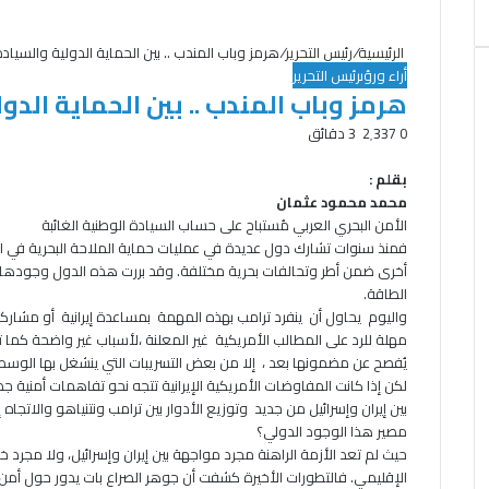
الرئيسية
/
رئيس التحرير
/
هرمز وباب المندب .. بين الحماية الدولية والسيادة
أراء ورؤى
رئيس التحرير
هرمز وباب المندب .. بين الحماية الدو
0
2٬337
3 دقائق
ت
ف
و
ط
ي
ا
ب
و
بقلم :
ي
ت
ا
س
محمد محمود عثمان
ب
ت
ع
س
الأمن البحري العربي مُستباح على حساب السيادة الوطنية الغائبة
ر
و
ا
ة
فمنذ سنوات تشارك دول عديدة في عمليات حماية الملاحة البحرية في الخ
ك
ب
أخرى ضمن أطر وتحالفات بحرية مختلفة. وقد بررت هذه الدول وجودها بح
الطاقة.
واليوم يحاول أن ينفرد ترامب بهذه المهمة بمساعدة إيرانية أو مشاركة
مهلة للرد على المطالب الأمريكية غير المعلنة ،لأسباب غير واضحة كما تر
يُفصح عن مضمونها بعد ، إلا من بعض التسريبات التي ينشغل بها الوسط
لكن إذا كانت المفاوضات الأمريكية الإيرانية تتجه نحو تفاهمات أمنية جد
بين إيران وإسرائيل من جديد وتوزيع الأدوار بين ترامب ونتنياهو والاتجا
مصير هذا الوجود الدولي؟
حيث لم تعد الأزمة الراهنة مجرد مواجهة بين إيران وإسرائيل، ولا مجرد خ
الإقليمي. فالتطورات الأخيرة كشفت أن جوهر الصراع بات يدور حول أمن ال