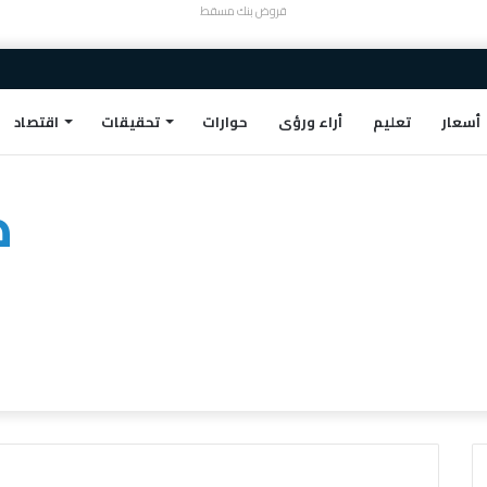
قروض بنك مسقط
أسعار
تعليم
أراء ورؤى
حوارات
تحقيقات
اقتصاد
ط