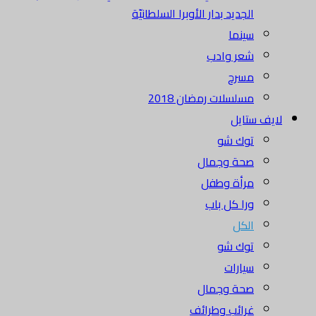
الجديد بدار الأوبرا السلطانيّة
سينما
شعر وادب
مسرح
مسلسلات رمضان 2018
لايف ستايل
توك شو
صحة وجمال
مرأة وطفل
ورا كل باب
الكل
توك شو
سيارات
صحة وجمال
غرائب وطرائف