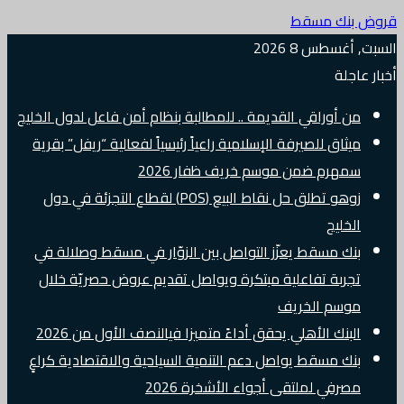
قروض بنك مسقط
السبت, أغسطس 8 2026
أخبار عاجلة
من أوراقي القديمة .. للمطالبة بنظام أمن فاعل لدول الخليج
ميثاق للصيرفة الإسلامية راعياً رئيسياً لفعالية “ريفل” بقرية
سمهرم ضمن موسم خريف ظفار 2026
زوهو تطلق حل نقاط البيع (POS) لقطاع التجزئة في دول
الخليج
بنك مسقط يعزّز التواصل بين الزوّار في مسقط وصلالة في
تجربة تفاعلية مبتكرة ويواصل تقديم عروض حصريّة خلال
موسم الخريف
البنك الأهلي يحقق أداءً متميزا فيالنصف الأول من 2026
بنك مسقط يواصل دعم التنمية السياحية والاقتصادية كراعٍ
مصرفي لملتقى أجواء الأشخرة 2026