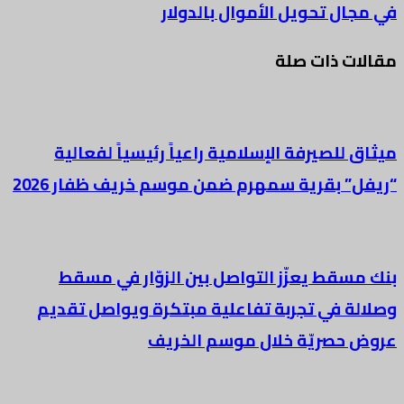
في مجال تحويل الأموال بالدولار
مقالات ذات صلة
ميثاق للصيرفة الإسلامية راعياً رئيسياً لفعالية
“ريفل” بقرية سمهرم ضمن موسم خريف ظفار 2026
بنك مسقط يعزّز التواصل بين الزوّار في مسقط
وصلالة في تجربة تفاعلية مبتكرة ويواصل تقديم
عروض حصريّة خلال موسم الخريف