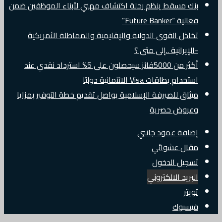
بنك مسقط ينظم رحلة اكتشاف مهني لأبناء الموظفين ضمن
فعالية “Future Banker”
تخاذل القوى الدولية والإقليمية والمماطلة الأمريكية
-الإيرانية ..إلى متى ؟
أكثر من 5000فائز سيحصلون على 5% استرداد نقدي عند
استخدام بطاقات Visa الائتمانية دوليًا
ميثاق للصيرفة الإسلامية يواصل تقديم خطة التوفير بمزايا
وعروض حصرية
إضافة عمود جانبي
مقال عشوائي
تسجيل الدخول
البريد الالكتروني
تويتر
فيسبوك