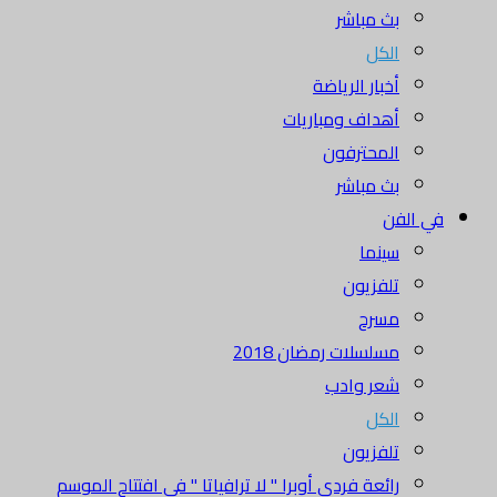
بث مباشر
الكل
أخبار الرياضة
أهداف ومباريات
المحترفون
بث مباشر
في الفن
سينما
تلفزيون
مسرح
مسلسلات رمضان 2018
شعر وادب
الكل
تلفزيون
رائعة فردي أوبرا " لا ترافياتا " في افتتاح الموسم