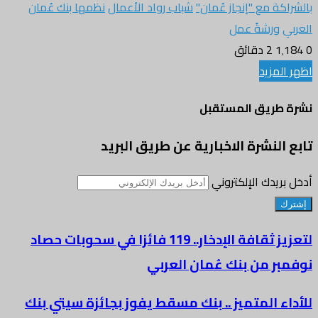
بالشراكة مع "إنجاز عُمان"
شباب رواد الأعمال
نظمها بنك عُمان
العربي
ورشةً عمل
0
1٬184
2 دقائق
اظهر المزيد
نشرة طريق المستقبل
تابع النشرة الاخبارية عن طريق البريد
أدخل بريدك الإلكتروني
لتعزيز ثقافة الإدخار.. 119 فائزا في سحوبات حصاد
نوفمبر من بنك عُمان العربي
للأداء المتميز .. بنك مسقط يفوز بجائزة سيتي بنك