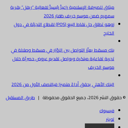
ميثاق للصيرفة الإسلامية راعياً رئيسياً لفعالية “ريفل” بقرية
سمهرم ضمن موسم خريف ظفار 2026
زوهو تطلق حل نقاط البيع (POS) لقطاع التجزئة في دول
الخليج
بنك مسقط يعزّز التواصل بين الزوّار في مسقط وصلالة في
تجربة تفاعلية مبتكرة ويواصل تقديم عروض حصريّة خلال
موسم الخريف
البنك الأهلي يحقق أداءً متميزا فيالنصف الأول من 2026
© حقوق النشر 2026، جميع الحقوق محفوظة |
طريق المستقبل
فيسبوك
تويتر
البريد الالكتروني