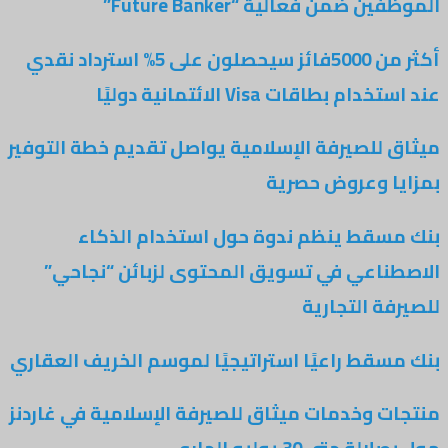
الموظفين ضمن فعالية “Future Banker”
أكثر من 5000فائز سيحصلون على 5% استرداد نقدي
عند استخدام بطاقات Visa الائتمانية دوليًا
ميثاق للصيرفة الإسلامية يواصل تقديم خطة التوفير
بمزايا وعروض حصرية
بنك مسقط ينظم ندوة حول استخدام الذكاء
الاصطناعي في تسويق المحتوى لزبائن “نجاحي”
للصيرفة التجارية
بنك مسقط راعيًا استراتيجيًا لموسم الخريف العقاري
منتجات وخدمات ميثاق للصيرفة الإسلامية في غاردنز