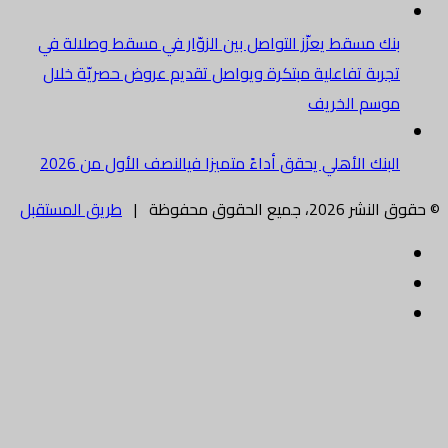
بنك مسقط يعزّز التواصل بين الزوّار في مسقط وصلالة في
تجربة تفاعلية مبتكرة ويواصل تقديم عروض حصريّة خلال
موسم الخريف
البنك الأهلي يحقق أداءً متميزا فيالنصف الأول من 2026
© حقوق النشر 2026، جميع الحقوق محفوظة |
طريق المستقبل
فيسبوك
تويتر
البريد
الالكتروني
زر
تويتر
ڤايبر
تيلقرام
واتساب
فيسبوك
الذهاب
إلى