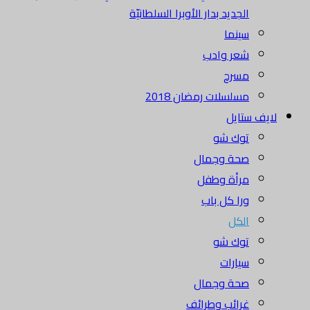
الجديد بدار الأوبرا السلطانيّة
سينما
شعر وادب
مسرح
مسلسلات رمضان 2018
لايف ستايل
توك شو
صحة وجمال
مرأة وطفل
ورا كل باب
الكل
توك شو
سيارات
صحة وجمال
غرائب وطرائف