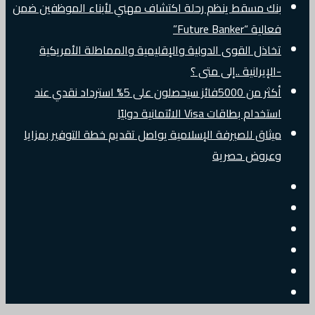
بنك مسقط ينظم رحلة اكتشاف مهني لأبناء الموظفين ضمن
فعالية “Future Banker”
تخاذل القوى الدولية والإقليمية والمماطلة الأمريكية
-الإيرانية ..إلى متى ؟
أكثر من 5000فائز سيحصلون على 5% استرداد نقدي عند
استخدام بطاقات Visa الائتمانية دوليًا
ميثاق للصيرفة الإسلامية يواصل تقديم خطة التوفير بمزايا
وعروض حصرية
إضافة
مقال
عمود
جانبي
تسجيل
عشوائي
البريد
الدخول
تويتر
الالكتروني
فيسبوك