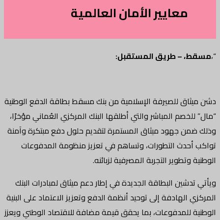
معايير الأمان العالمية
“،
مسقط، – طريق المستقبل:
دشن ميثاق للصيرفة الإسلامية من بنك مسقط بطاقة الدفع الوطنية
“مال” للخصم المباشر والتي أطلقها البنك المركزي العُماني مؤخرًا،
وذلك ضمن جهود ميثاق المستمرة لتقديم حلول دفع مبتكرة وآمنة
تواكب أحدث التطورات، وتساهم في تعزيز منظومة المدفوعات
الوطنية وتطوير التجربة المصرفية لزبائنه.
ويأتي تدشين البطاقة الجديدة في إطار دعم ميثاق لمبادرات البنك
المركزي الهادفة إلى توحيد أنظمة الدفع وتعزيز الاعتماد على البنية
الوطنية للمدفوعات، بما يحقق قيمة مضافة للاقتصاد الوطني ويعزز