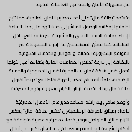
من مستويات الأمان والثقة في التعاملات المالية.
وتعتمد “بطاقة مال” على أحدث معايير الأمان العالمية، كما تتيح
لحامليها إمكانية الوصول المباشر إلى حساباتهم على مدار الساعة
لإجراء عمليات السحب النقدي والمشتريات عبر منافذ البيع داخل
السلطنة، كما تُمكّن المستخدمين من إجراء المدفوعات عبر
المواقع الإلكترونية المحلية، والفواتير، والخدمات الحكومية،
بالإضافة إلى سرعة تخليص المعاملات المالية بكفاءة أعلى،كونها
تعمل ضمن شبكة عُمان نت المحلية لضمان الخصوصية والحماية
الإضافية، علماً بأنه سيتم تمكين أجهزة نقاط البيع تدريجياً لقبول
بطاقة مال وذلك لخدمة الزبائن الكرام وتعزيز تجربتهم المصرفية.
وأوضح سامي بيت راشد، مساعد مدير عام، الأعمال المصرفيّة
للأفراد بميثاق للصيرفة الإسلامية،إن تدشين بطاقة “مال” يعكس
التزام ميثاق المتواصل بتوفير خدمات مصرفية عصرية متوافقة مع
أحكام الشريعة الإسلامية ويسعدنا في ميثاق أن نكون من أوائل