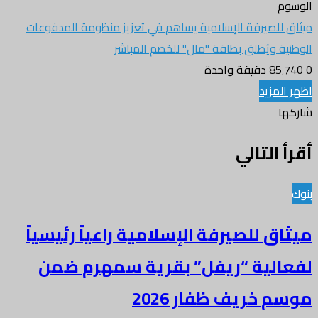
الوسوم
ميثاق للصيرفة الإسلامية يساهم في تعزيز منظومة المدفوعات
الوطنية ويُطلق بطاقة "مال" للخصم المباشر
0
85٬740
دقيقة واحدة
تويتر
طباعة
واتساب
فيسبوك
اظهر المزيد
شاركها
تويتر
طباعة
واتساب
فيسبوك
مشاركة
أقرأ التالي
عبر
البريد
بنوك
ميثاق للصيرفة الإسلامية راعياً رئيسياً
لفعالية “ريفل” بقرية سمهرم ضمن
موسم خريف ظفار 2026