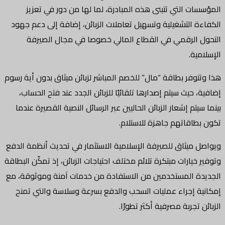
المؤسسات التي تتبنى هذه المبادرة، لما لها من دور في تعزيز
الكفاءة التشغيلية وتسهيل تعاملات الزبائن، إضافة إلى دعم جهود
التحول الرقمي في القطاع المالي خصوصا في مجال الصيرفة
الإسلامية.
هذا وتتوفر بطاقة “مال” للخصم المباشر لزبائن ميثاق بدون أية رسوم
إضافية، حيث سيتم إصدارها تلقائيًا للزبائن الجدد عند فتح الحساب،
بينما سيتم إشعار الزبائن الحاليين عبر الرسائل النصية القصيرة عندما
تكون بطاقاتهم جاهزة للاستلام.
ويواصل ميثاق للصيرفة الإسلامية الاستثمار في تحديث أنظمة الدفع
وتوفير خيارات مبتكرة تلائم مختلف احتياجات الزبائن، إذ تمكّن البطاقة
الجديدة المستخدمين من الاستفادة من خدمات آمنة وموثوقة، مع
إمكانية إجراء عمليات السحب والدفع بسرعة وسلاسة والتي تمنح
الزبائن تجربة مصرفية أكثر تطورًا.