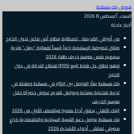
قروض بنك مسقط
السبت, أغسطس 8 2026
أخبار عاجلة
من أوراقي القديمة .. للمطالبة بنظام أمن فاعل لدول الخليج
ميثاق للصيرفة الإسلامية راعياً رئيسياً لفعالية “ريفل” بقرية
سمهرم ضمن موسم خريف ظفار 2026
زوهو تطلق حل نقاط البيع (POS) لقطاع التجزئة في دول
الخليج
بنك مسقط يعزّز التواصل بين الزوّار في مسقط وصلالة في
تجربة تفاعلية مبتكرة ويواصل تقديم عروض حصريّة خلال
موسم الخريف
البنك الأهلي يحقق أداءً متميزا فيالنصف الأول من 2026
بنك مسقط يواصل دعم التنمية السياحية والاقتصادية كراعٍ
مصرفي لملتقى أجواء الأشخرة 2026