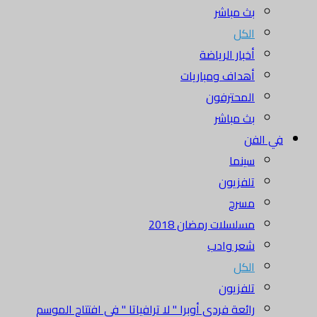
بث مباشر
الكل
أخبار الرياضة
أهداف ومباريات
المحترفون
بث مباشر
في الفن
سينما
تلفزيون
مسرح
مسلسلات رمضان 2018
شعر وادب
الكل
تلفزيون
رائعة فردي أوبرا " لا ترافياتا " في افتتاح الموسم