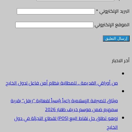
البريد الإلكتروني
*
الموقع الإلكتروني
أخر الاخبار
من أوراقي القديمة .. للمطالبة بنظام أمن فاعل لدول الخليج
ميثاق للصيرفة الإسلامية راعياً رئيسياً لفعالية “ريفل” بقرية
سمهرم ضمن موسم خريف ظفار 2026
زوهو تطلق حل نقاط البيع (POS) لقطاع التجزئة في دول
الخليج