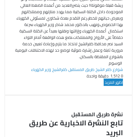
ريشة قنبلة موقوتة!! حيث يتضررالعديد من أعمدة الضغط العالي
الموجودة داخل الكتلة السكنية مما يهدد منازلهم وممتلكاتهم
ويعرض حياتهم للخطر،رغم التقدم بعدة شكاوي لمسئولي الكهرباء
بهذا الخصوص،ونهيب بالدكتور محمد شاكر وزير الكهرباء سرعة
استكمال أعمدة الكهرباء وإزالتها ونقلها بعيداً عن الكتلة السكنية
حفاظاً علي الأرواح والممتلكات،نضع هذه الواقعة أمام اللواء
السيد نصر محافظ كفرالشيخ لاتخاذ ما يلزم،وإعادة تعيين خدمة
مرورية ثابتة وعمل إشارة ضوئية لوضع حد لهذه الاختناقات اليومية
بالشوارع المقتظة بالسكان.
الوسوم
شوارع كفر الشيخ
طريق المستقبل
كفرالشيخ
وزير الكهرباء
0
1٬512
دقيقة واحدة
اظهر المزيد
نشرة طريق المستقبل
تابع النشرة الاخبارية عن طريق
البريد