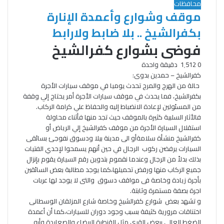
محافظات
موقف وشوارع وأعمدة الإنارة
بكفرالشيخ .. بلا ضابط ولارابط
فوضى بشوارع كفرالشيخ
0
1٬512
دقيقة واحدة
كفرالشيخ – حمدين بدوى:
حالة من الهرج والمرج تحدث يوميا في موقف سيارات الأجرة
بكفرالشيخ، فما يحدث
في موقف سيارات الأجرة أمر يحتاج إلي وقفة
من المسئولين لإعادة الانضباط إليه والحفاظ علي كرامة الركاب.
فالأثار السلبية كثيرة بالموقف حيث تجد منها فأثناء محاولة
استقلال السيارة الأجرة من موقف كفرالشيخ إلي الرياض أو
كفرالشيخ منشأة سلامةأو الى مدينة بيلا ودسوق نفوجئ بسائقى
السيارات يرفضن ركوب الرجال في حين أنهم يسمحوا لإحدي الفتيات
بذلك بدلاً من الرجال وعندما نقموم بتدوين رقم السيارة يقوم بإنزال
جميع الركاب منها ورفض تحميلها،كما يوجد مطالبة بعض السائقين
بأجرة زيادة وخاصة فى مواقف دسوق والتى لا يوجد لها عربات
اجرة بصفة مستمرة وثابتة.
و تشهد بعض
شوارع كفرالشيخ وخاصة شارع المزلقان الوسطانى
اختناقات مرورية كثيفة بسبب وجود دوران للسيارات،كما أن أعمدة
الضغط العالي ببعض القرى مثل القنطرة البيضاء والصعايدة وأبو