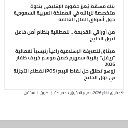
بنك مسقط يُعزز حضوره الإقليمي بندوة
متخصصة لزبائنه في المملكة العربية السعودية
حول أسواق المال العالمة
من أوراقي القديمة .. للمطالبة بنظام أمن فاعل
لدول الخليج
ميثاق للصيرفة الإسلامية راعياً رئيسياً لفعالية
“ريفل” بقرية سمهرم ضمن موسم خريف ظفار
2026
زوهو تطلق حل نقاط البيع (POS) لقطاع التجزئة
في دول الخليج
© حقوق النشر 2026، جميع الحقوق محفوظة |
طريق المستقبل
فيسبوك
تويتر
تويتر
ڤايبر
البريد
تيلقرام
فيسبوك
واتساب
ر
الالكتروني
لذهاب