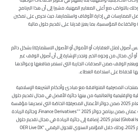
ميثاق للصيرفة الإسلامية يواصل تقديم خطة
لك بالتواكب مع أعلى المعايير المهنية، مشيرا إلى أن هذا البرنامج
التوفير بمزايا وعروض حصرية
ل الممارسات في إدارة الأوقاف واستثمارها، حيث نحرص على تمكين
 والكفاءة المؤسسية، بما يعزز قدرتنا على تقديم حلول مالية
بنك مسقط ينظم ندوة حول استخدام الذكاء
الاصطناعي في تسويق المحتوى لزبائن “نجاحي”
للصيرفة التجارية
بس أصول (مثل العقارات أو الأموال أو الأصول الاستثماريّة) بشكل دائم
أو أي مجال من وجوه الخير. وتجدر الإشارة إلى أن أصول الوقف غير
بنك مسقط راعيًا استراتيجيًا لموسم الخريف
من. ويعتبر الوقف ضمن الصدقات الجارية التي تستمر منافعها وعوائدها
العقاري
ها للحفاظ على استدامة العطاء.
المنتجات المصرفية المتوافقة مع مبادئ وأحكام الشريعة الإسلامية
منتجات وخدمات ميثاق للصيرفة الإسلامية في
غاردنز مول بصلالة حتى 30 يوليو الجاري
حلية والإقليمية والعالمية من بينها جائزة الأفضل في مجال تقديم حلول
وخدمات مصرفيّة متوافقة مع أحكام الشريعة الإسلاميّة لعام 2025 ضمن جوائز الأعمال المصرفيّة الخاصّة التي تصدرها مؤسّسة
(Euromoney) ، وجائزة أفضل بنك رقمي إسلامي في سلطنة عمان ضمن برنامج جوائز Finance Derivatives”” 2025، وجائزة الريادة
تجربة تفاعلية غير مسبوقة تربط مسقط بصلالة
من ضمن جوائز التمويل الإسلامي العالميّة (Global Islamic Finance) لعام 2025، إضافة إلى جائزة الريادة في مجال تقديم حلول
وتُبرز المقومات السياحية للسلطنة خلال فعاليات
مصرفيّة رقميّة متوافقة مع أحكام الشريعة الإسلاميّة لعام 2025، وذلك خلال المؤتمر السنوي للتحول الرقمي “OER Live DX
“خريف ظفار” من بنك مسقط