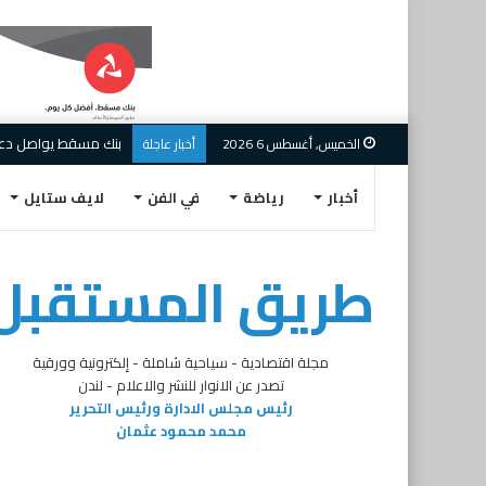
بنك مسقط يواصل دعم ال
الخميس, أغسطس 6 2026
أخبار عاجلة
أخبار
رياضة
في الفن
لايف ستايل
طريق المستقبل
مجلة اقتصادية - سياحية شاملة - إلكترونية وورقية
تصدر عن الانوار للنشر والاعلام - لندن
رئيس مجلس الادارة ورئيس التحرير
محمد محمود عثمان