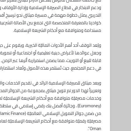
ودعم الابتكار في قطاع الصيرفة الإسلامية وإدارة الأوقاف وذ
التدريبي يمثل خطوة مهمة في مسيرة ميثاق نحو ترسيخ أفض
كوادرنا بالمعرفة المتخصصة التي تجمع بين الأصالة الشرعية
مستدامة ومتوافقة مع أحكام الشريعة الإسلامية.
ويُعد الوقف أحد أهم الأدوات الماليّة الخيرية، ويقوم على ح
وجعل عوائدها لأغراض دينية تعليمية أو اجتماعية أو تنموية 
قابلة للبيع أو التوريث، مما يضمن استمرارية أثرها عبر الز
في دعم المجتمع، حيث تُستثمر هذه الأصول وتُعاد استثمارات
ويعد ميثاق للصيرفة الإسلامية الرائد في تقديم الخدمات و
وتعزيزاً لهذا الدور تم تتويج ميثاق بمجموعة من الجوائز الم
Oman”.