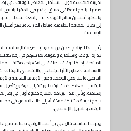
تدريبية متخصّصة حول “الاستثمار المعاصر للأوقاف”. في إط
صمم البرنامج لموظّفي ميثاق، وأقيم في المقر الرئيسي لل
والدكتور أحمد بن سالم الخروصي من جامعة السلطان قابوس،
إلى تعزيز المعرفة التطبيقية، وتبادل الخبرات، وترسيخ أفضل
الإسلامية.
يأتي هذا البرنامج ضمن جهود ميثاق للصيرفة الإسلامية الم
بإدارة الوقف واستثماره وتمويله، بما يسهم في رفع كفاءة ا
المرتبطة بإدارة الأوقاف، إضافة إلى استعراض مختلف المما
الاستدامة وتعظيم الأثر الاجتماعي والاقتصادي للأوقاف. كما
الشرعي والتشريعي للوقف، وصور الأوقاف السابقة والأوقا
الوقفي المعاصر. كما تطرقت الورشة إلى موضوع تأصيل شرط
إسلامية. ويأتي هذا البرنامج باعتباره خطوة أولى في إطار
برامج تدريبية مشتركة مستقبلًا، إلى جانب التعاون في مجالا
الوقف والتمويل الإسلامي.
وبهذه المناسبة، قال علي بن أحمد اللواتي، مساعد مدير عام 
مع جامعة السلطان قابوس يعكس التزام ميثاق بتعزيز الشرا