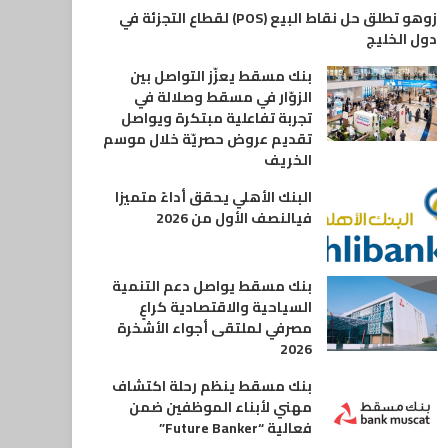
زوهو تطلق حل نقاط البيع (POS) لقطاع التجزئة في
دول الخليج
بنك مسقط يعزّز التواصل بين
الزوّار في مسقط وصلالة في
تجربة تفاعلية مبتكرة ويواصل
تقديم عروض حصريّة خلال موسم
الخريف
البنك الأهلي يحقق أداءً متميزا
فيالنصف الأول من 2026
بنك مسقط يواصل دعم التنمية
السياحية والاقتصادية كراعٍ
مصرفي لملتقى أجواء الأشخرة
2026
بنك مسقط ينظم رحلة اكتشاف
مهني لأبناء الموظفين ضمن
فعالية “Future Banker”