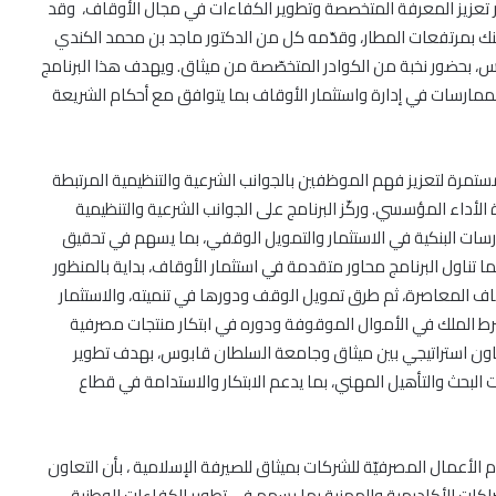
ار تعزيز المعرفة المتخصصة وتطوير الكفاءات في مجال الأوقاف، وقد
بنك بمرتفعات المطار، وقدّمه كل من الدكتور ماجد بن محمد الكندي
 بحضور نخبة من الكوادر المتخصّصة من ميثاق. ويهدف هذا البرنامج
 الممارسات في إدارة واستثمار الأوقاف بما يتوافق مع أحكام الشريعة
ستمرة لتعزيز فهم الموظفين بالجوانب الشرعية والتنظيمية المرتبطة
لأداء المؤسسي. وركّز البرنامج على الجوانب الشرعية والتنظيمية
رسات البنكية في الاستثمار والتمويل الوقفي، بما يسهم في تحقيق
 تناول البرنامج محاور متقدمة في استثمار الأوقاف، بداية بالمنظور
ف المعاصرة، ثم طرق تمويل الوقف ودورها في تنميته، والاستثمار
 الملك في الأموال الموقوفة ودوره في ابتكار منتجات مصرفية
 تعاون استراتيجي بين ميثاق وجامعة السلطان قابوس، بهدف تطوير
ت البحث والتأهيل المهني، بما يدعم الابتكار والاستدامة في قطاع
الأعمال المصرفيّة للشركات بميثاق للصيرفة الإسلامية ، بأن التعاون
كات الأكاديمية والمهنية بما يسهم في تطوير الكفاءات الوطنية