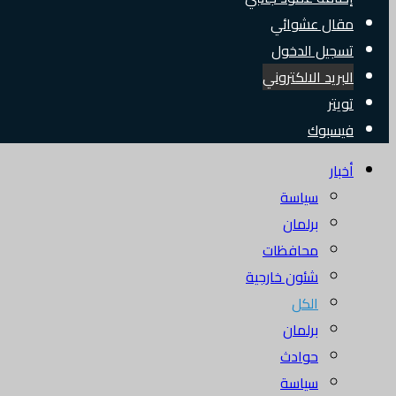
مقال عشوائي
تسجيل الدخول
البريد الالكتروني
تويتر
فيسبوك
أخبار
سياسة
برلمان
محافظات
شئون خارجية
الكل
برلمان
حوادث
سياسة