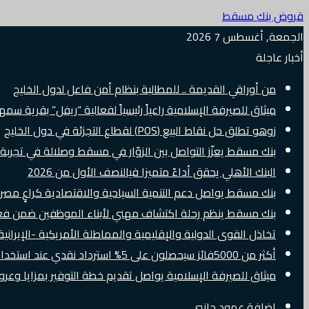
قروض بنك مسقط
الجمعة, أغسطس 7 2026
أخبار عاجلة
من أوراقي القديمة .. للمطالبة بنظام أمن فاعل لدول الخليج
ميثاق للصيرفة الإسلامية راعياً رئيسياً لفعالية “ريفل” بقرية سم
زوهو تطلق حل نقاط البيع (POS) لقطاع التجزئة في دول الخليج
بنك مسقط يعزّز التواصل بين الزوّار في مسقط وصلالة في تجرب
البنك الأهلي يحقق أداءً متميزا فيالنصف الأول من 2026
بنك مسقط يواصل دعم التنمية السياحية والاقتصادية كراعٍ مصرفي 
بنك مسقط ينظم رحلة اكتشاف مهني لأبناء الموظفين ضمن فعالية “e Banker
تخاذل القوى الدولية والإقليمية والمماطلة الأمريكية -الإيرانية 
أكثر من 5000فائز سيحصلون على 5% استرداد نقدي عند استخدام بطاقات Visa الائتمانية دوليًا
ميثاق للصيرفة الإسلامية يواصل تقديم خطة التوفير بمزايا وع
إضافة عمود جانبي