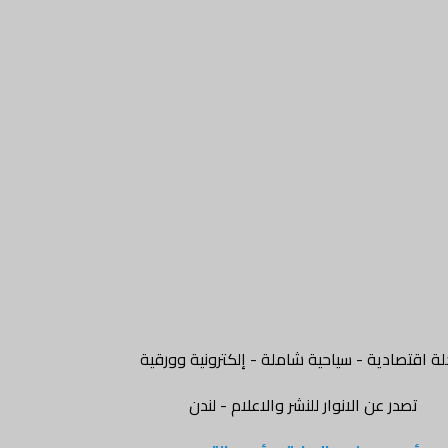
ة اقتصادية - سياحية شاملة - إلكترونية وورقية
تصدر عن الانوار للنشر والاعلام - لندن