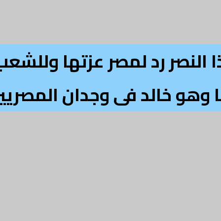
 النصر رد لمصر عزتها وللشعب
 وهو خالد فى وجدان المصريي