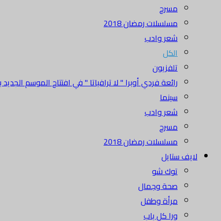
مسرح
مسلسلات رمضان 2018
شعر وادب
الكل
تلفزيون
رائعة فردي أوبرا " لا ترافياتا " في افتتاح الموسم الجديد بدا
سينما
شعر وادب
مسرح
مسلسلات رمضان 2018
لايف ستايل
توك شو
صحة وجمال
مرأة وطفل
ورا كل باب