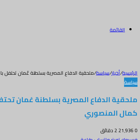
القائمة
الرئيسية
/
أخبار
/
سياسة
/
ملحقية الدفاع المصرية بسلطنة عُمان تحتفل بالذكرى الـ52 لانتصارات أكتوبر المجيدة وتُكرم اللواء طيار 
سياسة
كمال المنصوري
0
21٬936
2 دقائق
فيسبوك
تويتر
واتساب
طباعة