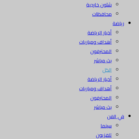
شئون خارجية
محافظات
رياضة
أخبار الرياضة
أهداف ومباريات
المحترفون
بث مباشر
الكل
أخبار الرياضة
أهداف ومباريات
المحترفون
بث مباشر
في الفن
سينما
تلفزيون