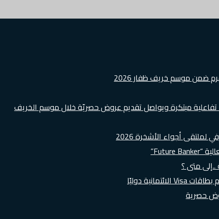
هرم ضمن موسم خريف ظفار 2026
ة تفاعلية مبتكرة ويواصل تقديم عروض حصريّة خلال موسم الخريف
لملتقى أجواء الأشخرة 2026
Futur”
..إلى متى ؟
روض حصرية