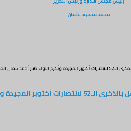
رئيس مجلس الادارة ورئيس التحرير
محمد محمود عثمان
أحمد كمال المنصوري
ملحقية الدفاع المصرية بسلطنة عُمان تحتفل بالذكرى الـ52 لان