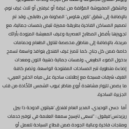
والشقق المفروشة المؤلفة من غرفة أو غرفتين أو ثلاث غرف نوم،
بالإضافة إلى شقق ’تاون هاوس‘ المكونة من طابقين. وقد تم
تصميم المساكن الفاخرة بطريقة مميزة تنبض بلمسات جمالية، مع
تجهيزها بأفضل المطابخ العصرية وغرف المعيشة المزودة بأرائك
مريحة، بالإضافة إلى مناطق مخصصة لتناول الطعام وحمامات
خاصة ضمن كل جناح. كما تتميز غرف الفندق بنوافذ واسعة تسمح
بدخول الضوء الطبيعي، ولمسات جمالية ذهبية اللون ومعدات
إضاءة متطورة تنير المساحات المفتوحة الواسعة. وتضم كافة
الغرف شرفات فسيحة مع إطلالات ساحرة على مياه الخليج العربي،
ما يضمن للزوار مشاهدة أروع مناظر غروب الشمس الأخّاذة من قلب
الجزيرة الساحرة.
أما حسن الوحيدي، المدير العام لفندق ’هيلتون الدوحة ذا بيرل
ريزيدنس‘فيقول : “نسعى لترسيخ سمعة العلامة في توفير خدمات
ومنتجات فاخرة وعالية الجودة ضمن قطاع السياحة للعمل أو