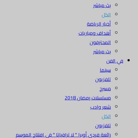
بث مباشر
الكل
أخبار الرياضة
أهداف ومباريات
المحترفون
بث مباشر
في الفن
سينما
تلفزيون
مسرح
مسلسلات رمضان 2018
شعر وادب
الكل
تلفزيون
رائعة فردي أوبرا " لا ترافياتا " في افتتاح الموسم