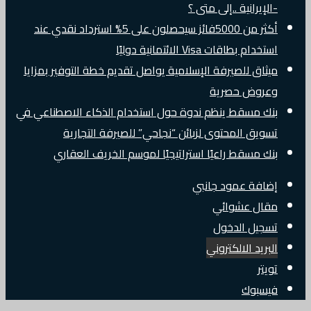
-الإيرانية ..إلى متى ؟
أكثر من 5000فائز سيحصلون على 5% استرداد نقدي عند
استخدام بطاقات Visa الائتمانية دوليًا
ميثاق للصيرفة الإسلامية يواصل تقديم خطة التوفير بمزايا
وعروض حصرية
بنك مسقط ينظم ندوة حول استخدام الذكاء الاصطناعي في
تسويق المحتوى لزبائن “نجاحي” للصيرفة التجارية
بنك مسقط راعيًا استراتيجيًا لموسم الخريف العقاري
إضافة عمود جانبي
مقال عشوائي
تسجيل الدخول
البريد الالكتروني
تويتر
فيسبوك