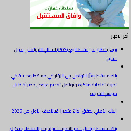
أخر الاخبار
زوهو تطلق حل نقاط البيع (POS) لقطاع التجزئة في دول
الخليج
بنك مسقط يعزّز التواصل بين الزوّار في مسقط وصلالة في
تجربة تفاعلية مبتكرة ويواصل تقديم عروض حصريّة خلال
موسم الخريف
البنك الأهلي يحقق أداءً متميزا فيالنصف الأول من 2026
بنك مسقط يواصل دعم التنمية السياحية والاقتصادية كراعٍ