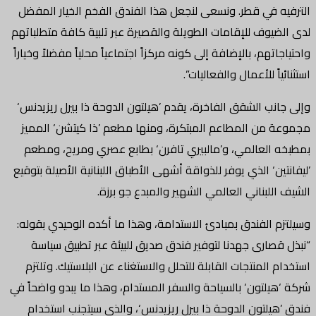
الترفيه في قطر. ونسعى لنجعل هذا الفندق الفخم الخيار المفضل
لدى الضيوف للإقامات الطويلة والقصيرة عبر تلبية كافة متطلباتهم
واحتياجاتهم، بالإضافة إلى كونه مركزاً اجتماعياً محلياً مفضلاً وخياراً
استثنائياً للأعمال والفعاليات”.
وإلى جانب الشقق الفاخرة، يقدم ’هيلتون الدوحة ذا بيرل ريزيدنس‘
مجموعة من المطاعم المبتكرة، ومنها مطعم ’ذا كيتشن‘ المميز
بمطبخه العالمي، و’مالبيري تافرن‘ بطابع عصري ومريح، ومطعم
’ليفانتين‘ الذي يوفر للذواقة أشهى الأطباق اللبنانية الأصيلة بتوقيع
الشيف اللبناني العالمي الشهير والمبدع جو برزة.
وسيلتزم الفندق بمبادئ الاستدامة، وهذا ما أكده الوحيدي بقوله:
“نبذل قصارى جهدنا لتوفير فندق صديق للبيئة عبر تطبيق سياسة
استخدام المنتجات القابلة للتحلل والاستغناء عن البلاستيك. وتلتزم
شركة ‘هيلتون‘ بالسياحة والسفر المستدام، وهذا ما يبدو واضحاً في
فندق ’هيلتون الدوحة ذا بيرل ريزيدنس‘، والذي سيتجنب استخدام