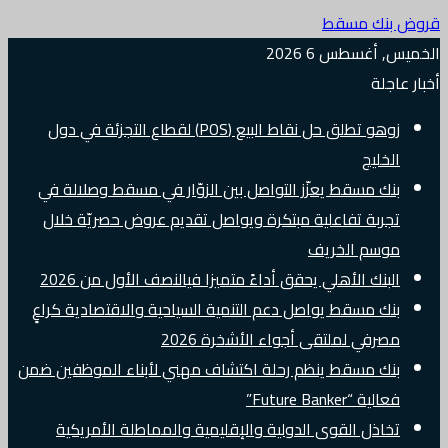
قروض بنك مسقط
الخميس, أغسطس 6 2026
أخبار عاجلة
زوهو تطلق حل نقاط البيع (POS) لقطاع التجزئة في دول
الخليج
بنك مسقط يعزّز التواصل بين الزوّار في مسقط وصلالة في
تجربة تفاعلية مبتكرة ويواصل تقديم عروض حصريّة خلال
موسم الخريف
البنك الأهلي يحقق أداءً متميزا فيالنصف الأول من 2026
بنك مسقط يواصل دعم التنمية السياحية والاقتصادية كراعٍ
مصرفي لملتقى أجواء الأشخرة 2026
بنك مسقط ينظم رحلة اكتشاف مهني لأبناء الموظفين ضمن
فعالية “Future Banker”
تخاذل القوى الدولية والإقليمية والمماطلة الأمريكية