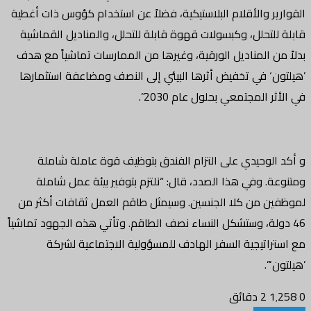
القوارير والأقلام البلاستيكية، فضلاً عن استخدام كؤوس ذات أغطية
قابلة للتحلل، وكبسولات قهوة قابلة للتحلل، والمناديل القماشية
بدلاً من المناديل الورقية، وغيرها من الممارسات تماشياً مع هدف
’هيلتون‘ في تخفيض أثرها البيئي إلى النصف ومضاعفة استثمارها
في الأثر المجتمعي بحلول عام 2030”.
و أكد الوحيدي على التزام الفندق بتوظيف قوة عاملة شاملة
ومتنوعة. وفي هذا الصدد، قال: “نلتزم بتوفير بيئة عمل شاملة
لموظفين من كلا الجنسين. وسيمثل طاقم العمل ثقافات أكثر من
46 دولة، وستشكل النساء نصف الطاقم. وتأتي هذه الجهود تماشياً
مع استراتيجية السفر الهادف للمسؤولية الاجتماعية لشركة
’هيلتون‘”.
0
1٬258
2 دقائق