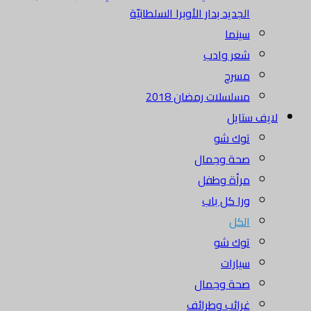
الجديد بدار الأوبرا السلطانيّة
سينما
شعر وادب
مسرح
مسلسلات رمضان 2018
لايف ستايل
توك شو
صحة وجمال
مرأة وطفل
ورا كل باب
الكل
توك شو
سيارات
صحة وجمال
غرائب وطرائف