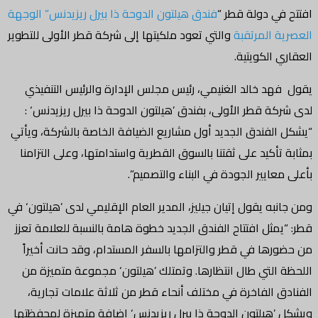
افتتح في دولة قطر “
فندق هيلتون الدوحة ذا بيرل ريزيدنس” الوجهة
العصرية المرتقبة
والتي تعود ملكيتها إلى شركة قطر الأولى للتطوير
العقاري الكويتية.
يقول فهد خالد الغنيمي، رئيس مجلس الإدارة والرئيس التنفيذي
لدى شركة قطر الأولى، بفندق ’هيلتون الدوحة ذا بيرل ريزيدنس‘ :
“يشكل الفندق الجديد أول مشاريع الضيافة الخاصة بالشركة، ويأتي
بمثابة تأكيد على ثقتنا بالسوق القطرية واستدامتها، وعلى التزامنا
بأعلى معايير الجودة في البناء والتصميم”.
ومن جانبه يقول إتيان جيليز، المدير العام الإقليمي لدى ’هيلتون‘ في
قطر: “يمثل افتتاح الفندق الجديد خطوة هامة بالنسبة للعلامة تعزز
من حضورها في قطر والتزامها بالسفر المستدام، وقد حانت أخيراً
اللحظة التي طال انتظارها. وتمتلك ’هيلتون‘ مجموعة متميزة من
الفنادق الفاخرة في مختلف أنحاء قطر من ثلاثة علامات تجارية،
ويشكل ’هيلتون الدوحة ذا بيرل ريزيدنس‘ إضافة متميزة لمحفظتها