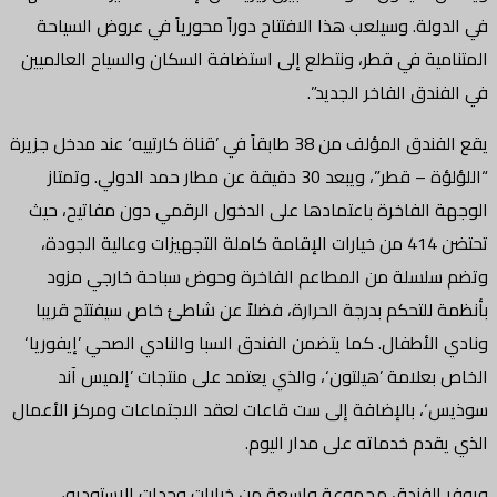
في الدولة. وسيلعب هذا الافتتاح دوراً محورياً في عروض السياحة
المتنامية في قطر، ونتطلع إلى استضافة السكان والسياح العالميين
في الفندق الفاخر الجديد”.
يقع الفندق المؤلف من 38 طابقاً في ’قناة كارتييه‘ عند مدخل جزيرة
“اللؤلؤة – قطر”، ويبعد 30 دقيقة عن مطار حمد الدولي. وتمتاز
الوجهة الفاخرة باعتمادها على الدخول الرقمي دون مفاتيح، حيث
تحتضن 414 من خيارات الإقامة كاملة التجهيزات وعالية الجودة،
وتضم سلسلة من المطاعم الفاخرة وحوض سباحة خارجي مزود
بأنظمة للتحكم بدرجة الحرارة، فضلاً عن شاطئ خاص سيفتتح قريبا
ونادي الأطفال. كما يتضمن الفندق السبا والنادي الصحي ’إيفوريا‘
الخاص بعلامة ’هيلتون‘، والذي يعتمد على منتجات ’إلميس آند
سوذيس‘، بالإضافة إلى ست قاعات لعقد الاجتماعات ومركز الأعمال
الذي يقدم خدماته على مدار اليوم.
ويوفر الفندق مجموعة واسعة من خيارات وحدات الاستوديو،