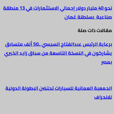
نحو 40 مليار دولار إجمالي الاستثمارات في 13 منطقة
صناعية بسلطنة عُمان
مقالات ذات صلة
برعاية الرئيس عبدالفتاح السيسي ..50 ألف متسابق
يشاركون في النسخة التاسعة من سباق زايد الخيري
بمصر
الجمعية العمانية للسيارات تحتضن البطولة الدولية
للانجراف