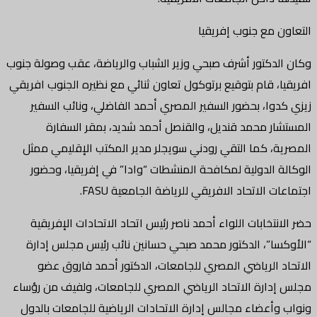
التعاون مع جنوب إفريقيا
وكان الدكتور أشرف صبحي وزير الشباب والرياضة، عقب وصولة جنوب
افريقيا، قام بتوقيع برتوكول تعاون ثنائي مع نظيره الجنوب افريقي
زيزي كدوا، بحضور السفير المصري أحمد الفاضلي، ونائب السفير
المستشار محمد قنديل، والقنصل أحمد شديد، بمقر السفارة
المصرية، كما التقي رودني سويجلر مدير المكتب الإقليمي ممثل
الوكالة الدولية لمكافحة المنشطات “وادا” في إفريقيا، وحضور
اجتماعات الاتحاد الافريقي للرياضة الجامعية FASU.
حضر الانتخابات اللواء أحمد ناصر رئيس اتحاد الاتحادات الإفريقية
“الأوكسا”، الدكتور محمد صبحي حسانين نائب رئيس مجلس إدارة
الاتحاد الرياضي المصري للجامعات، الدكتور أحمد فاروق عضو
مجلس إدارة الاتحاد الرياضي المصري للجامعات، ولفيف من رؤساء
ونواب وأعضاء مجالس إدارة الاتحادات الرياضية للجامعات بالدول