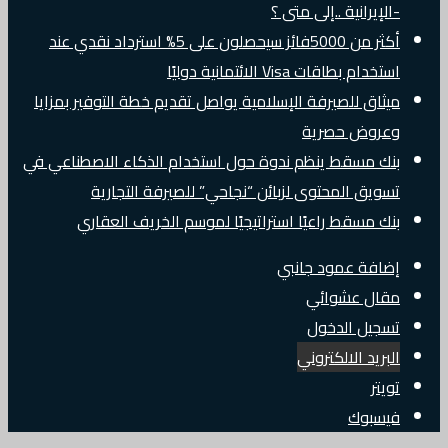
-الإيرانية ..إلى متى ؟
أكثر من 5000فائز سيحصلون على 5% استرداد نقدي عند
استخدام بطاقات Visa الائتمانية دوليًا
ميثاق للصيرفة الإسلامية يواصل تقديم خطة التوفير بمزايا
وعروض حصرية
بنك مسقط ينظم ندوة حول استخدام الذكاء الاصطناعي في
تسويق المحتوى لزبائن “نجاحي” للصيرفة التجارية
بنك مسقط راعيًا استراتيجيًا لموسم الخريف العقاري
إضافة عمود جانبي
مقال عشوائي
تسجيل الدخول
البريد الالكتروني
تويتر
فيسبوك