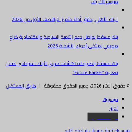
موسم الخريف
البنك الأهلي يحقق أداءً متميزا فيالنصف الأول من 2026
بنك مسقط يواصل دعم التنمية السياحية والاقتصادية كراعٍ
مصرفي لملتقى أجواء الأشخرة 2026
بنك مسقط ينظم رحلة اكتشاف مهني لأبناء الموظفين ضمن
فعالية “Future Banker”
© حقوق النشر 2026، جميع الحقوق محفوظة |
طريق المستقبل
فيسبوك
تويتر
البريد الالكتروني
فيسبوك
تويتر
واتساب
تيلقرام
ڤايبر