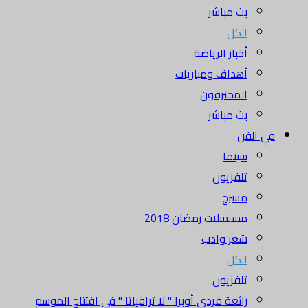
بث مباشر
الكل
أخبار الرياضة
أهداف ومباريات
المحترفون
بث مباشر
في الفن
سينما
تلفزيون
مسرح
مسلسلات رمضان 2018
شعر وادب
الكل
تلفزيون
رائعة فردي أوبرا " لا ترافياتا " في افتتاح الموسم