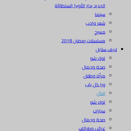
الجديد بدار الأوبرا السلطانيّة
سينما
شعر وادب
مسرح
مسلسلات رمضان 2018
لايف ستايل
توك شو
صحة وجمال
مرأة وطفل
ورا كل باب
الكل
توك شو
سيارات
صحة وجمال
غرائب وطرائف