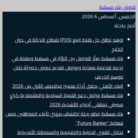
قروض بنك مسقط
الخميس, أغسطس 6 2026
أخبار عاجلة
زوهو تطلق حل نقاط البيع (POS) لقطاع التجزئة في دول
الخليج
بنك مسقط يعزّز التواصل بين الزوّار في مسقط وصلالة في
تجربة تفاعلية مبتكرة ويواصل تقديم عروض حصريّة خلال
موسم الخريف
البنك الأهلي يحقق أداءً متميزا فيالنصف الأول من 2026
بنك مسقط يواصل دعم التنمية السياحية والاقتصادية كراعٍ
مصرفي لملتقى أجواء الأشخرة 2026
بنك مسقط ينظم رحلة اكتشاف مهني لأبناء الموظفين ضمن
فعالية “Future Banker”
تخاذل القوى الدولية والإقليمية والمماطلة الأمريكية