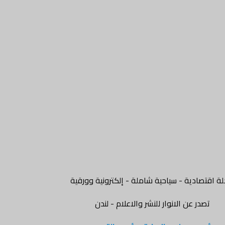
ة اقتصادية - سياحية شاملة - إلكترونية وورقية
تصدر عن الانوار للنشر والاعلام - لندن