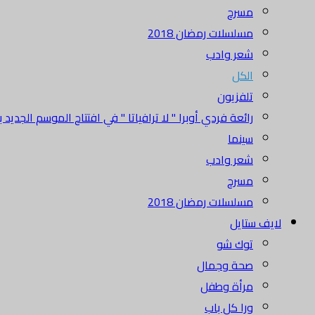
مسرح
مسلسلات رمضان 2018
شعر وادب
الكل
تلفزيون
رائعة فردي أوبرا " لا ترافياتا " في افتتاح الموسم الجديد بدا
سينما
شعر وادب
مسرح
مسلسلات رمضان 2018
لايف ستايل
توك شو
صحة وجمال
مرأة وطفل
ورا كل باب