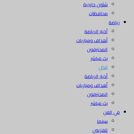
شئون خارجية
محافظات
رياضة
أخبار الرياضة
أهداف ومباريات
المحترفون
بث مباشر
الكل
أخبار الرياضة
أهداف ومباريات
المحترفون
بث مباشر
في الفن
سينما
تلفزيون