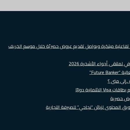
ة تفاعلية مبتكرة ويواصل تقديم عروض حصريّة خلال موسم الخريف
لملتقى أجواء الأشخرة 2026
Futur”
..إلى متى ؟
روض حصرية
 المحتوى لزبائن “نجاحي” للصيرفة التجارية