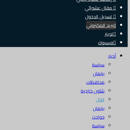
مقال عشوائي
تسجيل الدخول
البريد الالكتروني
تويتر
فيسبوك
أخبار
سياسة
برلمان
محافظات
شئون خارجية
الكل
برلمان
حوادث
سياسة