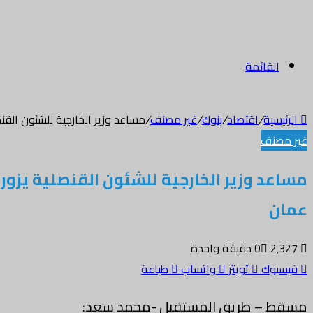
القائمة
الرئيسية
/
اقتصاد
/
بنوك
/
غير مصنف
/
مساعد وزير الخارجية للشئون الق
غير مصنف
مساعد وزير الخارجية للشئون القنصلية يزو
عمان
2٬327
0
دقيقة واحدة
فيسبوك
تويتر
واتساب
طباعة
مسقط – طريق المستقبل -محمد سعد: