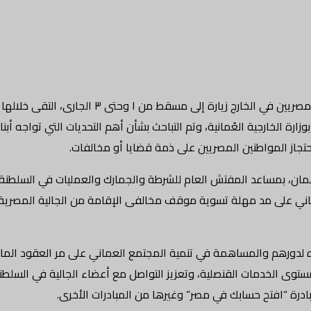
أجرى السفير حداد الجوهري مساعد وزير الخارجية للشئون القنصلي
وزارة الخارجية العُمانية، وتم التباحث بشأن أهم التحديات التي تواجه أب
تجاز المواطنين المصريين على ذمة قضايا أو مخالفات.
عمان، بمساعد المفتش العام للشرطة والجمارك والعمليات في السلطنة
عُماني على مد مهلة تسوية موقف مخالفى الإقامة من الجالية المصرية 
يره لدورهم والمساهمة في تنمية المجتمع العماني على مر العقود الم
 بمستوى الخدمات القنصلية، وتعزيز التواصل مع أعضاء الجالية في السلطن
ادرة “افتح حسابك في مصر” وغيرها من المبادرات الأخرى.