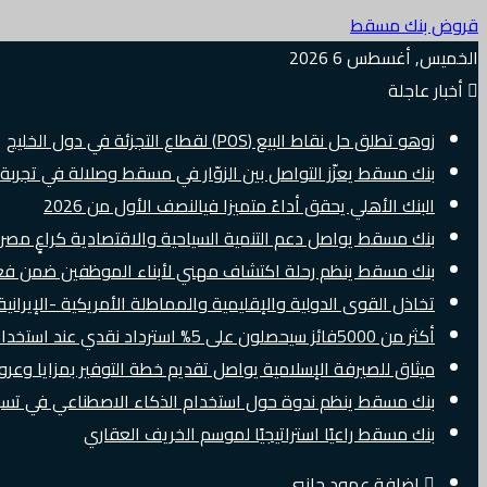
قروض بنك مسقط
الخميس, أغسطس 6 2026
أخبار عاجلة
زوهو تطلق حل نقاط البيع (POS) لقطاع التجزئة في دول الخليج
بنك مسقط يعزّز التواصل بين الزوّار في مسقط وصلالة في تجرب
البنك الأهلي يحقق أداءً متميزا فيالنصف الأول من 2026
بنك مسقط يواصل دعم التنمية السياحية والاقتصادية كراعٍ مصرفي 
بنك مسقط ينظم رحلة اكتشاف مهني لأبناء الموظفين ضمن فعالية “e Banker
تخاذل القوى الدولية والإقليمية والمماطلة الأمريكية -الإيرانية 
أكثر من 5000فائز سيحصلون على 5% استرداد نقدي عند استخدام بطاقات Visa الائتمانية دوليًا
ميثاق للصيرفة الإسلامية يواصل تقديم خطة التوفير بمزايا وع
بنك مسقط ينظم ندوة حول استخدام الذكاء الاصطناعي في تسويق
بنك مسقط راعيًا استراتيجيًا لموسم الخريف العقاري
إضافة عمود جانبي