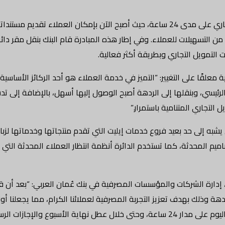
أعلن بنك عُمان العربي عن تدشين صندوق إيداع مستندات التمول التجاري على مدى 24 ساعة، حيث أصب
 من التسهيلات للعملاء. وفي إطار هذه المبادرة قام البنك بنقل مقر دائ
التمويل التجاري وبطريقة أكثر فعالية.
ا على التغيير: “التميز في خدمة العملاء هو أحد الركائز الأساسية ل
الرئيسي، وبنقلها إلى الردهة أصبح الوصول إليها أسهل، بالإضافة إلى ت
 التجاري المتنامية باستمرار.”
ه إلى حد بعيد فروع خدمات إيليت التي تقدم منتجاتها وخدماتها لزبائن
صاميم المحدثة، كما تستخدم الدائرة أنظمة انتظار العملاء المحدثة التي 
ي، إدارة الشركات والمؤسسات المصرفية في بنك عُمان العربي: “بعد أن ق
ل التجاري في الردهة وذلك بهدف تعزيز التجربة المصرفية لعملائنا الكرام، مما ي
يمكن للعملاء الآن إيداع مستنداتهم في الصندوق خلال أي وقت من اليوم على مدار 24 ساعة، وحتى خلال 