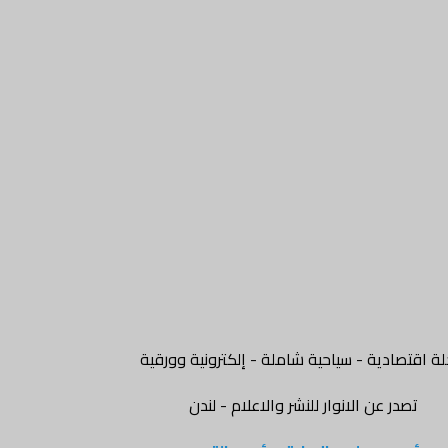
ة اقتصادية - سياحية شاملة - إلكترونية وورقية
تصدر عن الانوار للنشر والاعلام - لندن