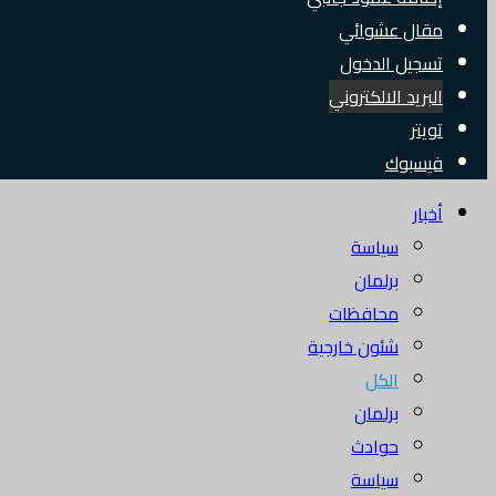
مقال عشوائي
تسجيل الدخول
البريد الالكتروني
تويتر
فيسبوك
أخبار
سياسة
برلمان
محافظات
شئون خارجية
الكل
برلمان
حوادث
سياسة