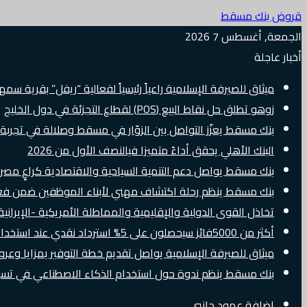
قروض بنك مسقط
الجمعة, أغسطس 7 2026
أخبار عاجلة
ميثاق للصيرفة الإسلامية راعياً رئيسياً لفعالية “ريفل” بقرية سم
زوهو تطلق حل نقاط البيع (POS) لقطاع التجزئة في دول الخليج
بنك مسقط يعزّز التواصل بين الزوّار في مسقط وصلالة في تجرب
البنك الأهلي يحقق أداءً متميزا فيالنصف الأول من 2026
بنك مسقط يواصل دعم التنمية السياحية والاقتصادية كراعٍ مصرفي 
بنك مسقط ينظم رحلة اكتشاف مهني لأبناء الموظفين ضمن فعالية “e Banker
تخاذل القوى الدولية والإقليمية والمماطلة الأمريكية -الإيرانية 
أكثر من 5000فائز سيحصلون على 5% استرداد نقدي عند استخدام بطاقات Visa الائتمانية دوليًا
ميثاق للصيرفة الإسلامية يواصل تقديم خطة التوفير بمزايا وع
بنك مسقط ينظم ندوة حول استخدام الذكاء الاصطناعي في تسويق
إضافة عمود جانبي