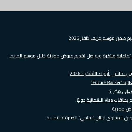
هرم ضمن موسم خريف ظفار 2026
ة تفاعلية مبتكرة ويواصل تقديم عروض حصريّة خلال موسم الخريف
لملتقى أجواء الأشخرة 2026
Futur”
..إلى متى ؟
روض حصرية
 المحتوى لزبائن “نجاحي” للصيرفة التجارية