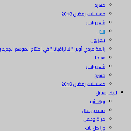
مسرح
مسلسلات رمضان 2018
شعر وادب
الكل
تلفزيون
رائعة فردي أوبرا " لا ترافياتا " في افتتاح الموسم الجديد بدا
سينما
شعر وادب
مسرح
مسلسلات رمضان 2018
لايف ستايل
توك شو
صحة وجمال
مرأة وطفل
ورا كل باب