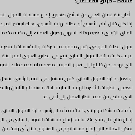
مسقط – طريق المستقبل:
إذا كان خلال أيام الأسبوع أو عطلة نهاية الأسبوع، وذلك لتوفير المزيد
المبنى الرئيسي بالغبرة وذلك لتسهيل وصول العملاء إلى مختلف خدمات 
يقول الصلت الخروصي، رئيس مجموعة الشركات والمؤسسات المصرفية معلقً
قريب، كانت دائرة التمويل التجاري تقع في الطابق العلوي لمقر البنك 
التي نهدف من خلالها إلى تعزيز التجربة المصرفية لقاعدة عملاء التمويل
وتعمل دائرة التمويل التجاري كفرع مستقل في المقر الرئيسي، بشكل يشب
ليعكس التطورات الأخيرة للهوية التجارية للبنك، باستخدام الألوان والت
الذي يقلص من مدة انتظار العميل إلى أدنى حد.
وأضافت ديبثيكا جونراتني، القائمة بأعمال رئيس دائرة التمويل التجار
إيداع متاح على مدى 24 ساعة لإيداع مستندات التموي