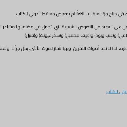
 في جناح مؤسسة بيت الغشّام بمعرض مسقط الدولي للكتاب.
 من القطع الصغير ويشتمل على العديد من النصوص الشعريةالتي تحمل في مضامينها مش
لامي) و(عتب وبوح) و(طيف مخملي) و(سكّر عيونك) و(فتيل)
 لذا لا نجد أصوات الآخرين وبها تنحاز لصوت الأنثى، بكلّ جرأة، وثقة
لي للكتاب