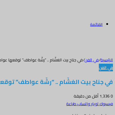
القائمة
الرئيسية
/
في الفن
/
في جناح بيت الغشّام .. “رشّة عواطف” توقعها ع
في الفن
في جناح بيت الغشّام .. “رشّة عواطف” تو
0
1٬336
أقل من دقيقة
فيسبوك
تويتر
واتساب
طباعة