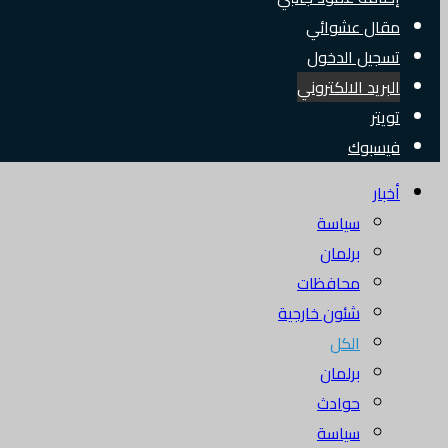
مقال عشوائي
تسجيل الدخول
البريد الالكتروني
تويتر
فيسبوك
أخبار
سياسة
برلمان
محافظات
شئون خارجية
الكل
برلمان
حوادث
سياسة