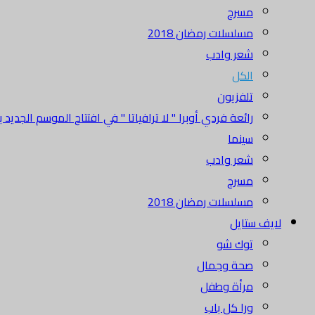
مسرح
مسلسلات رمضان 2018
شعر وادب
الكل
تلفزيون
رائعة فردي أوبرا " لا ترافياتا " في افتتاح الموسم الجديد بدا
سينما
شعر وادب
مسرح
مسلسلات رمضان 2018
لايف ستايل
توك شو
صحة وجمال
مرأة وطفل
ورا كل باب