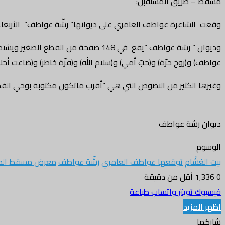
مسقط – طريق المستقبل:
وقعت الشاعرة عواطف العامري على ديوانها” رشّة عواطف” الأربعاء
وديوان ” رشة عواطف “يقع في 148 صفحة
عواطف) و(روح حرّة) و(حبّ أمي) و(سلام الله) و(فزّة خاطر) و(ضاعت أح
وغيرها الكثير من النصوص التي هي “أقرب ماتكون مكتوبة بوحي الفطرة،
ديوان رشة عواطف
الوسوم
بيت الغشّام
توقعها عواطف العامري
رشّة عواطف
معرض مسقط الدو
0
1٬336
أقل من دقيقة
فيسبوك
تويتر
واتساب
طباعة
اظهر المزيد
شاركها