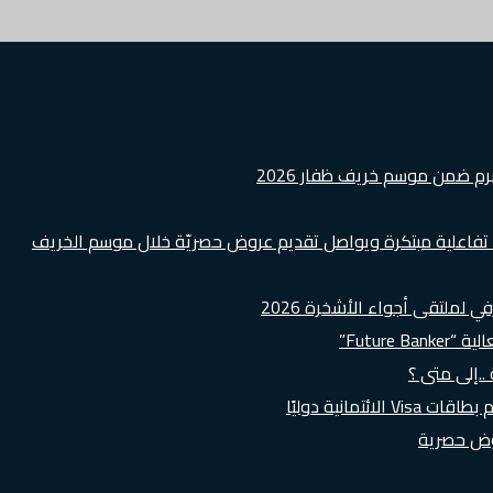
هرم ضمن موسم خريف ظفار 2026
ة تفاعلية مبتكرة ويواصل تقديم عروض حصريّة خلال موسم الخريف
لملتقى أجواء الأشخرة 2026
Futur”
..إلى متى ؟
روض حصرية