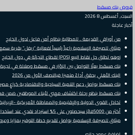
قروض بنك مسقط
السبت, أغسطس 8 2026
أخبار عاجلة
من أوراقي القديمة .. للمطالبة بنظام أمن فاعل لدول الخليج
ميثاق للصيرفة الإسلامية راعياً رئيسياً لفعالية “ريفل” بقرية سم
زوهو تطلق حل نقاط البيع (POS) لقطاع التجزئة في دول الخليج
بنك مسقط يعزّز التواصل بين الزوّار في مسقط وصلالة في تجرب
البنك الأهلي يحقق أداءً متميزا فيالنصف الأول من 2026
بنك مسقط يواصل دعم التنمية السياحية والاقتصادية كراعٍ مصرفي 
بنك مسقط ينظم رحلة اكتشاف مهني لأبناء الموظفين ضمن فعالية “e Banker
تخاذل القوى الدولية والإقليمية والمماطلة الأمريكية -الإيرانية 
أكثر من 5000فائز سيحصلون على 5% استرداد نقدي عند استخدام بطاقات Visa الائتمانية دوليًا
ميثاق للصيرفة الإسلامية يواصل تقديم خطة التوفير بمزايا وع
إضافة عمود جانبي