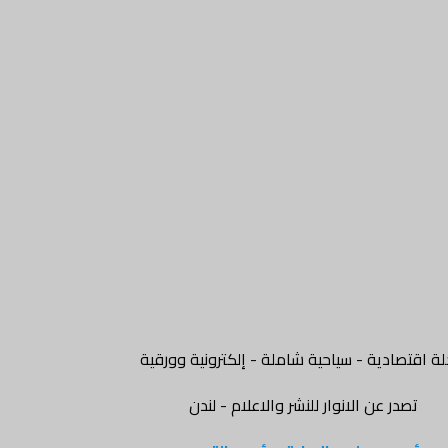
ة اقتصادية - سياحية شاملة - إلكترونية وورقية
تصدر عن الانوار للنشر والاعلام - لندن