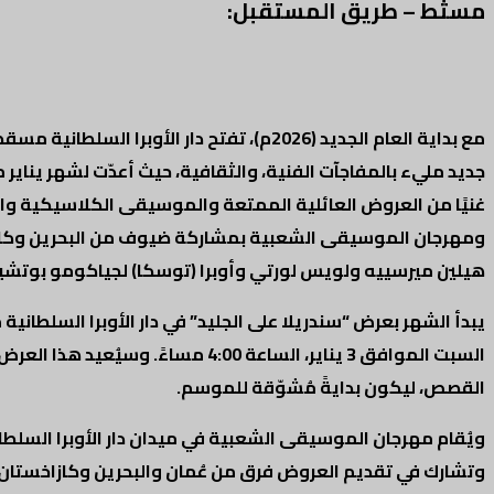
مسثط – طريق المستقبل:
مع بداية العام الجديد (2026م)، تفتح دار ا
غنيًا من العروض العائلية الممتعة والموسيقى الكلاسيكية والشعبي
ومهرجان الموسيقى الشعبية بمشاركة ضيوف من البحرين وكازا
هيلين ميرسييه ولويس لورتي وأوبرا (توسكا) لجياكومو بوتشين
السبت الموافق 3 يناير، الساعة 4:00
القصص، ليكون بدايةً مُشوّقة للموسم
.
ويُقام مهرجان الموسيقى الشعبية في ميدان
وتشارك في تقديم العروض فرق من عُمان والبحرين وكازاخستان وال