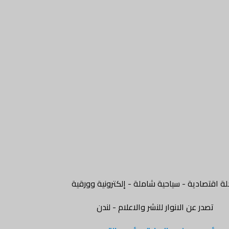
ة اقتصادية - سياحية شاملة - إلكترونية وورقية
تصدر عن الانوار للنشر والاعلام - لندن