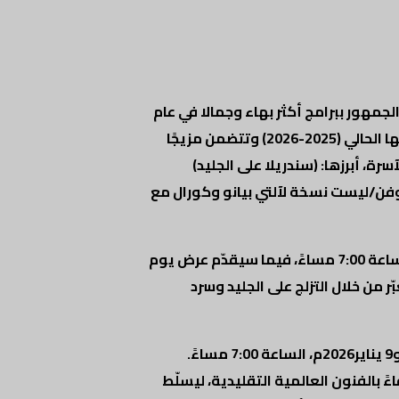
يستمتع الجمهور ببرامج أكثر بهاء وجمالا في عام
جديد مليء بالمفاجآت الفنية، والثقافية، حيث أعدّت لشهر يناير مجموعة مختارة من العروض، والفعاليات التي تندرج ضمن موسمها الحالي (2025-2026) وتتضمن مزيجًا
ة، أبرزها: (سندريلا على الجليد)
ن/ليست نسخة لآلتي بيانو وكورال مع
يبدأ الشهر بعرض “سندريلا على الجليد” في دار الأوبرا السلطانية مسقط يومي الخميس والجمعة الموافقين 1 و2 يناير2026م، الساعة 7:00 مساءً، فيما سيقدّم عرض يوم
وبٍ مُعبّر من خلال التزلج على الجليد وسرد
دار الأوبرا السلطانية مسقط، وذلك مساء يومي الخميس والجمعة الموافقين 8 و9 يناير2026م، الساعة 7:00 مساءً.
 بالفنون العالمية التقليدية، ليسلّط