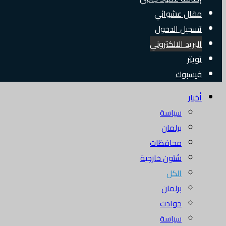
مقال عشوائي
تسجيل الدخول
البريد الالكتروني
تويتر
فيسبوك
أخبار
سياسة
برلمان
محافظات
شئون خارجية
الكل
برلمان
حوادث
سياسة