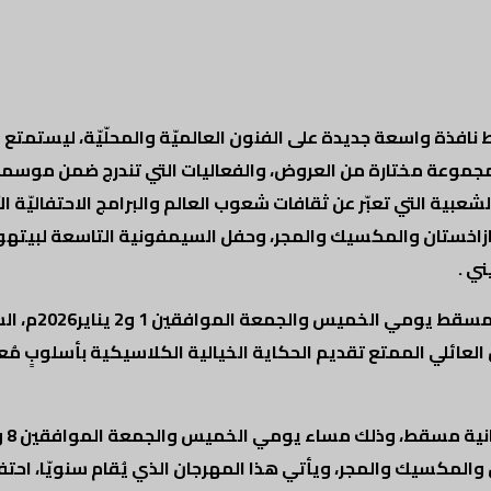
لأوبرا السلطانية مسقط نافذة واسعة جديدة على الفنون العالميّة والمحلّيّة، ل
ة التي تعبّر عن ثقافات شعوب العالم والبرامج الاحتفاليّة الآسر
خستان والمكسيك والمجر، وحفل السيمفونية التاسعة لبيتهوف
ي .
 مساءً. وسيُعيد هذا العرض العائلي الممتع تقديم الحكاية الخيالية الكلاسيكية بأسل
مكسيك والمجر، ويأتي هذا المهرجان الذي يُقام سنويّا، احتفاءً