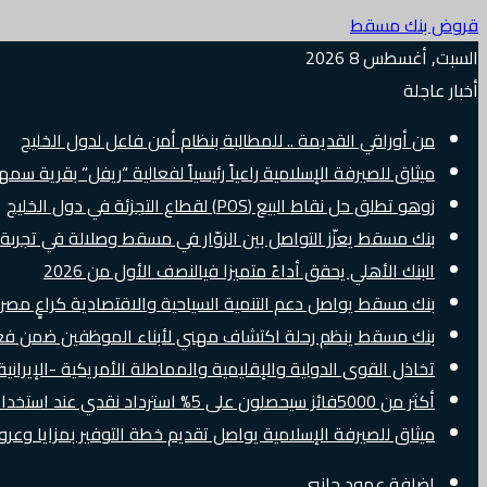
قروض بنك مسقط
السبت, أغسطس 8 2026
أخبار عاجلة
من أوراقي القديمة .. للمطالبة بنظام أمن فاعل لدول الخليج
ميثاق للصيرفة الإسلامية راعياً رئيسياً لفعالية “ريفل” بقرية سم
زوهو تطلق حل نقاط البيع (POS) لقطاع التجزئة في دول الخليج
بنك مسقط يعزّز التواصل بين الزوّار في مسقط وصلالة في تجرب
البنك الأهلي يحقق أداءً متميزا فيالنصف الأول من 2026
بنك مسقط يواصل دعم التنمية السياحية والاقتصادية كراعٍ مصرفي 
بنك مسقط ينظم رحلة اكتشاف مهني لأبناء الموظفين ضمن فعالية “e Banker
تخاذل القوى الدولية والإقليمية والمماطلة الأمريكية -الإيرانية 
أكثر من 5000فائز سيحصلون على 5% استرداد نقدي عند استخدام بطاقات Visa الائتمانية دوليًا
ميثاق للصيرفة الإسلامية يواصل تقديم خطة التوفير بمزايا وع
إضافة عمود جانبي