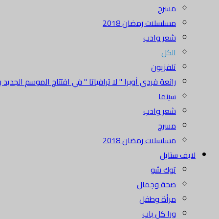
مسرح
مسلسلات رمضان 2018
شعر وادب
الكل
تلفزيون
رائعة فردي أوبرا " لا ترافياتا " في افتتاح الموسم الجديد بدا
سينما
شعر وادب
مسرح
مسلسلات رمضان 2018
لايف ستايل
توك شو
صحة وجمال
مرأة وطفل
ورا كل باب