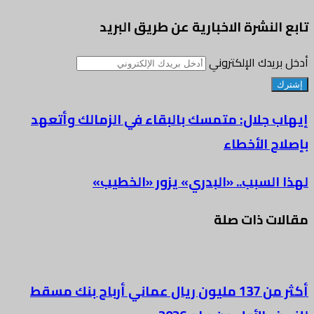
تابع النشرة الاخبارية عن طريق البريد
أدخل بريدك الإلكتروني
إيهاب جلال: متمسك بالبقاء في الزمالك وأتعهد
بإصلاح الأخطاء
لهذا السبب.. «البدري» يزور «الخطيب»
مقالات ذات صلة
أكثر من 137 مليون ريال عماني أرباح بنك مسقط