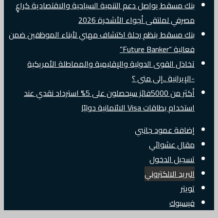
بنك مسقط يواصل دعم التنمية السياحية والاقتصادية كراعٍ
مصرفي لملتقى أجواء الأشخرة 2026
بنك مسقط ينظم رحلة اكتشاف مهني لأبناء الموظفين ضمن
فعالية “Future Banker”
تخاذل القوى الدولية والإقليمية والمماطلة الأمريكية
-الإيرانية ..إلى متى ؟
أكثر من 5000فائز سيحصلون على 5% استرداد نقدي عند
استخدام بطاقات Visa الائتمانية دوليًا
إضافة عمود جانبي
مقال عشوائي
تسجيل الدخول
البريد الالكتروني
تويتر
فيسبوك