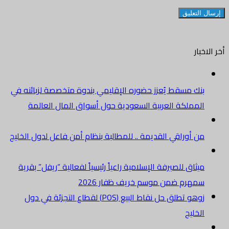
أخر الاخبار
بنك مسقط يُعزز حضوره الإقليمي بندوة متخصصة لزبائنه في
المملكة العربية السعودية حول أسواق المال العالمة
من أوراقي القديمة .. للمطالبة بنظام أمن فاعل لدول الخليج
ميثاق للصيرفة الإسلامية راعياً رئيسياً لفعالية “ريفل” بقرية
سمهرم ضمن موسم خريف ظفار 2026
زوهو تطلق حل نقاط البيع (POS) لقطاع التجزئة في دول
الخليج