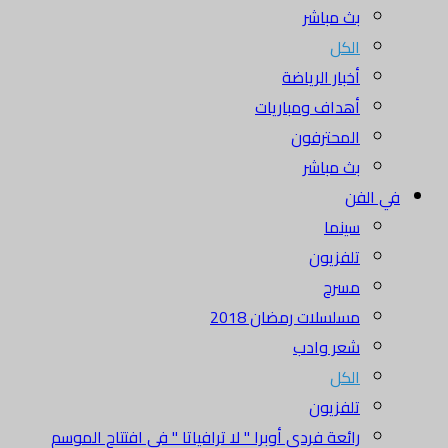
بث مباشر
الكل
أخبار الرياضة
أهداف ومباريات
المحترفون
بث مباشر
في الفن
سينما
تلفزيون
مسرح
مسلسلات رمضان 2018
شعر وادب
الكل
تلفزيون
رائعة فردي أوبرا " لا ترافياتا " في افتتاح الموسم