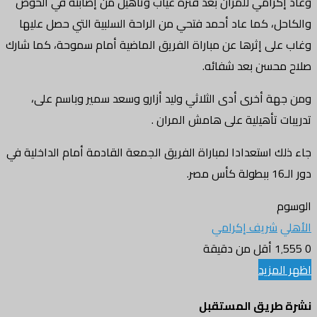
وعاد إكرامي للمران بعد فترة غياب وتأهيل من إصابته في الحوض
والكاحل، كما عاد أحمد فتحي من الراحة السلبية التي حصل عليها
وغاب على إثرها عن مباراة الفريق الماضية أمام سموحة، كما شارك
صلاح محسن بعد شفائه.
ومن جهة أخرى أدى الثلاثي وليد أزارو وسعد سمير وباسم على،
تدريبات تأهيلية على هامش المران .
جاء ذلك استعدادا لمباراة الفريق الجمعة القادمة أمام الداخلية في
دور الـ16 ببطولة كأس مصر.
الوسوم
الأهلي
شريف إكرامي
0
1٬555
أقل من دقيقة
اظهر المزيد
نشرة طريق المستقبل