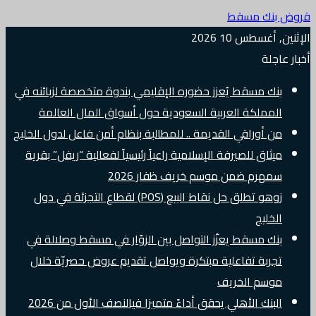
قروض بنك مسقط
الإثنين, أغسطس 10 2026
أخبار عاجلة
بنك مسقط يُعزز حضوره الإقليمي بندوة متخصصة لزبائنه في
المملكة العربية السعودية حول أسواق المال العالمة
من أوراقي القديمة .. للمطالبة بنظام أمن فاعل لدول الخليج
ميثاق للصيرفة الإسلامية راعياً رئيسياً لفعالية “ريفل” بقرية
سمهرم ضمن موسم خريف ظفار 2026
زوهو تطلق حل نقاط البيع (POS) لقطاع التجزئة في دول
الخليج
بنك مسقط يعزّز التواصل بين الزوّار في مسقط وصلالة في
تجربة تفاعلية مبتكرة ويواصل تقديم عروض حصريّة خلال
موسم الخريف
البنك الأهلي يحقق أداءً متميزا فيالنصف الأول من 2026