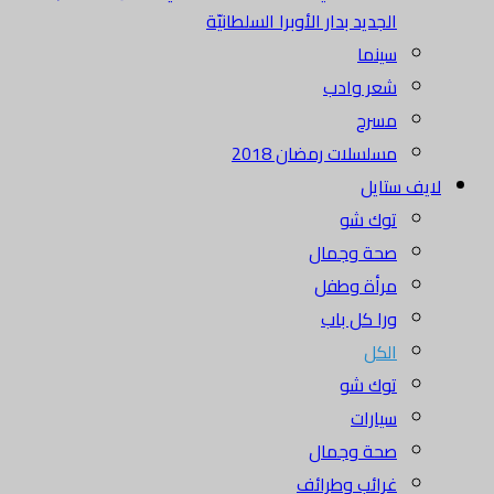
الجديد بدار الأوبرا السلطانيّة
سينما
شعر وادب
مسرح
مسلسلات رمضان 2018
لايف ستايل
توك شو
صحة وجمال
مرأة وطفل
ورا كل باب
الكل
توك شو
سيارات
صحة وجمال
غرائب وطرائف