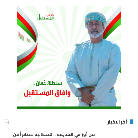
وتعليقاً على هذه المناسبة، أكد حمزة بن عباس العجمي، نائب مدير عام
الائتمان ببنك مسقط، بأن هذه المبادرة تعكس التزام البنك بدوره في
المساهمة بتحقيق أهداف رؤية عمان 2040 والمرتكزات الخاصة بتمكين
الأشخاص من ذوي الإعاقة ، وذلك من خلال تبني مبادرات مجتمعية
مختلفة ذات أثر مستدام ، مشيرًا إلى أن الاستثمار في تمكين الأفراد من
ذوي متلازمة داون يمثل إحدى الخطوات المهمة نحو تعزيز فرص التعليم
والتأهيل وبأن توفير فرص التدريب والتوظيف لهذه الفئة سيساهم في
تعزيز مشاركتهم الفاعلة في المجتمع، ويسهم في تحقيق الاستقلالية
لهم ولأسرهم.
من جانبه، أوضح الدكتور أحمد بن سليمان المحرزي، نائب عميد
كلية عُمان للسياحة للشؤون الأكاديمية، أن إطلاق هذا البرنامج يأتي
ضمن جهود الأكاديمية لتطوير الكفاءات الوطنية في قطاع السياحة
والضيافة وقد صُمم بعناية ليتماشى مع احتياجات المشاركين ومتطلبات
سوق العمل، وأضاف: “نحن نهدف من خلال هذه المبادرة إلى تمكين
أخر الاخبار
المشاركين من اكتساب مهارات عملية تؤهلهم للاندماج في بيئة العمل
وذلك بالشراكة مع مؤسسات فندقية رائدة في السلطنة.”
من أوراقي القديمة .. للمطالبة بنظام أمن