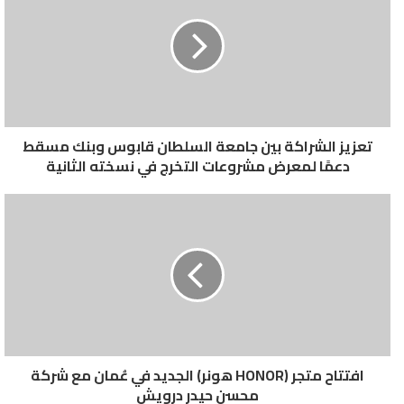
البصرية و بطاقة مصرفية
خاصة بالمكفوفين هي
الأولى من نوعها في
السلطنة
تعزيز الشراكة بين جامعة السلطان قابوس وبنك مسقط
دعمًا لمعرض مشروعات التخرج في نسخته الثانية
طريق المستقبل- محمد محمود عثمان:
افتتاح متجر (HONOR هونر) الجديد في عُمان مع شركة
محسن حيدر درويش