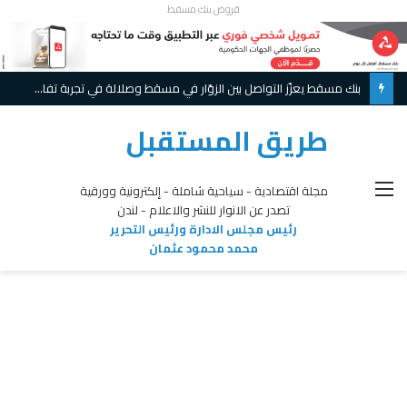
قروض بنك مسقط
بنك مسقط يعزّز التواصل بين الزوّار في مسقط وصلالة في تجربة تفاعلية مبتكرة ويواصل تقديم عروض حصريّة خلال موسم الخريف
طريق المستقبل
القائمة
مجلة اقتصادية - سياحية شاملة - إلكترونية وورقية
تصدر عن الانوار للنشر والاعلام - لندن
رئيس مجلس الادارة ورئيس التحرير
محمد محمود عثمان