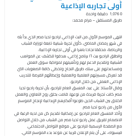
أولى تجاربه الإذاعية
0
1٬076
دقيقة واحدة
طريق المستقبل – مرام محمد:
انتهى الموسم الأول من البث الإذاعي لراديو تحيا مصر الذي بدأ بثه
في شهر رمضان الماضي، كأول تجربة شبابية تابعة لوزارة الشباب
والرياضة، محققا نجاحا باهرا في أولى تجاربه الإذاعية.
وانطلق الراديو ببث ١٦ برنامج إذاعي، هدفوا للكشف عن المواهب
الشبابية وتقديم الدعم لهم وتأهيلهم لمواكبة سوق العمل
ومساعدتهم على سلك طريق النجاح وتخطي كافة الصعوبات التي
قد تعركل مسيرتهم العلمية والعملية وإعطائهم الفرصة للتدريب
الإذاعي العملي من خلال الراديو.
وقال الأستاذ علي عيد، المنسق العام للراديو، بأن تجربة راديو تحيا
مصر كانت تجربة فريدة من نوعها، قامت بخلق روح التعاون والعمل
الخلاق بين الشباب الذين طوعوا أفكارهم الإبداعية لإنجاح الموسم
الأول من راديو تحيا مصر.
وأكد المنسق العام للراديو عن إمكانية تقديم كل من لديه الرغبة في
الانضمام لفريق عمل راديو تحيا مصر من الشباب من خلال التواصل
مع الصفحة الرسمية للراديو على موقع التواصل الاجتماعي
فيسبوك، على أن يتم الإعلان قريبا عن موعد بدء الموسم الثاني.