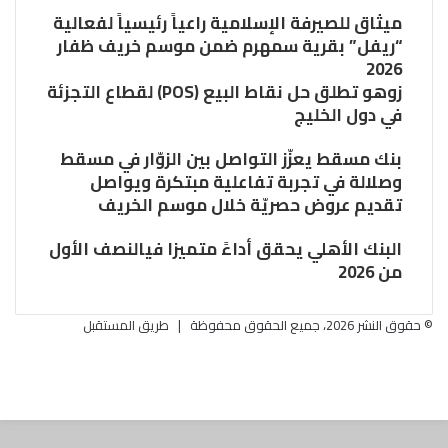
ميثاق للصيرفة الإسلامية راعياً رئيسياً لفعالية
“ريفل” بقرية سمهرم ضمن موسم خريف ظفار
2026
زوهو تطلق حل نقاط البيع (POS) لقطاع التجزئة
في دول الخليج
بنك مسقط يعزّز التواصل بين الزوّار في مسقط
وصلالة في تجربة تفاعلية مبتكرة ويواصل
تقديم عروض حصريّة خلال موسم الخريف
البنك الأهلي يحقق أداءً متميزا فيالنصف الأول
من 2026
© حقوق النشر 2026، جميع الحقوق محفوظة |
طريق المستقبل
فيسبوك
تويتر
تويتر
ڤايبر
البريد
تيلقرام
فيسبوك
واتساب
ر
الالكتروني
لذهاب