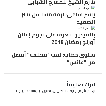
شرم الشيخ للمسرح الشبابي
ياسر سامى: أزمة مسلسل نسر
الصعيد
بالفيديو.. تعرف على نجوم إعلان
أورنج رمضان 2018
سلوى خطاب: لقب “مطلقة” أفضل
من “عانس”
اترك تعليقاً
لن يتم نشر عنوان بريدك الإلكتروني.
الحقول الإلزامية مشار إليها بـ
*
ا
ل
ت