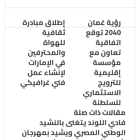
الإلكتروني
رؤية عُمان
إطلاق مبادرة
2040 توقع
ثقافية
اتفاقية
للهواة
تعاون مع
والمحترفين
مؤسسة
في الإمارات
إقليمية
لإنشاء عمل
للترويج
فني غرافيكي
الاستثماري
للسلطنة
مقالات ذات صلة
فادي اللوند يتغنى بالنشيد
الوطني المصري ويشيد بمهرجان