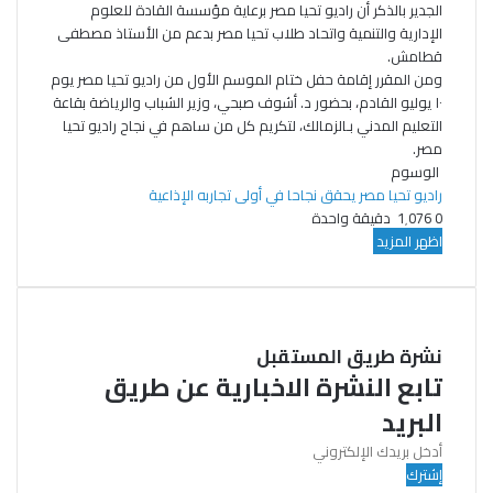
الجدير بالذكر أن راديو تحيا مصر برعاية مؤسسة القادة للعلوم
الإدارية والتنمية واتحاد طلاب تحيا مصر بدعم من الأستاذ مصطفى
قطامش.
ومن المقرر إقامة حفل ختام الموسم الأول من راديو تحيا مصر يوم
١٠ يوليو القادم، بحضور د. أشوف صبحي، وزير الشباب والرياضة بقاعة
التعليم المدني بـالزمالك، لتكريم كل من ساهم في نجاح راديو تحيا
مصر.
الوسوم
راديو تحيا مصر يحقق
نجاحا في أولى تجاربه الإذاعية
0
1٬076
دقيقة واحدة
اظهر المزيد
نشرة طريق المستقبل
تابع النشرة الاخبارية عن طريق
البريد
أدخل
بريدك