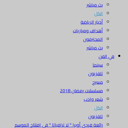
بث مباشر
الكل
أخبار الرياضة
أهداف ومباريات
المحترفون
بث مباشر
في الفن
سينما
تلفزيون
مسرح
مسلسلات رمضان 2018
شعر وادب
الكل
تلفزيون
رائعة فردي أوبرا " لا ترافياتا " في افتتاح الموسم