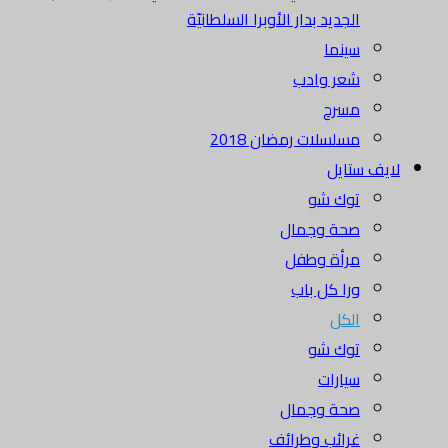
الجديد بدار الأوبرا السلطانيّة
سينما
شعر وادب
مسرح
مسلسلات رمضان 2018
لايف ستايل
توك شو
صحة وجمال
مرأة وطفل
ورا كل باب
الكل
توك شو
سيارات
صحة وجمال
غرائب وطرائف