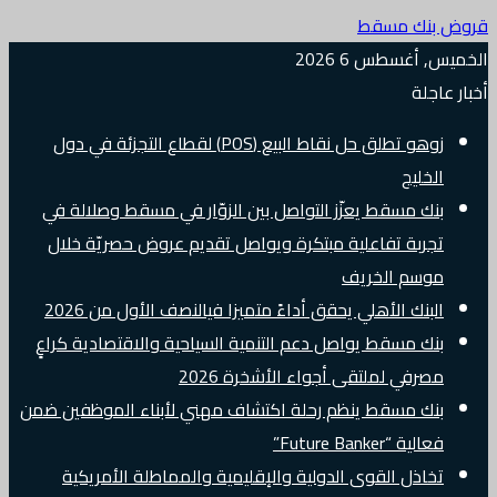
قروض بنك مسقط
الخميس, أغسطس 6 2026
أخبار عاجلة
زوهو تطلق حل نقاط البيع (POS) لقطاع التجزئة في دول
الخليج
بنك مسقط يعزّز التواصل بين الزوّار في مسقط وصلالة في
تجربة تفاعلية مبتكرة ويواصل تقديم عروض حصريّة خلال
موسم الخريف
البنك الأهلي يحقق أداءً متميزا فيالنصف الأول من 2026
بنك مسقط يواصل دعم التنمية السياحية والاقتصادية كراعٍ
مصرفي لملتقى أجواء الأشخرة 2026
بنك مسقط ينظم رحلة اكتشاف مهني لأبناء الموظفين ضمن
فعالية “Future Banker”
تخاذل القوى الدولية والإقليمية والمماطلة الأمريكية