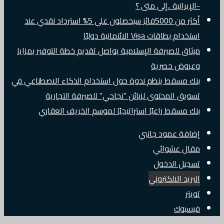
-الإيرانية ..إلى متى ؟
أكثر من 5000فائز سيحصلون على 5% استرداد نقدي عند
استخدام بطاقات Visa الائتمانية دوليًا
ميثاق للصيرفة الإسلامية يواصل تقديم خطة التوفير بمزايا
وعروض حصرية
بنك مسقط ينظم ندوة حول استخدام الذكاء الاصطناعي في
تسويق المحتوى لزبائن “نجاحي” للصيرفة التجارية
بنك مسقط راعيًا استراتيجيًا لموسم الخريف العقاري
إضافة عمود جانبي
مقال عشوائي
تسجيل الدخول
البريد الالكتروني
تويتر
فيسبوك