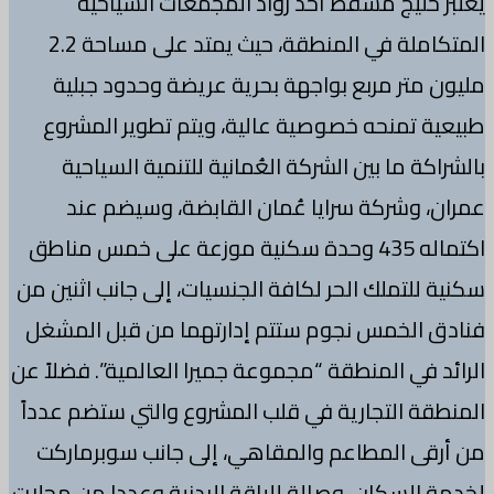
يعتبر خليج مسقط أحد رواد المجمعات السياحية
المتكاملة في المنطقة، حيث يمتد على مساحة 2.2
مليون متر مربع بواجهة بحرية عريضة وحدود جبلية
طبيعية تمنحه خصوصية عالية، ويتم تطوير المشروع
بالشراكة ما بين الشركة العُمانية للتنمية السياحية
عمران، وشركة سرايا عُمان القابضة، وسيضم عند
اكتماله 435 وحدة سكنية موزعة على خمس مناطق
سكنية للتملك الحر لكافة الجنسيات، إلى جانب اثنين من
فنادق الخمس نجوم ستتم إدارتهما من قبل المشغل
الرائد في المنطقة “مجموعة جميرا العالمية”. فضلاً عن
المنطقة التجارية في قلب المشروع والتي ستضم عدداً
من أرقى المطاعم والمقاهي، إلى جانب سوبرماركت
لخدمة السكان، وصالة للياقة البدنية وعددا من محلات