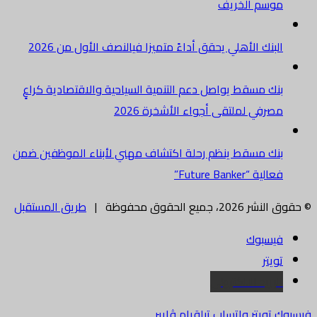
موسم الخريف
البنك الأهلي يحقق أداءً متميزا فيالنصف الأول من 2026
بنك مسقط يواصل دعم التنمية السياحية والاقتصادية كراعٍ
مصرفي لملتقى أجواء الأشخرة 2026
بنك مسقط ينظم رحلة اكتشاف مهني لأبناء الموظفين ضمن
فعالية “Future Banker”
© حقوق النشر 2026، جميع الحقوق محفوظة |
طريق المستقبل
فيسبوك
تويتر
البريد الالكتروني
فيسبوك
تويتر
واتساب
تيلقرام
ڤايبر