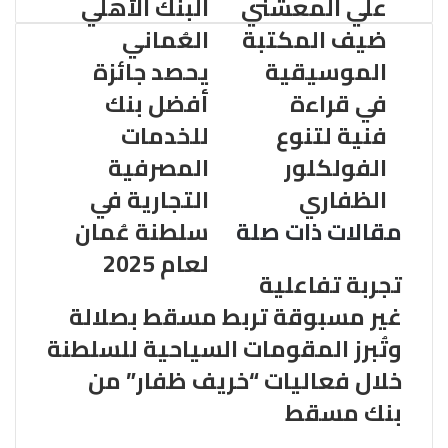
علي المعشني
البنك الأهلي
ضيف المكتبة
العُماني
الموسيقية
يحصد جائزة
في قراءة
أفضل بنك
فنية لتنوع
للخدمات
الفولكلور
المصرفية
الظفاري
التجارية في
مقالات ذات صلة
سلطنة عُمان
لعام 2025
تجربة تفاعلية
غير مسبوقة تربط مسقط بصلالة
وتُبرز المقومات السياحية للسلطنة
خلال فعاليات “خريف ظفار” من
بنك مسقط