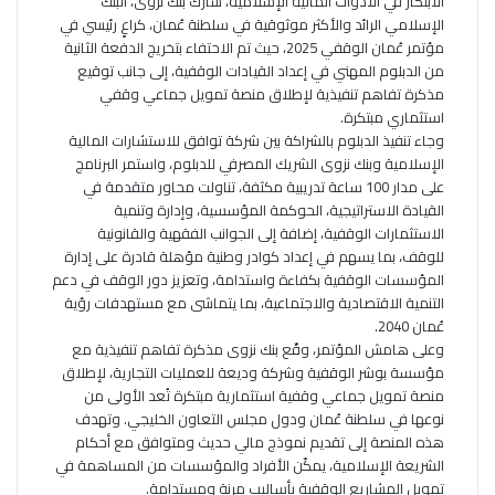
الابتكار في الأدوات المالية الإسلامية، شارك بنك نزوى، البنك
الإسلامي الرائد والأكثر موثوقية في سلطنة عُمان، كراعٍ رئيسي في
مؤتمر عُمان الوقفي 2025، حيث تم الاحتفاء بتخريج الدفعة الثانية
من الدبلوم المهني في إعداد القيادات الوقفية، إلى جانب توقيع
مذكرة تفاهم تنفيذية لإطلاق منصة تمويل جماعي وقفي
استثماري مبتكرة.
وجاء تنفيذ الدبلوم بالشراكة بين شركة توافق للاستشارات المالية
الإسلامية وبنك نزوى الشريك المصرفي للدبلوم، واستمر البرنامج
على مدار 100 ساعة تدريبية مكثفة، تناولت محاور متقدمة في
القيادة الاستراتيجية، الحوكمة المؤسسية، وإدارة وتنمية
الاستثمارات الوقفية، إضافة إلى الجوانب الفقهية والقانونية
للوقف، بما يسهم في إعداد كوادر وطنية مؤهلة قادرة على إدارة
المؤسسات الوقفية بكفاءة واستدامة، وتعزيز دور الوقف في دعم
التنمية الاقتصادية والاجتماعية، بما يتماشى مع مستهدفات رؤية
عُمان 2040.
وعلى هامش المؤتمر، وقّع بنك نزوى مذكرة تفاهم تنفيذية مع
مؤسسة بوشر الوقفية وشركة وديعة للعمليات التجارية، لإطلاق
منصة تمويل جماعي وقفية استثمارية مبتكرة تُعد الأولى من
نوعها في سلطنة عُمان ودول مجلس التعاون الخليجي. وتهدف
هذه المنصة إلى تقديم نموذج مالي حديث ومتوافق مع أحكام
الشريعة الإسلامية، يمكّن الأفراد والمؤسسات من المساهمة في
تمويل المشاريع الوقفية بأساليب مرنة ومستدامة.