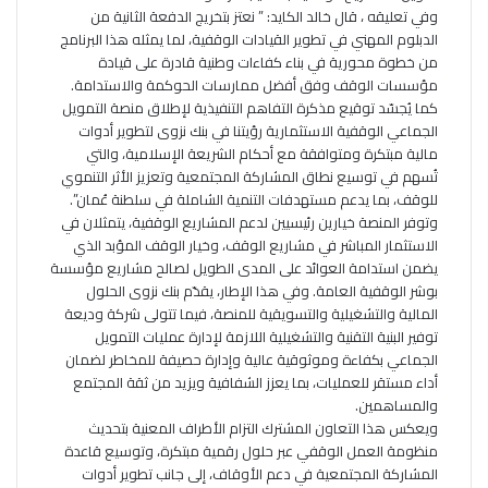
وفي تعليقه ، قال خالد الكايد: ” نعتز بتخريج الدفعة الثانية من
الدبلوم المهني في تطوير القيادات الوقفية، لما يمثله هذا البرنامج
من خطوة محورية في بناء كفاءات وطنية قادرة على قيادة
مؤسسات الوقف وفق أفضل ممارسات الحوكمة والاستدامة.
كما يُجسّد توقيع مذكرة التفاهم التنفيذية لإطلاق منصة التمويل
الجماعي الوقفية الاستثمارية رؤيتنا في بنك نزوى لتطوير أدوات
مالية مبتكرة ومتوافقة مع أحكام الشريعة الإسلامية، والتي
تُسهم في توسيع نطاق المشاركة المجتمعية وتعزيز الأثر التنموي
للوقف، بما يدعم مستهدفات التنمية الشاملة في سلطنة عُمان”.
وتوفر المنصة خيارين رئيسيين لدعم المشاريع الوقفية، يتمثلان في
الاستثمار المباشر في مشاريع الوقف، وخيار الوقف المؤبد الذي
يضمن استدامة العوائد على المدى الطويل لصالح مشاريع مؤسسة
بوشر الوقفية العامة. وفي هذا الإطار، يقدّم بنك نزوى الحلول
المالية والتشغيلية والتسويقية للمنصة، فيما تتولى شركة وديعة
توفير البنية التقنية والتشغيلية اللازمة لإدارة عمليات التمويل
الجماعي بكفاءة وموثوقية عالية وإدارة حصيفة للمخاطر لضمان
أداء مستقر للعمليات، بما يعزز الشفافية ويزيد من ثقة المجتمع
والمساهمين.
ويعكس هذا التعاون المشترك التزام الأطراف المعنية بتحديث
منظومة العمل الوقفي عبر حلول رقمية مبتكرة، وتوسيع قاعدة
المشاركة المجتمعية في دعم الأوقاف، إلى جانب تطوير أدوات