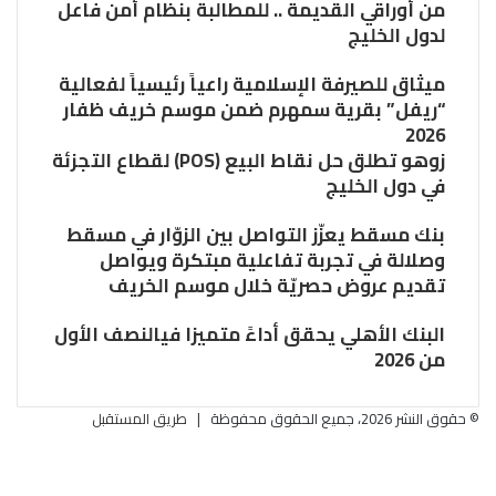
من أوراقي القديمة .. للمطالبة بنظام أمن فاعل
لدول الخليج
ميثاق للصيرفة الإسلامية راعياً رئيسياً لفعالية
“ريفل” بقرية سمهرم ضمن موسم خريف ظفار
2026
زوهو تطلق حل نقاط البيع (POS) لقطاع التجزئة
في دول الخليج
بنك مسقط يعزّز التواصل بين الزوّار في مسقط
وصلالة في تجربة تفاعلية مبتكرة ويواصل
تقديم عروض حصريّة خلال موسم الخريف
البنك الأهلي يحقق أداءً متميزا فيالنصف الأول
من 2026
© حقوق النشر 2026، جميع الحقوق محفوظة |
طريق المستقبل
فيسبوك
تويتر
تويتر
ڤايبر
البريد
تيلقرام
فيسبوك
واتساب