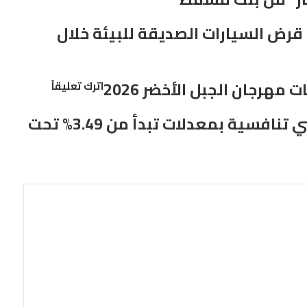
قرض السيارات الصديقة للبيئة خلال
بنك مسقط ينظم رحلة اكتشاف مهني لأبناء
الموظفين ضمن فعالية “Future Banker”
رجان الجبل الأخضر 2026
اترك تعليقاً
بنك نزوى يقدّم حلول تمويل شخصي تنافسية بمعدلات تبدأ من 3.49% تحت