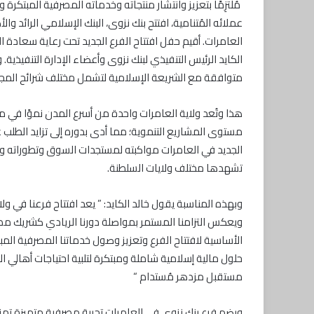
مُلتزِمًا بتعزيز وانتشار منتجاته وخدماته المصرفية المبتكر
عملائه المُتنامية، افتتح بنك نزوى، البنك الإسلامي الرائد و
العامرات. أقيم حفل افتتاح الفرع الجديد تحت رعاية سعادة ا
الكايد الرئيس التنفيذي لبنك نزوى وأعضاء الإدارة التنفيذية. 
متوافقة مع الشريعة الإسلامية لتشمل مختلف شرائح المج
هذا وتُعد ولاية العامرات واحدة من أسرع المدن نموًا في 
مستوى المشاريع التنموية؛ مما أدى بدوره إلى تزايد الطلب
الجديد في العامرات مواكبته لمستجدات السوق وتطوراته والدو
تشهدها مختلف ولايات السلطنة.
وبهذه المناسبة يقول خالد الكايد: ” يعد افتتاح فرعنا في 
ويعكس التزامنا المستمر بمواصلة دورنا الريادي كشريك مص
الأساسية لافتتاح الفرع وتعزيز وصول خدماتنا المصرفية الم
حلول مالية إسلامية شاملة ومبتكرة لتلبية احتياجات أهالي ال
مستقبل مزدهر مُستدام “
ويضم فرع بنك نزوى في العامرات تجربة مصرفية متميزة تمزج