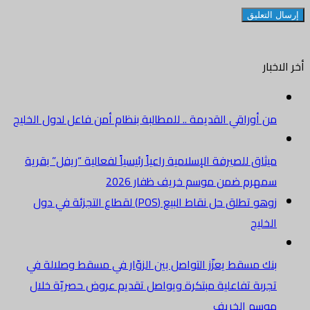
أخر الاخبار
من أوراقي القديمة .. للمطالبة بنظام أمن فاعل لدول الخليج
ميثاق للصيرفة الإسلامية راعياً رئيسياً لفعالية “ريفل” بقرية
سمهرم ضمن موسم خريف ظفار 2026
زوهو تطلق حل نقاط البيع (POS) لقطاع التجزئة في دول
الخليج
بنك مسقط يعزّز التواصل بين الزوّار في مسقط وصلالة في
تجربة تفاعلية مبتكرة ويواصل تقديم عروض حصريّة خلال
موسم الخريف