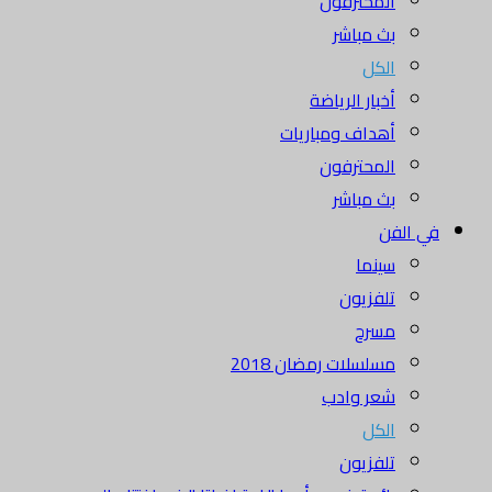
المحترفون
بث مباشر
الكل
أخبار الرياضة
أهداف ومباريات
المحترفون
بث مباشر
في الفن
سينما
تلفزيون
مسرح
مسلسلات رمضان 2018
شعر وادب
الكل
تلفزيون