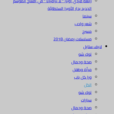
رائعة فردي أوبرا " لا ترافياتا " في افتتاح الموسم
الجديد بدار الأوبرا السلطانيّة
سينما
شعر وادب
مسرح
مسلسلات رمضان 2018
لايف ستايل
توك شو
صحة وجمال
مرأة وطفل
ورا كل باب
الكل
توك شو
سيارات
صحة وجمال