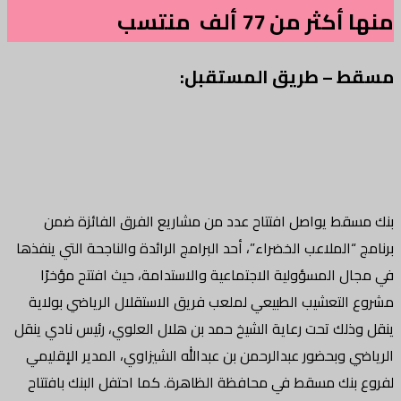
منها أكثر من 77 ألف منتسب
مسقط – طريق المستقبل:
بنك مسقط يواصل افتتاح عدد من مشاريع الفرق الفائزة ضمن
برنامج “الملاعب الخضراء”، أحد البرامج الرائدة والناجحة التي ينفذها
في مجال المسؤولية الاجتماعية والاستدامة، حيث افتتح مؤخرًا
مشروع التعشيب الطبيعي لملعب فريق الاستقلال الرياضي بولاية
ينقل وذلك تحت رعاية الشيخ حمد بن هلال العلوي، رئيس نادي ينقل
الرياضي وبحضور عبدالرحمن بن عبدالله الشيزاوي، المدير الإقليمي
لفروع بنك مسقط في محافظة الظاهرة. كما احتفل البنك بافتتاح