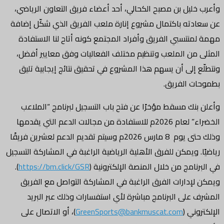
وأعرب خليل بن مصبح الكحالي، أحد أعضاء فريق التعاون الرياضي،
عن سعادته باكتمال مشروع إنارة ملعب الفريق الذي شكّل إضافة
مهمة لمنتسبي الفريق وأفراد المجتمع كونه أتاح لنا الاستفادة
المثلى من الملعب وتنظيم مختلف الفعاليات وفق معايير أفضل،
ونتطلّع إلى أن يسهم هذا المشروع في تحقيق نتائج إيجابية تليق
بطموحات الفريق.
وأعلن بنك مسقط مؤخرًا عن فتح باب التسجيل لبرنامج “الملاعب
الخضراء” لعام 2026م للاستفادة من مجالات الدعم التي يقدمها
وذلك حتى يوم 8 مارس 2026م وسيتم تقديم الدعم لعشرين فريقًا
رياضيًا. ويمكن للفرق الأهلية الرياضية الراغبة في المشاركة التسجيل
في البرنامج من خلال المنصة الإلكترونية (
https://bm.click/GSR
).
ويمكن لإدارات الفرق الراغبة في المشاركة التواصل مع الفريق
المشرف على البرنامج مباشرة لأي استفسارات وذلك عبر البريد
الإلكتروني (
GreenSports@bankmuscat.com
)، أو الاتصال على