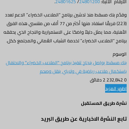
الأرقام الآتية:
24801200
/
24801625
.
وقدّم بنك مسقط منذ تدشين برنامج “الملاعب الخضراء” الدعم لعدد
(223) فريقًا استفاد منها أكثر من 77 ألف من منتسبي هذه الفرق
الأهلية، مما يمثل دليلاً واضحًا على الاستمرارية والنجاح الذي يحققه
برنامج “الملاعب الخضراء” لخدمة الشباب العُماني والمجتمع ككل.
الوسوم
بنك مسقط يواصل بنجاح تنفيذ برنامج "الملاعب الخضراء" والاحتفال
باستكمال ملاعب رياضية في ولايتي ينقل وصحم
0
232٬842
2 دقائق
اظهر المزيد
نشرة طريق المستقبل
تابع النشرة الاخبارية عن طريق البريد