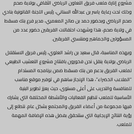
مشروع إنارة ملعب فريق التعاون الرياضي الثقافي بولاية صحم
وذلك تحت رعاية ياسر بن عبدالله السناني، رئيس اللجنة القانونية بنادي
صحم الرياضي وبحضور حمد بن صالح المعمري، مدير فرع بنك مسقط
في ولاية صحم، هذا وشهدت احتفالات الفريقين حضور عدد من
المسؤولين والجماهير ومنتسبي الفريقين.
وبهذه المناسبة، قال سعيد بن راشد العلوي، رئيس فريق الاستقلال
الرياضي بولاية ينقل: نحن فخورون بافتتاح مشروع التعشيب الطبيعي
لملعب الفريق بدعم من بنك مسقط ضمن برنامجه المستدام
“الملاعب الخضراء”، هذا الإنجاز ساهم في توفير موقع مناسب
للمنافسة والتدريب على أعلى مستوى، حيث يعزز تطوير البنية
الأساسية للملعب تنظيم الفعاليات والأنشطة المختلفة التي يشارك
فيها مجموعة من أعضاء الفريق والمجتمع بشكل عام. نتطلع إلى
رؤية النتائج الإيجابية التي ستتحقق بفضل هذه الإضافة المهمة
للملعب.