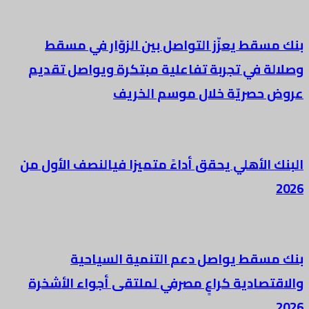
بنك مسقط يعزّز التواصل بين الزوّار في مسقط
وصلالة في تجربة تفاعلية مبتكرة ويواصل تقديم
عروض حصريّة خلال موسم الخريف
البنك الأهلي يحقق أداءً متميزا فيالنصف الأول من
2026
بنك مسقط يواصل دعم التنمية السياحية
والاقتصادية كراعٍ مصرفي لملتقى أجواء الأشخرة
2026