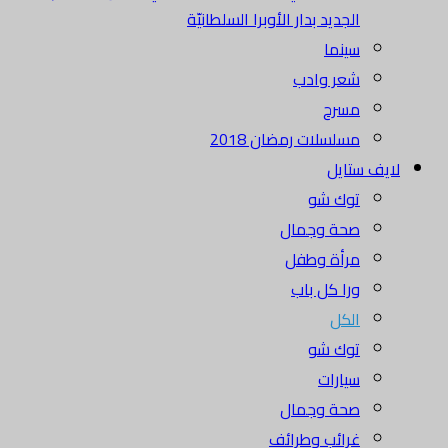
الجديد بدار الأوبرا السلطانيّة
سينما
شعر وادب
مسرح
مسلسلات رمضان 2018
لايف ستايل
توك شو
صحة وجمال
مرأة وطفل
ورا كل باب
الكل
توك شو
سيارات
صحة وجمال
غرائب وطرائف