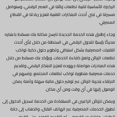
الركيزة الأساسية لتلبية تطلعات زبائننا في العصر الرقمي، وسنواصل
مسيرتنا في تبني أحدث الابتكارات التقنية لتعزيز ريادتنا في القطاع
المصرفي.
وجاء إطلاق هذه الخدمة الجديدة لترسخ مكانة بنك مسقط باعتباره
محركًا رئيسيًا للتحول الرقمي في السلطنة من خلال تبنّي أحدث
التقنيات المصرفية بشكل استباقي وتطوير حلول ذكية تواكب
تطلعات الزبائن وتعزز كفاءة الخدمات. ويؤكد بنك مسقط من خلال
هذه المبادرات مواصلة جهوده لتعزيز الابتكار الرقمي وتقديم
خدمات مصرفية متطورة تواكب تطلعات المجتمع، وتسهم في
الارتقاء بتجربة الزبائن عبر توفير حلول مالية سهلة وآمنة يمكن
الوصول إليها في أي وقت ومن أي مكان.
ويمكن للزبائن الراغبين في الاستفادة من الخدمة تسجيل الدخول إلى
تطبيق الخدمات المصرفية عبر الهاتف النقال، والذهاب إلى خانة
الطلبات، واختيار بند القروض ، ثم التقديم الفوري على القرض