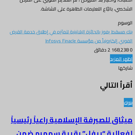
الشخصي، باتبّاع التعليمات الظاهرة على الشاشة.
الوسوم
بنك مسقط يفوز بالجائزة البلاتينية لتميّزه في إطلاق خدمة القرض
الفوري إلكترونياً من مؤسسة Infosys Finacle
0
168٬238
2 دقائق
تويتر
طباعة
واتساب
فيسبوك
اظهر المزيد
شاركها
تويتر
طباعة
واتساب
فيسبوك
مشاركة
أقرأ التالي
عبر
البريد
بنوك
ميثاق للصيرفة الإسلامية راعياً رئيسياً
لفعالية “ريفل” بقرية سمهرم ضمن