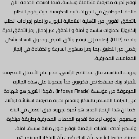
توفير تجربة مصرفية متكاملة وسلسة، فيما أصبحت الخدمة الآن
متاحة للموظفين في الجهات شبه الحكومية، حيث يقوم النظام
بالتحقق الفوري من الأهلية الائتمانية للزبون، وإتمام إجراءات الطلب
إلكترونيًا بخطوات سلسه و آمنة و التحقق عبر إدخال رمز التحقق لمرة
واحدة (OTP)، إضافة إلى توفير وثائق القرض وجدول السداد بشكل
رقمي عبر التطبيق، بما يعزز مستوى السرعة والكفاءة في إنجاز
المعاملات المصرفية.
وبهذه المناسبة، قال عبدالناصر الرئيسي، مدير عام الأعمال المصرفية
للأفراد ببنك مسقط: نحن فخورون جداً بحصولنا على هذه الجائزة
المرموقة من مؤسسة (Infosys Finacle) ، فهذا التتويج هو شهادة
على التزامنا المستمر بالابتكار وتقديم تجربة مصرفية استثنائية لزبائننا،
كما ان هذا الإنجاز الجديد هو ثمرة لجهود فرق العمل في البنك
وسعيهم الدؤوب لإعادة تقديم الخدمات المصرفية بطريقة مبتكرة،
وتسخير أحدث التقنيات الرقمية لتوفير حلول مالية سلسة، آمنة،
ومرنة، مشيرا الرئيسي بأن البنك يؤمن بأن الابتكار المستمر هو