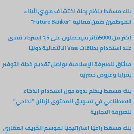
بنك مسقط ينظم رحلة اكتشاف مهني لأبناء
الموظفين ضمن فعالية “Future Banker”
أكثر من 5000فائز سيحصلون على 5% استرداد نقدي
عند استخدام بطاقات Visa الائتمانية دوليًا
ميثاق للصيرفة الإسلامية يواصل تقديم خطة التوفير
بمزايا وعروض حصرية
بنك مسقط ينظم ندوة حول استخدام الذكاء
الاصطناعي في تسويق المحتوى لزبائن “نجاحي”
للصيرفة التجارية
بنك مسقط راعيًا استراتيجيًا لموسم الخريف العقاري