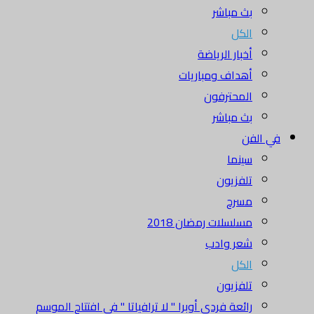
بث مباشر
الكل
أخبار الرياضة
أهداف ومباريات
المحترفون
بث مباشر
في الفن
سينما
تلفزيون
مسرح
مسلسلات رمضان 2018
شعر وادب
الكل
تلفزيون
رائعة فردي أوبرا " لا ترافياتا " في افتتاح الموسم