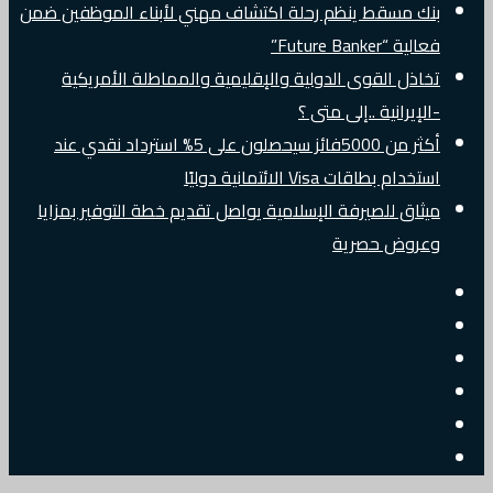
بنك مسقط ينظم رحلة اكتشاف مهني لأبناء الموظفين ضمن
فعالية “Future Banker”
تخاذل القوى الدولية والإقليمية والمماطلة الأمريكية
-الإيرانية ..إلى متى ؟
أكثر من 5000فائز سيحصلون على 5% استرداد نقدي عند
استخدام بطاقات Visa الائتمانية دوليًا
ميثاق للصيرفة الإسلامية يواصل تقديم خطة التوفير بمزايا
وعروض حصرية
إضافة
مقال
عمود
جانبي
تسجيل
عشوائي
البريد
الدخول
تويتر
الالكتروني
فيسبوك