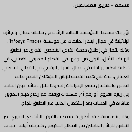
مسقط
– طريق المستقبل :
توّج بنك مسقط، المؤسسة المالية الرائدة في سلطنة عمان، بالجائزة
البلاتينية في مجال ابتكار المنتجات من مؤسسة (Infosys Finacle)،
وذلك للتميّز في إطلاق خدمة القرض الشخصي الفوري عبر تطبيق
الهاتف النقّال، الأولى من نوعها في القطاع المصرفي العُماني، في
خطوة تعكس ريادته في مجال التحول الرقمي في القطاع المصرفي
العماني، حيث تتيح هذه الخدمة للزبائن المؤهلين التقدم بطلب
القرض واستكمال جميع الإجراءات إلكترونيًا خلال دقائق دون الحاجة
إلى زيارة الفروع أو رفع أي مستندات ورقية، مع إيداع مبلغ التمويل
مباشرة في الحساب بعد إستكمال الطلب عبر التطبيق بنجاح.
وكان بنك مسقط قد أطلق خدمة طلب القرض الشخصي الفوري عبر
التطبيق للزبائن العاملين في القطاع الحكومي كمرحلة أولية، بهدف