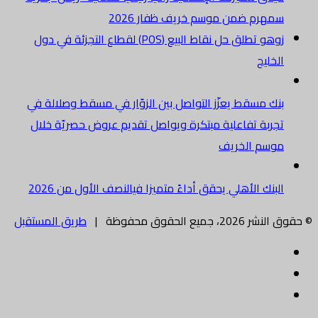
سمهرم ضمن موسم خريف ظفار 2026
زوهو تطلق حل نقاط البيع (POS) لقطاع التجزئة في دول
الخليج
بنك مسقط يعزّز التواصل بين الزوّار في مسقط وصلالة في
تجربة تفاعلية مبتكرة ويواصل تقديم عروض حصريّة خلال
موسم الخريف
البنك الأهلي يحقق أداءً متميزا فيالنصف الأول من 2026
© حقوق النشر 2026، جميع الحقوق محفوظة |
طريق المستقبل
فيسبوك
تويتر
البريد
الالكتروني