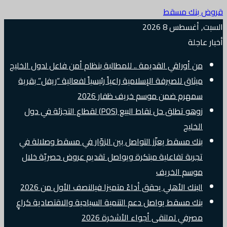
قروض بنك مسقط
السبت, أغسطس 8 2026
أخبار عاجلة
من أوراقي القديمة .. للمطالبة بنظام أمن فاعل لدول الخليج
ميثاق للصيرفة الإسلامية راعياً رئيسياً لفعالية “ريفل” بقرية
سمهرم ضمن موسم خريف ظفار 2026
زوهو تطلق حل نقاط البيع (POS) لقطاع التجزئة في دول
الخليج
بنك مسقط يعزّز التواصل بين الزوّار في مسقط وصلالة في
تجربة تفاعلية مبتكرة ويواصل تقديم عروض حصريّة خلال
موسم الخريف
البنك الأهلي يحقق أداءً متميزا فيالنصف الأول من 2026
بنك مسقط يواصل دعم التنمية السياحية والاقتصادية كراعٍ
مصرفي لملتقى أجواء الأشخرة 2026