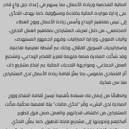
المالية الشخصية وريادة الأعمال، بما يسهم في إعداد جيل واعٍ قادر
على إدارة موارده المالية بكفاءة ومسؤولية. كما يهدف التحدّي
إلى غرس مفاهيم الإبداع وأسس ريادة الأعمال وروح العطاء
المجتمعي، من خلال تعريف المشاركين بمفاهيم العمل التجاري،
وآليات التمويل، وإدارة الميزانيات، وفهم الجمهور المستهدف،
واستراتيجيات التسويق الفعّال، وذلك عبر أنشطة تعليمية تفاعلية.
وقد شكّلت المبادرة منصة ملهمة لتعزيز التفكير الإبداعي، وتشجيع
العمل الجماعي، ومواجهة التحديات المالية عبر ابتكار مشاريع ذات
أثر اقتصادي ملموس، بما يعزّز ثقافة ريادة الأعمال لدى المشاركين
منذ سن مبكرة.
وانطلاقًا من إيمان بنك مسقط بأهمية ترسيخ ثقافة الابتكار وروح
المبادرة لدى النشء، وفّر “تحدّي ماليات” بيئة تعليمية محفّزة مكّنت
المشاركين من اكتشاف قدراتهم، والعمل ضمن فرق لتطوير
أفكارهم وتحويلها إلى مشاريع قابلة للتطبيق. كما يمثّل التحدّي