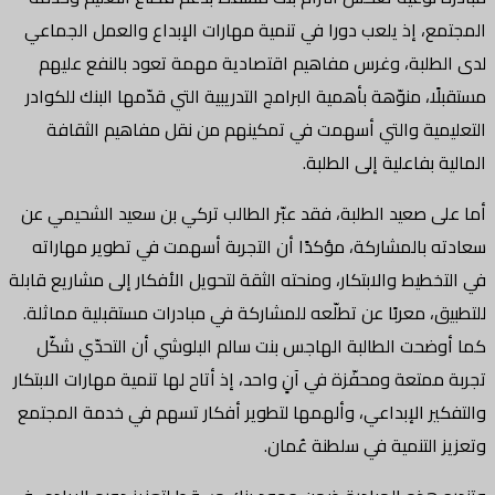
المجتمع، إذ يلعب دورا في تنمية مهارات الإبداع والعمل الجماعي
لدى الطلبة، وغرس مفاهيم اقتصادية مهمة تعود بالنفع عليهم
مستقبلًا، منوّهة بأهمية البرامج التدريبية التي قدّمها البنك للكوادر
التعليمية والتي أسهمت في تمكينهم من نقل مفاهيم الثقافة
المالية بفاعلية إلى الطلبة.
أما على صعيد الطلبة، فقد عبّر الطالب تركي بن سعيد الشحيمي عن
سعادته بالمشاركة، مؤكدًا أن التجربة أسهمت في تطوير مهاراته
في التخطيط والابتكار، ومنحته الثقة لتحويل الأفكار إلى مشاريع قابلة
للتطبيق، معربًا عن تطلّعه للمشاركة في مبادرات مستقبلية مماثلة.
كما أوضحت الطالبة الهاجس بنت سالم البلوشي أن التحدّي شكّل
تجربة ممتعة ومحفّزة في آنٍ واحد، إذ أتاح لها تنمية مهارات الابتكار
والتفكير الإبداعي، وألهمها لتطوير أفكار تسهم في خدمة المجتمع
وتعزيز التنمية في سلطنة عُمان.