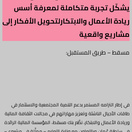
يشكّل تجربة متكاملة لمعرفة أسس
ريادة الأعمال والابتكارلتحويل الأفكار إلى
مشاريع واقعية
مسقط – طريق المستقبل:
في إطار التزامه المستمر بدعم التنمية المجتمعية والاستثمار في
طاقات الأجيال الناشئة وتعزيز مهاراتهم في مجالات الثقافة المالية
وريادة الأعمال والابتكار، نظّم بنك مسقط، المؤسسة المالية الرائدة
في سلطنة عُمان وبالتعاون مع وزارة التعليم – ممثّلة في مشروع –