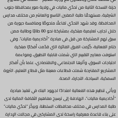
خزنة النسخة الثانية من تحدّي ماليات في ولاية صور بمحافظة جنوب
الشرقية، مستهدفًا طلبة الصفين التاسع والعاشر من مختلف مدارس
المحافظة. وقد شهد التحدّي تفاعلًا ملحوظًا ومنافسة حيوية من
خلال تجارب تعليمية مبتكرة، بمشاركة نحو 80 طالبًا وطالبة ممن
سبق لهم المشاركة من قبل في مبادرة “أكاديمية ماليات”. وفي
ختام الفعالية، كُرّمت الفرق الفائزة التي قدّمت أفكارًا مبتكرة
استوفت معايير التقييم التي شملت قابلية التطبيق، ومواءمة
احتياجات السوق، وأثرها الاجتماعي والاقتصادي، علما بأن أفكار
المشاريع المقترحة شملت قطاعات معينة مثل قطاع التعليم، الثروة
السمكية، السياحة، التجارة، الصحة.
ويأتي تنظيم هذه الفعالية امتدادًا لجهود البنك في تنفيذ مبادرة
“أكاديمية ماليات”، الهادفة إلى ترسيخ مفاهيم الثقافة المالية لدى
طلبة المدارس في مختلف محافظات السلطنة. ويركّز “تحدّي ماليات”
على بناء قاعدة معرفية راسخة لدى المشاركين في مجالات الإدارة