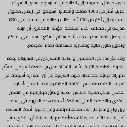
بدورهم بنقل المعرفة إلى الطلبة في مدارسهم. وحتى اليوم، تم
تدريب أكثر من 1000 معلمًا وأخصائيًا، أسهموا في إيصال محتوى
المبادرة إلى أكثر من 100 ألف طالب وطالبة في ما يزيد على 800
مدرسة في مختلف أنحاء السلطنة، مؤكّدا المخمري أن البنك
سيواصل تنفيذ مبادرات ذات أثر مستدام تشجّع الشباب على الابتكار
وتطوير حلول مالية ومشاريع مستدامة تخدم المجتمع.
وقد عبّر عدد من المعلمين والطلبة المشاركين عن تقديرهم لهذه
التجربة التعليمية الثرية. وأشار الأستاذ مازن بن جمعة العريمي، معلّم
مهارات حياتيّة بمحافظة جنوب الشرقية إلى أن المبادرة أسهمت في
تعريف الطلبة بمفاهيم الثقافة المالية وريادة الأعمال بأسلوب
تفاعلي مبتكر، مشيدًا بحماس الطلبة وتطوّر مهاراتهم في التفكير
النقدي والتخطيط المالي ومؤكدًا أهمية هذه الجهود في إعداد
جيل واعٍ وقادر على بناء مستقبله بثقة. ومن جانبها، أكدت الأستاذة
أمل بنت عبدالله الحدروشيّة، معلّمة مهارات حياتية أن التحدّي يمثّل
مبادرة نوعية تعكس التزام بنك مسقط بدعم قطاع التعليم وخدمة