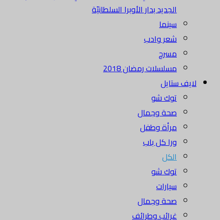
الجديد بدار الأوبرا السلطانيّة
سينما
شعر وادب
مسرح
مسلسلات رمضان 2018
لايف ستايل
توك شو
صحة وجمال
مرأة وطفل
ورا كل باب
الكل
توك شو
سيارات
صحة وجمال
غرائب وطرائف