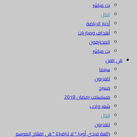
بث مباشر
الكل
أخبار الرياضة
أهداف ومباريات
المحترفون
بث مباشر
في الفن
سينما
تلفزيون
مسرح
مسلسلات رمضان 2018
شعر وادب
الكل
تلفزيون
رائعة فردي أوبرا " لا ترافياتا " في افتتاح الموسم