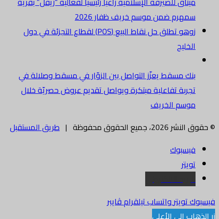
ميثاق للصيرفة الإسلامية راعياً رئيسياً لفعالية “ريفل” بقرية
سمهرم ضمن موسم خريف ظفار 2026
زوهو تطلق حل نقاط البيع (POS) لقطاع التجزئة في دول
الخليج
بنك مسقط يعزّز التواصل بين الزوّار في مسقط وصلالة في
تجربة تفاعلية مبتكرة ويواصل تقديم عروض حصريّة خلال
موسم الخريف
© حقوق النشر 2026، جميع الحقوق محفوظة |
طريق المستقبل
فيسبوك
تويتر
البريد الالكتروني
فيسبوك
تويتر
واتساب
تيلقرام
ڤايبر
زر الذهاب إلى الأعلى