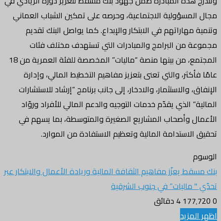
وتندرج هذه المبادرة ضمن جهود بنك مسقط لتعزيز دوره الريادي في
مجال المسؤولية الاجتماعية، وحرصه على تمكين الشباب العماني
وتنمية مهاراتهم في الابتكار والإبداع. كما يواصل البنك تقديم
مجموعة من البرامج والمبادرات التي تستهدف مختلف فئات
المجتمع، من بينها منصة “ماليات” المخصصة للفئة العمرية من 18
عامًا فأكثر، والتي تعنى بتعزيز مفاهيم التخطيط المالي، وإدارة
الإنفاق، والاستثمار، والادخار، إلى جانب برنامج “إرشاد للاستشارات
المالية” الذي يقدّم خدمات التوجيه والدعم المالي للأفراد وروّاد
الأعمال وأصحاب المشاريع الصغيرة والمتوسطة، بما يسهم في
تحقيق الاستدامة المالية وتعظيم الاستفادة من الموارد.
الوسوم
بنك مسقط يعزّز مفاهيم الثقافة المالية وريادة الأعمال والابتكار عبر
تحدّي " ماليات” في جنوب الشرقية
0
177٬720
4 دقائق
اظهر المزيد