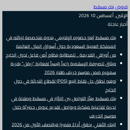
قروض بنك مسقط
الإثنين, أغسطس 10 2026
أخبار عاجلة
بنك مسقط يُعزز حضوره الإقليمي بندوة متخصصة لزبائنه في
المملكة العربية السعودية حول أسواق المال العالمة
من أوراقي القديمة .. للمطالبة بنظام أمن فاعل لدول الخليج
ميثاق للصيرفة الإسلامية راعياً رئيسياً لفعالية “ريفل” بقرية
سمهرم ضمن موسم خريف ظفار 2026
زوهو تطلق حل نقاط البيع (POS) لقطاع التجزئة في دول
الخليج
بنك مسقط يعزّز التواصل بين الزوّار في مسقط وصلالة في
تجربة تفاعلية مبتكرة ويواصل تقديم عروض حصريّة خلال
موسم الخريف
البنك الأهلي يحقق أداءً متميزا فيالنصف الأول من 2026