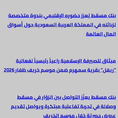
بنك مسقط يُعزز حضوره الإقليمي بندوة متخصصة
لزبائنه في المملكة العربية السعودية حول أسواق
المال العالمة
ميثاق للصيرفة الإسلامية راعياً رئيسياً لفعالية
“ريفل” بقرية سمهرم ضمن موسم خريف ظفار 2026
بنك مسقط يعزّز التواصل بين الزوّار في مسقط
وصلالة في تجربة تفاعلية مبتكرة ويواصل تقديم
عروض حصريّة خلال موسم الخريف