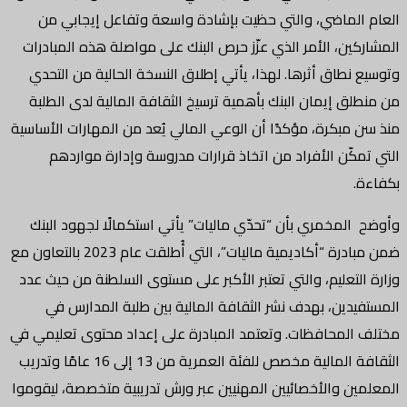
العام الماضي، والتي حظيت بإشادة واسعة وتفاعل إيجابي من
المشاركين، الأمر الذي عزّز حرص البنك على مواصلة هذه المبادرات
وتوسيع نطاق أثرها. لهذا، يأتي إطلاق النسخة الحالية من التحدي
من منطلق إيمان البنك بأهمية ترسيخ الثقافة المالية لدى الطلبة
منذ سن مبكرة، مؤكدًا أن الوعي المالي يُعد من المهارات الأساسية
التي تمكّن الأفراد من اتخاذ قرارات مدروسة وإدارة مواردهم
بكفاءة.
وأوضح المخمري بأن “تحدّي ماليات” يأتي استكمالًا لجهود البنك
ضمن مبادرة “أكاديمية ماليات”، التي أُطلقت عام 2023 بالتعاون مع
وزارة التعليم، والتي تعتبر الأكبر على مستوى السلطنة من حيث عدد
المستفيدين، بهدف نشر الثقافة المالية بين طلبة المدارس في
مختلف المحافظات. وتعتمد المبادرة على إعداد محتوى تعليمي في
الثقافة المالية مخصص للفئة العمرية من 13 إلى 16 عامًا وتدريب
المعلمين والأخصائيين المهنيين عبر ورش تدريبية متخصصة، ليقوموا