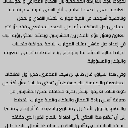
نموذجًا ناجحًا للشراكة المجتمعية بين القطاع المصرفي والمؤسسات
التعليمية. فعلى الصعيد التعليمي، أتاح التحدّي تجربة تعلم تفاعلية
وتنافسية أسهمت في تنمية مهارات التفكير النقدي والعمل
الجماعي وحل المشكلات. أما على الصعيد المجتمعي، فقد عزّز قيَم
التعاون وتقبّل تنوّع الأفكار بين المشاركين. ويجسّد التحدّي رؤية البنك
في إعداد جيل مؤهّل يمتلك المهارات اللازمة لمواكبة متطلبات
الحياة المالية الحديثة، بما يسهم في بناء اقتصاد قائم على المعرفة
والابتكار والمسؤولية.
وفي هذا السياق، قال طالب بن سيف المخمري، مدير أول العلاقات
المجتمعية والإعلامية ببنك مسقط، بأن “تحدّي ماليات” يمثّل أكثر من
كونه نشاطًا تعليميًا، ليشكّل تجربة متكاملة تمكّن المشاركين من
معرفة أسس ريادة الأعمال والابتكار، وتنمية مهارات التخطيط
والتنظيم، وتحويل الأفكار إلى مشاريع واقعية ذات أثر إيجابي، مشيرا
إلى أن تنظيم هذا التحدّي يأتي امتدادًا للنجاح الكبير الذي حققته
النسخة السابقة التي نظّمها البنك في محافظة شمال الباطنة خلال