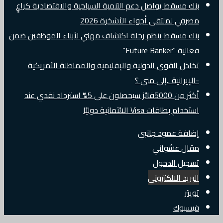
بنك مسقط يواصل دعم التنمية السياحية والاقتصادية كراعٍ
مصرفي لملتقى أجواء الأشخرة 2026
بنك مسقط ينظم رحلة اكتشاف مهني لأبناء الموظفين ضمن
فعالية “Future Banker”
تخاذل القوى الدولية والإقليمية والمماطلة الأمريكية
-الإيرانية ..إلى متى ؟
أكثر من 5000فائز سيحصلون على 5% استرداد نقدي عند
استخدام بطاقات Visa الائتمانية دوليًا
إضافة عمود جانبي
مقال عشوائي
تسجيل الدخول
البريد الالكتروني
تويتر
فيسبوك