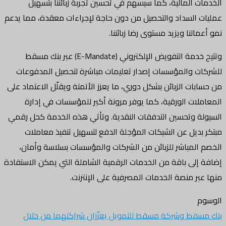
 المالية، كما سيسهم في تحسين تجربة زبائننا بتسهيل
السداد والتحصيل من دون حاجة لإجراءات معقدة، مما يدعم
لنا ويزيد مستوى رضا زبائننا.
وتتيح خدمة التفويض الإلكتروني (E-Mandate) عبر بنك مسقط
 والمؤسسات إصدار تعليمات مباشرة لتحصيل المدفوعات
ت الزبائن بشكل دوري، ما يعزز الأتمتة ويقلّل الاعتماد على
ات الورقية، كما يوفر مرونة أكبر للمؤسسات في إدارة
 وتحسين التدفقات النقدية. وتأتي هذه الخدمة كحل رقمي
ديل عن الشيكات المؤجلة الدفع لتسهيل تنفيذ معاملات
لمباشر للزبائن من الشركات والمؤسسات بسلاسة وأمان،
لى باقة من الخدمات الرقمية الشاملة التي يمكن الاستفادة
 منصة الخدمات المصرفية على الإنترنت.
ط وشركة مسقط للتمويل يعزّزان شراكتهما من خلال