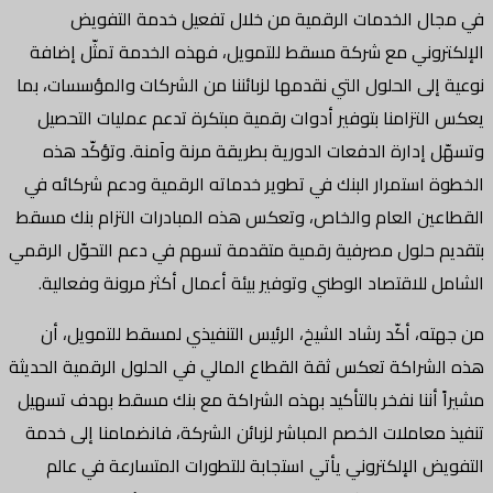
 الخدمات الرقمية من خلال تفعيل خدمة التفويض
وني مع شركة مسقط للتمويل، فهذه الخدمة تمثّل إضافة
ى الحلول التي نقدمها لزبائننا من الشركات والمؤسسات، بما
تزامنا بتوفير أدوات رقمية مبتكرة تدعم عمليات التحصيل
إدارة الدفعات الدورية بطريقة مرنة وآمنة. وتؤكّد هذه
استمرار البنك في تطوير خدماته الرقمية ودعم شركائه في
ن العام والخاص، وتعكس هذه المبادرات التزام بنك مسقط
حلول مصرفية رقمية متقدمة تسهم في دعم التحوّل الرقمي
لاقتصاد الوطني وتوفير بيئة أعمال أكثر مرونة وفعالية.
 أكّد رشاد الشيخ، الرئيس التنفيذي لمسقط للتمويل، أن
راكة تعكس ثقة القطاع المالي في الحلول الرقمية الحديثة
أننا نفخر بالتأكيد بهذه الشراكة مع بنك مسقط بهدف تسهيل
املات الخصم المباشر لزبائن الشركة، فانضمامنا إلى خدمة
 الإلكتروني يأتي استجابة للتطورات المتسارعة في عالم