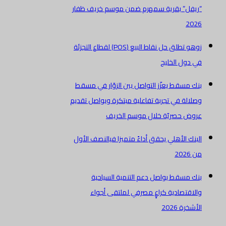
يفل” بقرية سمهرم ضمن موسم خريف ظفار
202
زوهو تطلق حل نقاط البيع (POS) لقطاع التجزئة
 دول الخليج
ك مسقط يعزّز التواصل بين الزوّار في مسقط
لالة في تجربة تفاعلية مبتكرة ويواصل تقديم
وض حصريّة خلال موسم الخريف
بنك الأهلي يحقق أداءً متميزا فيالنصف الأول
2026
ك مسقط يواصل دعم التنمية السياحية
لاقتصادية كراعٍ مصرفي لملتقى أجواء
أشخرة 2026