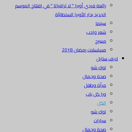
رائعة فردي أوبرا " لا ترافياتا " في افتتاح الموسم
الجديد بدار الأوبرا السلطانيّة
سينما
شعر وادب
مسرح
مسلسلات رمضان 2018
يف ستايل
توك شو
صحة وجمال
مرأة وطفل
ورا كل باب
الكل
توك شو
سيارات
صحة وجمال