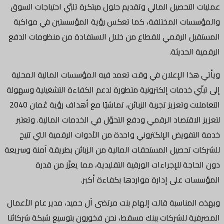
التحصيل المالي وتقديم حلول مبتكرة تلبّي احتياجات السوق
ات المختلفة، كما تعكس رؤية المؤسستين في مواكبة
ل الرقمي للقطاع من خلال الاستفادة من منظومات الدفع
الحديثة.
ذا الإعلان في وقت تعمد فيه المؤسسات المالية المحلية
ّي خدمات إلكترونية متطورة لدعم الكفاءة التشغيلية وسهولة
التعاملات وتعزيز تجربة الزبائن، تماشيًا مع أهداف رؤية عُمان 2040
لاقتصاد الرقمي ودفع التحوّل في الخدمات المالية. وتعتبر
تفويض الإلكتروني واحدة من الأدوات الرقمية التي تتيح
 تحصيل المستحقات المالية من الزبائن بطريقة آمنة وسريعة
جة للإجراءات الورقية التقليدية، مما يعزّز من قدرة
ت على إدارة مواردها بكفاءة أكبر.
لمناسبة قالت إلهام بنت مرتضى آل حميد، مدير عام الأعمال
ة للشركات ببنك مسقط، نحن فخورون بتوسيع شبكة شركائنا