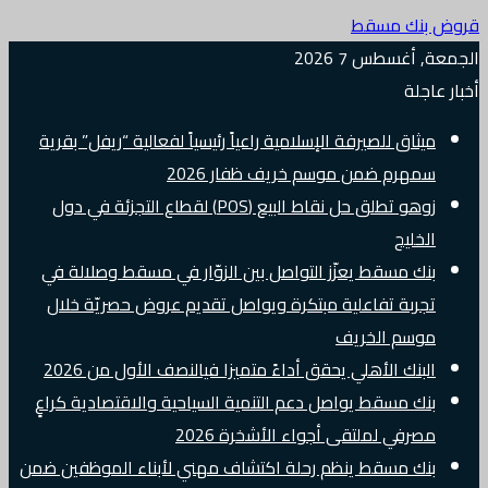
نك مسقط
أغسطس 7 2026
جلة
ثاق للصيرفة الإسلامية راعياً رئيسياً لفعالية “ريفل” بقرية
هرم ضمن موسم خريف ظفار 2026
زوهو تطلق حل نقاط البيع (POS) لقطاع التجزئة في دول
خليج
ك مسقط يعزّز التواصل بين الزوّار في مسقط وصلالة في
ربة تفاعلية مبتكرة ويواصل تقديم عروض حصريّة خلال
وسم الخريف
بنك الأهلي يحقق أداءً متميزا فيالنصف الأول من 2026
ك مسقط يواصل دعم التنمية السياحية والاقتصادية كراعٍ
رفي لملتقى أجواء الأشخرة 2026
ك مسقط ينظم رحلة اكتشاف مهني لأبناء الموظفين ضمن