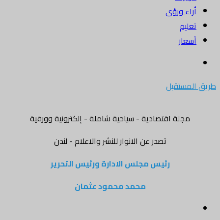
اء ورؤى
ليم
عار
ث
ن
مستقبل
مجلة اقتصادية - سياحية شاملة - إلكترونية وورقية
تصدر عن الانوار للنشر والاعلام - لندن
رئيس مجلس الادارة ورئيس التحرير
محمد محمود عثمان
قائمة