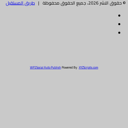
ميع الحقوق محفوظة |
طريق المستقبل
سبوك
يتر
بريد
الكتروني
WP2Social Auto Publish
Powered By :
XYZScripts.com