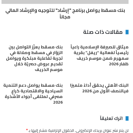
وكان بنك مسقط أطلق برنامج “المزيونة” للادخار لعام 2020 بجوائز مالية
بنك مسقط يواصل برنامج "إرشاد" للتوجيه والإرشاد المالي
أكبر هذا العام وكذلك ارتفاع أعداد الفائزين مقارنة بالعام الماضي حيث
مجاناً
رفع البنك قيمة الجوائز المالية للبرنامج إلى 11 مليون ريال عماني مع
زيادة عدد الفائزين بهذه الجوائز مقارنة بالعام الماضي 2019، ومن خلال
مقالات ذات صلة
هذه الجوائز يتضح أن بنك مسقط قام بتخصيص جوائز مالية أكبر بحيث
سيفوز مع برنامج “المزيونة” للادخار هذا العام 6677 فائزاً من كل
ميثاق للصيرفة الإسلامية راعياً
بنك مسقط يعزّز التواصل بين
محافظات السلطنة بنسبة نمو تبلغ 50% مقارنة بالعام الماضي ليواصل
رئيسياً لفعالية “ريفل” بقرية
الزوّار في مسقط وصلالة في
سمهرم ضمن موسم خريف
تجربة تفاعلية مبتكرة ويواصل
بذلك برنامج “المزيونة” تحقيق النجاحات والإنجازات في مجال تعزيز
ظفار 2026
تقديم عروض حصريّة خلال
مفهوم الادخار والتوفير بين أفراد المجتمع.
موسم الخريف
البنك الأهلي يحقق أداءً متميزا
بنك مسقط يواصل دعم التنمية
بنك مسقط
جوائز مالية
سحوبات المزيونة
فيالنصف الأول من 2026
السياحية والاقتصادية كراعٍ
مصرفي لملتقى أجواء الأشخرة
2026
اترك تعليقاً
لن يتم نشر عنوان بريدك الإلكتروني.
الحقول الإلزامية مشار إليها بـ
*