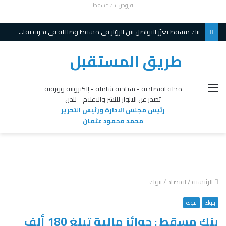
قروض بنك مسقط
بنك مسقط يعزّز التواصل بين الزوّار في مسقط وصلالة في تجربة تفاعلية مبتكرة ويواصل تقديم عروض حصريّة خلال موسم الخريف
طريق المستقبل
القائمة
مجلة اقتصادية - سياحية شاملة - إلكترونية وورقية
تصدر عن الانوار للنشر والاعلام - لندن
رئيس مجلس الادارة ورئيس التحرير
محمد محمود عثمان
الرئيسية
/
اقتصاد
/
بنوك
بنوك
بنوك
بنك مسقط : جوائز مالية تبلغ 180 ألف