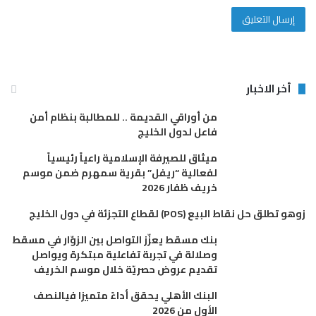
أخر الاخبار
من أوراقي القديمة .. للمطالبة بنظام أمن
فاعل لدول الخليج
ميثاق للصيرفة الإسلامية راعياً رئيسياً
لفعالية “ريفل” بقرية سمهرم ضمن موسم
خريف ظفار 2026
زوهو تطلق حل نقاط البيع (POS) لقطاع التجزئة في دول الخليج
بنك مسقط يعزّز التواصل بين الزوّار في مسقط
وصلالة في تجربة تفاعلية مبتكرة ويواصل
تقديم عروض حصريّة خلال موسم الخريف
البنك الأهلي يحقق أداءً متميزا فيالنصف
الأول من 2026