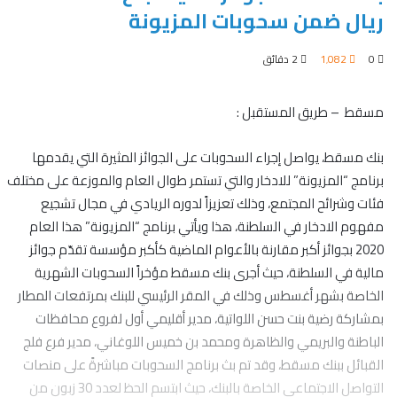
ريال ضمن سحوبات المزيونة
0
1٬082
2 دقائق
مسقط – طريق المستقبل :
بنك مسقط، يواصل إجراء السحوبات على الجوائز المثيرة التي يقدمها
برنامج “المزيونة” للادخار والتي تستمر طوال العام والموزعة على مختلف
فئات وشرائح المجتمع، وذلك تعزيزاً لدوره الريادي في مجال تشجيع
مفهوم الادخار في السلطنة، هذا ويأتي برنامج “المزيونة” هذا العام
2020 بجوائز أكبر مقارنة بالأعوام الماضية كأكبر مؤسسة تقدّم جوائز
مالية في السلطنة، حيث أجرى بنك مسقط مؤخراً السحوبات الشهرية
الخاصة بشهر أغسطس وذلك في المقر الرئيسي للبنك بمرتفعات المطار
بمشاركة رضية بنت حسن اللواتية، مدير أقليمي أول لفروع محافظات
الباطنة والبريمي والظاهرة ومحمد بن خميس اللوغاني، مدير فرع فلج
القبائل ببنك مسقط، وقد تم بث برنامج السحوبات مباشرةً على منصات
التواصل الاجتماعي الخاصة بالبنك، حيث ابتسم الحظ لعدد 30 زبون من