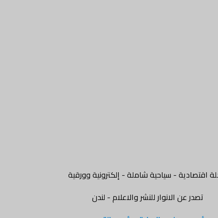
ة اقتصادية - سياحية شاملة - إلكترونية وورقية
تصدر عن الانوار للنشر والاعلام - لندن