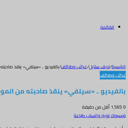
القائمة
الرئيسية
/
لايف ستايل
/
غرائب وطرائف
/
بالفيديو .. «سيلفي» ينقذ صاحبت
غرائب وطرائف
بالفيديو .. «سيلفي» ينقذ صاحبته من المو
0
1٬565
أقل من دقيقة
فيسبوك
تويتر
واتساب
طباعة