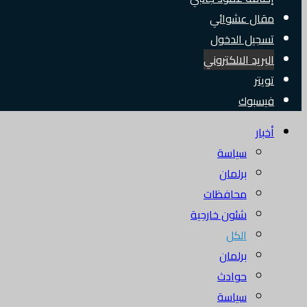
مقال عشوائي
تسجيل الدخول
البريد الالكتروني
تويتر
فيسبوك
أخبار
سياسة
برلمان
محافظات
شئون خارجية
الكل
برلمان
حوادث
سياسة