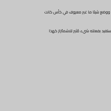
، ووضع شيئا ما غير معروف في كأس كانت
فيد بفعلته شيء مُثير للاشمئزاز كهذا