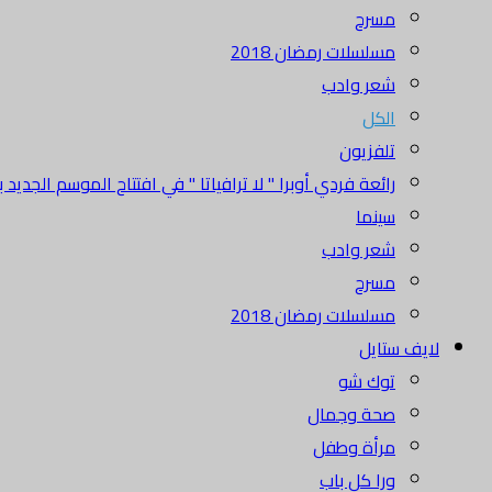
مسرح
مسلسلات رمضان 2018
شعر وادب
الكل
تلفزيون
رائعة فردي أوبرا " لا ترافياتا " في افتتاح الموسم الجديد بدا
سينما
شعر وادب
مسرح
مسلسلات رمضان 2018
لايف ستايل
توك شو
صحة وجمال
مرأة وطفل
ورا كل باب