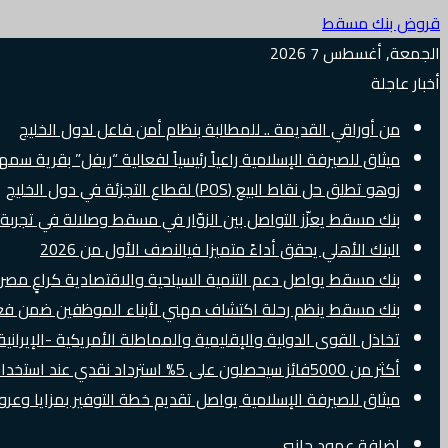
قروض بنك مسقط
الجمعة, أغسطس 7 2026
أخبار عاجلة
من أوراقي القديمة .. للمطالبة بنظام أمن فاعل لدول الخليج
ميثاق للصيرفة الإسلامية راعياً رئيسياً لفعالية “ريفل” بقرية سم
زوهو تطلق حل نقاط البيع (POS) لقطاع التجزئة في دول الخليج
بنك مسقط يعزّز التواصل بين الزوّار في مسقط وصلالة في تجرب
البنك الأهلي يحقق أداءً متميزا فيالنصف الأول من 2026
بنك مسقط يواصل دعم التنمية السياحية والاقتصادية كراعٍ مصرفي 
بنك مسقط ينظم رحلة اكتشاف مهني لأبناء الموظفين ضمن فعالية “e Banker
تخاذل القوى الدولية والإقليمية والمماطلة الأمريكية -الإيرانية 
أكثر من 5000فائز سيحصلون على 5% استرداد نقدي عند استخدام بطاقات Visa الائتمانية دوليًا
ميثاق للصيرفة الإسلامية يواصل تقديم خطة التوفير بمزايا وع
إضافة عمود جانبي