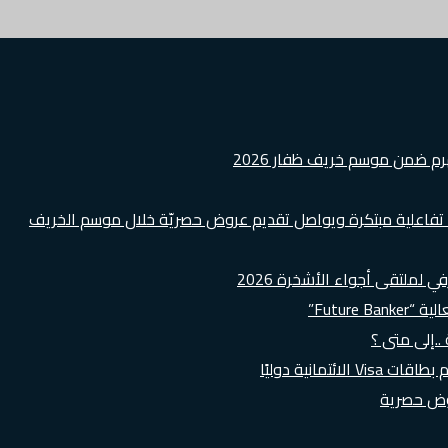
هرم ضمن موسم خريف ظفار 2026
ة تفاعلية مبتكرة ويواصل تقديم عروض حصريّة خلال موسم الخريف
لملتقى أجواء الأشخرة 2026
Futur”
..إلى متى ؟
روض حصرية