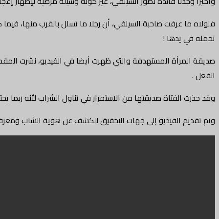
وأخيرا وجدنا فائدة لصور السيلفي، غير كونه وسيلة مرضية لإظهار إعجابن
فلولاه ما عرفت صاحبة السيلفي، أن رجلا ما تسلل بالقرب منها، في
تحمله في يدها !
صديقة المرأة المستهدفة والتي ظهرت أيضا في الفيديو، نشرت المقطع
الفعل .
وقد حذرت الفتاة صديقتها من الاستمرار في تناول الشراب لأنه ربما ي
وتم تقديم الفيديو إلى جهات التحقيق للكشف عن هوية الشاب ومعرفة