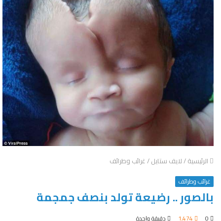
الرئيسية
/
لايف ستايل
/
غرائب وطرائف
غرائب وطرائف
بالصور .. رضيعة تولد بنصف جمجمة
0
1٬474
دقيقة واحدة