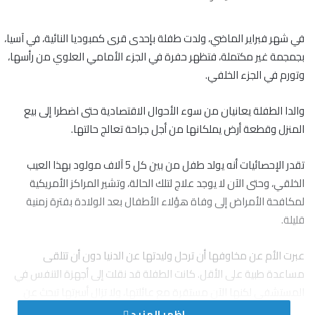
في شهر فبراير الماضي، ولدت طفلة بإحدى قرى كمبوديا النائية، في آسيا،
بجمجمة غير مكتملة، فتظهر حفرة في الجزء الأمامي العلوي من رأسها،
وتورم في الجزء الخلفي.
والدا الطفلة يعانيان من سوء الأحوال الاقتصادية حتى اضطرا إلى بيع
المنزل وقطعة أرض يملكانها من أجل جراحة تعالج حالتها.
تقدر الإحصائيات أنه يولد طفل من بين كل 5 آلاف مولود بهذا العيب
الخلقي، وحتى الآن لا يوجد علاج لتلك الحالة، وتشير المراكز الأمريكية
لمكافحة الأمراض إلى وفاة هؤلاء الأطفال بعد الولادة بفترة زمنية
قليلة.
عبرت الأم عن مخاوفها أن ترحل وليدتها عن الدنيا دون أن تتلقى
مساعدة طبية على الأقل. كانت الطفلة قد نقلت إلى أجهزة التنفس في
المستشفى لكنها الآن مستقرة مع عائلتها، ولا تزال أسرتها تبحث عن
سبل أخرى لجمع المال من أجل شفاء ابنتها، أو مساعدة أطباء أجانب.
اظهر المزيد