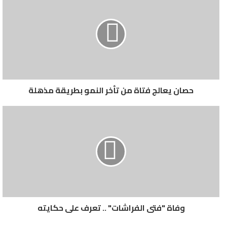
حصان يعالج فتاة من تأخر النمو بطريقة مذهلة
وفاة "فتى الفراشات" .. تعرف على حكايته