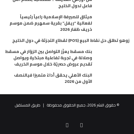
فاعل لدول الخليج
ميثاق للصيرفة الإسلامية راعياً رئيسياً
لفعالية “ريفل” بقرية سمهرم ضمن موسم
خريف ظفار 2026
زوهو تطلق حل نقاط البيع (POS) لقطاع التجزئة في دول الخليج
بنك مسقط يعزّز التواصل بين الزوّار في مسقط
وصلالة في تجربة تفاعلية مبتكرة ويواصل
تقديم عروض حصريّة خلال موسم الخريف
البنك الأهلي يحقق أداءً متميزا فيالنصف
الأول من 2026
© حقوق النشر 2026، جميع الحقوق محفوظة |
طريق المستقبل
البريد
فيسبوك
تويتر
الالكتروني