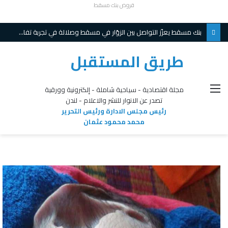
قروض بنك مسقط
بنك مسقط يعزّز التواصل بين الزوّار في مسقط وصلالة في تجربة تفاعلية مبتكرة ويواصل تقديم عروض حصريّة خلال موسم الخريف
طريق المستقبل
القائمة
مجلة اقتصادية - سياحية شاملة - إلكترونية وورقية
تصدر عن الانوار للنشر والاعلام - لندن
رئيس مجلس الادارة ورئيس التحرير
محمد محمود عثمان