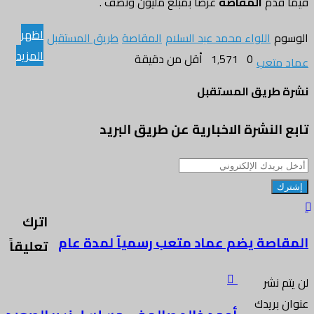
فيما قدم
المقاصة
عرضآ بمبلغ مليون ونصف .
اظهر
الوسوم
اللواء محمد عبد السلام
المقاصة
طريق المستقبل
المزيد
0
1٬571
أقل من دقيقة
عماد متعب
نشرة طريق المستقبل
تابع النشرة الاخبارية عن طريق البريد
أدخل
بريدك
الإلكتروني
اترك
المقاصة يضم عماد متعب رسميآ لمدة عام
تعليقاً
لن يتم نشر
عنوان بريدك