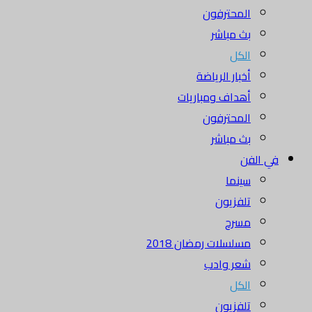
المحترفون
بث مباشر
الكل
أخبار الرياضة
أهداف ومباريات
المحترفون
بث مباشر
في الفن
سينما
تلفزيون
مسرح
مسلسلات رمضان 2018
شعر وادب
الكل
تلفزيون