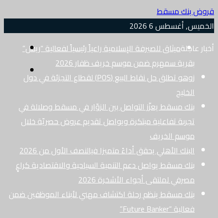
قروض بنك مسقط
الخميس, أغسطس 6 2026
بحث
أخبار عاجلة
ميثاق للصيرفة الإسلامية راعياً رئيسياً لفعالية “ريفل”
عن
بقرية سمهرم ضمن موسم خريف ظفار 2026
القائمة
زوهو تطلق حل نقاط البيع (POS) لقطاع التجزئة في دول
الخليج
بنك مسقط يعزّز التواصل بين الزوّار في مسقط وصلالة في
تجربة تفاعلية مبتكرة ويواصل تقديم عروض حصريّة خلال
موسم الخريف
البنك الأهلي يحقق أداءً متميزا فيالنصف الأول من 2026
بنك مسقط يواصل دعم التنمية السياحية والاقتصادية كراعٍ
مصرفي لملتقى أجواء الأشخرة 2026
بنك مسقط ينظم رحلة اكتشاف مهني لأبناء الموظفين ضمن
فعالية “Future Banker”