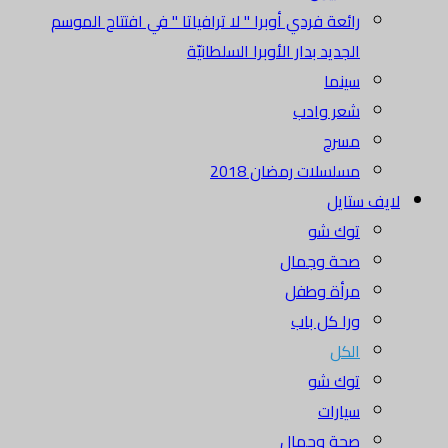
رائعة فردي أوبرا " لا ترافياتا " في افتتاح الموسم
الجديد بدار الأوبرا السلطانيّة
سينما
شعر وادب
مسرح
مسلسلات رمضان 2018
لايف ستايل
توك شو
صحة وجمال
مرأة وطفل
ورا كل باب
الكل
توك شو
سيارات
صحة وجمال