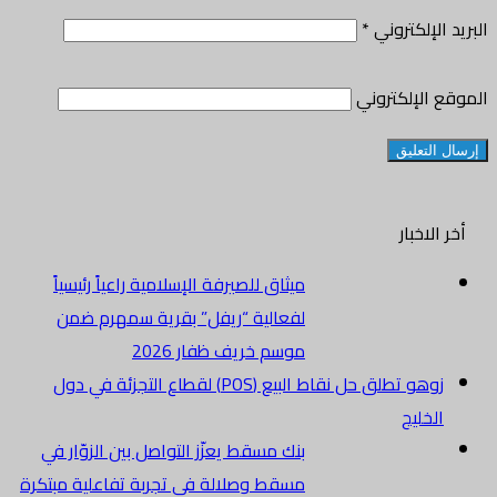
البريد الإلكتروني
*
الموقع الإلكتروني
أخر الاخبار
ميثاق للصيرفة الإسلامية راعياً رئيسياً
لفعالية “ريفل” بقرية سمهرم ضمن
موسم خريف ظفار 2026
زوهو تطلق حل نقاط البيع (POS) لقطاع التجزئة في دول
الخليج
بنك مسقط يعزّز التواصل بين الزوّار في
مسقط وصلالة في تجربة تفاعلية مبتكرة