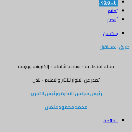
أراء ورؤى
تعليم
أسعار
بحث عن
طريق المستقبل
مجلة اقتصادية - سياحية شاملة - إلكترونية وورقية
تصدر عن الانوار للنشر والاعلام - لندن
رئيس مجلس الادارة ورئيس التحرير
محمد محمود عثمان
القائمة