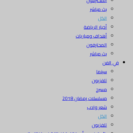
المحترفون
بث مباشر
الكل
أخبار الرياضة
أهداف ومباريات
المحترفون
بث مباشر
في الفن
سينما
تلفزيون
مسرح
مسلسلات رمضان 2018
شعر وادب
الكل
تلفزيون