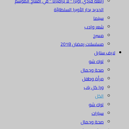
رائعة فردي أوبرا " لا ترافياتا " في افتتاح الموسم
الجديد بدار الأوبرا السلطانيّة
سينما
شعر وادب
مسرح
مسلسلات رمضان 2018
لايف ستايل
توك شو
صحة وجمال
مرأة وطفل
ورا كل باب
الكل
توك شو
سيارات
صحة وجمال