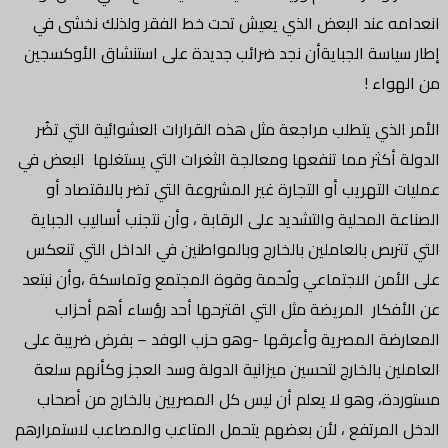
انعدامه عند البعض الذي يعيش تحت خط الفقر ولذلك نخشى في
إطار سياسة الجبايةأن نجد ضرائب جديدة على استنشاق الأوكسجين
من الهواء !
الأمر الذي يتطلب مراجعة مثل هذه القرارات العشوائية التي تضُر
الدولة أكثر مما تنفعها ومعالجة الثغرات التي يستغلها البعض في
عمليات التهريب أو التجارة غير المشروعة التي تضر بالاقتصاد أو
الصناعة المحلية والتشديد على الرقابة ، وأن نتجنب أساليب الجباية
التي تتربص بالعاملين بالخارج وبالمواطنين في الداخل التي تنعكس
على الأمن الاجتماعي ولُحمة وقوة المجتمع وتماسكة ،وأن نبتعد
عن الأفكار المريضة مثل التي اقترحها أحد رؤساء أهم أحزاب
المعارضة المصرية وأعرقها -وهو حزب الوفد – بفرض ضريبة على
العاملين بالخارج لتحسين ميزانية الدولة وسد العجز وكأنهم سلعة
مستوردة، وهو لا يعلم أن ليس كل المصريين بالخارج من أصحاب
الدخل المرتفع ، لأن بعضهم يتحمل المتاعب والمصاعب لاستمرارهم