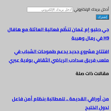
أدخل بريدك الإلكتروني
جي دبليو إم عُمان تنظّم فعالية العائلة مع هافال
H9 في رمال وهيبة
افتتاح مشروع جديد يدعم طموحات الشباب في
ملعب فريق سدادب الرياضي الثقافي بولاية عبري
مقالات ذات صلة
من أوراقي القديمة .. للمطالبة بنظام أمن فاعل
لدول الخليج