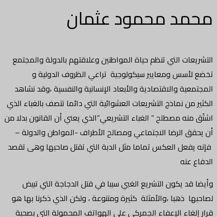
محمد محمود عثمان
التشريعات التي تنظم حياة المواطنين وعلاقتهم بالدولة والمجتمع
تخضع لأسس ومعايير سيكولوجية تراعي الظروف الدولية و
المجتمعية والاقتصادية والأبعاد الإنسانية والنفسية ،وقد نشاهد
الكثير من نماذج التشريعات العشوائية التي دائما تتصف بالغباء الذي
اشتُق منه مصطلح ” الغباء التشريعي”الذي يعني أن القانون بدلا من
أن يحقق الرضا الاجتماعي ومصالح الأطراف -المواطن والدولة –
فإنه يفعل العكس تماما مثل الدبة التي تقتل صاحبها وهى تقصد
الدفاع عنه
وأيضا قد يكون التشريع الغبي سببا في قتل الدجاجة التي تبيض
لصاحبها ذهبا ،والأمثلة كثيرة ومتنوعة ، ولكن الذي ذكرنا بها هو
قرار إلغاء الإعفاء الجمركي على الهواتف المحمولة التي بصحبة