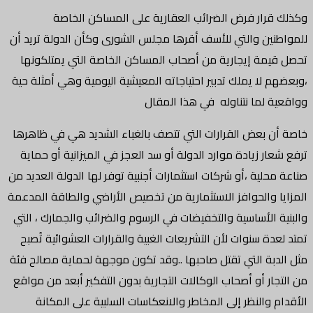
وكذلك قرار فرض الضرائب العقارية على المساكن الخاصة
للمواطنين والتي للأسف أقرها مجلس الشورى وكأن الدولة تريد أن
تحصل قيمة إيجارية من أصحاب المساكن الخاصة التي يمتلكونها
،وبعضهم لا يملك تدبير احتياجاته المعيشية اليومية وهي أمثلة حية
وواقعية لما نتناوله في هذا المقال
خاصة أن بعض القرارات التي تتصف بالغباء الشديد هي في ظاهرها
ترفع شعار زيادة موارد الدولة أو سد العجز في الميزانية أو حماية
صناعة محلية ،أو شركات استثمارات أجنبية توفر لها الدولة العديد من
المزايا والحوافز الاستثمارية من تخصيص الأراضي والطاقة المدعمة
والبنية الأساسية والتخفيضات في الرسوم والضرائب والجمارك ، التي
تمتد لعدة سنوات لأن التشريعات الغبية والقرارات العشوائية تُصبح
مثل الدبة التي تقتل صاحبها ..وقد تكون موجهة لحماية مصالح فئة
من التجار أو أصحاب الوكالات التجارية بدون التفكير أبعد من مواقع
الأقدام والنظر إلى المخاطر والانعكاسات السلبية على المكانة