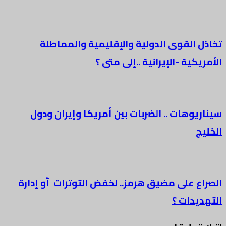
تخاذل القوى الدولية والإقليمية والمماطلة
الأمريكية -الإيرانية ..إلى متى ؟
سيناريوهات .. الضربات بين أمريكا وإيران ودول
الخليج
الصراع على مضيق هرمز.. لخفض التوترات أو إدارة
التهديدات ؟