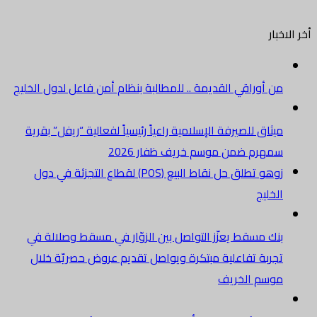
أخر الاخبار
من أوراقي القديمة .. للمطالبة بنظام أمن فاعل لدول الخليج
ميثاق للصيرفة الإسلامية راعياً رئيسياً لفعالية “ريفل” بقرية
سمهرم ضمن موسم خريف ظفار 2026
زوهو تطلق حل نقاط البيع (POS) لقطاع التجزئة في دول
الخليج
بنك مسقط يعزّز التواصل بين الزوّار في مسقط وصلالة في
تجربة تفاعلية مبتكرة ويواصل تقديم عروض حصريّة خلال
موسم الخريف