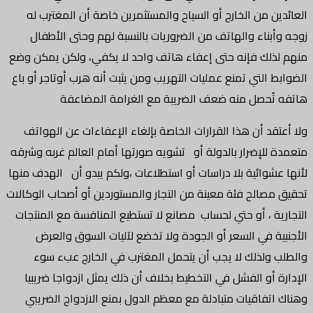
العائدين من الخارج أو السياح والمستثمرين خاصة أن المغترب له
زوجه وأبناء والهاتف من الضروريات بالنسبة لهم وحتى الأطفال
منهم لذلك فإنه حتى إعفاء هاتف واحد لا يكفي، ولكن يمكن وضع
الضوابط التي تمنع عمليات التهريب ومن يثبت أنه هرب أوتاجر أو باع
هاتفه تُحصل منه ضعف الضريبة مع الغرامة المضاعفة
ولا أعتقد أن هذا القرارات الخاصة بإلغاء الإعفاءات عن الهواتف
متعمدة للإضرار بالدولة أو تشويه صورتها أمام العالم غربه وشرقه
لأنها عشوائية بلا دراسات أو استطلاعات ،ولكم يبدو أن الهدف منها
تحقيق مصالح فئة معينة من التجار والمستوردين أو أصحاب الوكالات
التجارية ، أو حتي لحساب مصانع لا تستطيع المنافسة مع المنتجات
الأجنبية في السعر أو الجودة ولا تخضع لآليات السوق والعرض
والطلب ولذلك لا يجب أن يتحمل المغترب في الخارج عبء سوء
الإدارة أو الفشل في التخطيط بخلاف أن ذلك يمثل ازدواجا ضريبيا
وهناك اتفاقيات متبادلة مع معظم الدول بمنع الازدواج الضريبي