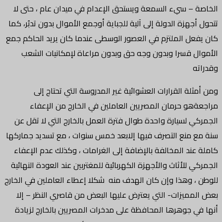
الخاصة – سيء السمعة ويستحق الإعدام في ميدان عام ، حتى لا
تتحول أجهزة الدولة إلى آلية للجباية أوجمع الأموال بدون تدبُر، كما
كان يفعل الملتزم في العصور الوسطى عندما كان يريد الحاكم جمع
الأموال قسرا وبدون وجه حق وبدون مراعاة لإمكانيات الشعب
وقدراته
ومن أمثلة القرارات العشوائية غير المدروسة التي تحتاج إلى
مراجعةهو حرمان المصريين العاملين في الخارج من الإعفاء
الجمركي لسيارة واحدة طوال فترة العمل بالخارج التي لا تقل عن
سنة مع منع التصرف فيها إلابعد خمس سنوات ، مع تسديد جماركها
كاملة عند المخالفة بالإضافة إلى الغرامات ، وكذلك عدم الإعفاء
الجمركي للأثاث والأجهزة الكهربائية للمغتربين عند العودة النهائية
للوطن ، وهذا وإن كان الهدف منه شكلا إعطاء العاملين في الخارج
بعض المميزات- التي يعترض عليها البعض من قاصري النظر – إلا
أنها في جوهرها المحافظة على مدخرات المصريين بالخارج لزيادة