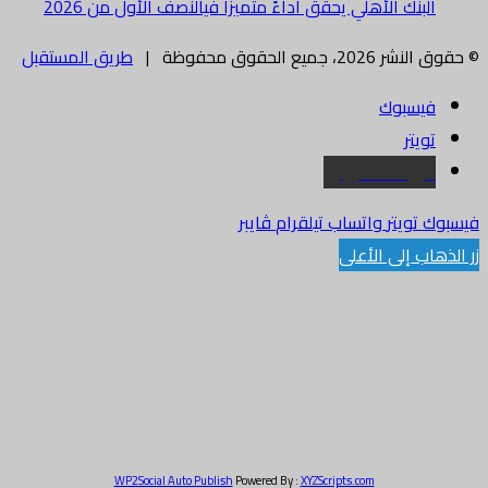
البنك الأهلي يحقق أداءً متميزا فيالنصف الأول من 2026
© حقوق النشر 2026، جميع الحقوق محفوظة |
طريق المستقبل
فيسبوك
تويتر
البريد الالكتروني
فيسبوك
تويتر
واتساب
تيلقرام
ڤايبر
زر الذهاب إلى الأعلى
WP2Social Auto Publish
Powered By :
XYZScripts.com