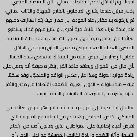
تحويلاتهم للداخل لدعم الاقتصاد المحلي ، لأن الاقتصاد المصري
يخسر مرتين عندما يشتري العاملون بالخارج الأجهزة والأثاث المنزلي،
ثم يتركونه بلا مقابل عند العودة إلى مصر حيث يتم استنزاف دخلهم
عند إعادة شراء هذا الأثاث مرة أخرى ، والكثير منهم قد لا يستطيع
شرائها من الداخل مرة أخرى لضيق ذات اليد ، ويفقد بذلك الاقتصاد
المصري العملة الصعبة مرتين مرة في الخارج ومرة في الداخل
مقابل الإصرار على فرض نسبة من الجمارك لا تعوض هذه الخسائر
بأي حال من الأحوال ويعتقد متخذ القرار بنظر ة ضيقة أنه يعمل على
زيادة موارد الدولة وهذا على عكس الواقع والمنطق، وقد سبقتنا
فيه – منذ سنوات – الدول العربية الأضعف اقتصادا من مصر والأقل
قدرة وخبرة في التشريعات القانونية والحياة النيابية
وبالمثل إذا تطرقنا إلى قرار غريب وعجيب آخر وهو فرض ضرائب على
المسكن الخاص للمواطن وهو نوع من الجباية غير القانونية التي
تفرض أعباء إضافية على المواطنين الذين يعانون أصلا من ارتفاع
الأسعار وآثار التضخم وزيادة تكاليف المعيشة مع تدني الدخل أو