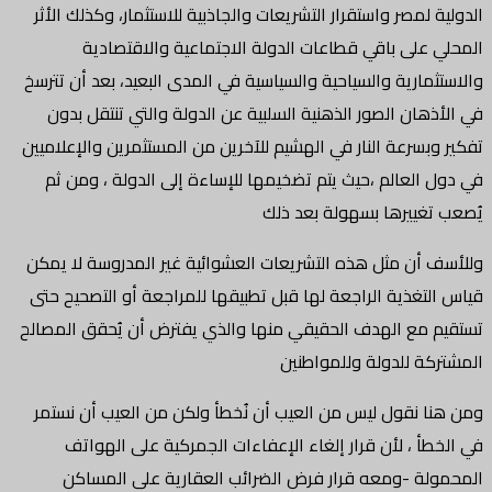
الدولية لمصر واستقرار التشريعات والجاذبية للاستثمار، وكذلك الأثر
المحلي على باقي قطاعات الدولة الاجتماعية والاقتصادية
والاستثمارية والسياحية والسياسية في المدى البعيد، بعد أن تترسخ
في الأذهان الصور الذهنية السلبية عن الدولة والتي تنتقل بدون
تفكير وبسرعة النار في الهشيم للآخرين من المستثمرين والإعلاميين
في دول العالم ،حيث يتم تضخيمها للإساءة إلى الدولة ، ومن ثم
يُصعب تغييرها بسهولة بعد ذلك
وللأسف أن مثل هذه التشريعات العشوائية غير المدروسة لا يمكن
قياس التغذية الراجعة لها قبل تطبيقها للمراجعة أو التصحيح حتى
تستقيم مع الهدف الحقيقي منها والذي يفترض أن يُحقق المصالح
المشتركة للدولة وللمواطنين
ومن هنا نقول ليس من العيب أن نُخطأ ولكن من العيب أن نستمر
في الخطأ ، لأن قرار إلغاء الإعفاءات الجمركية على الهواتف
المحمولة -ومعه قرار فرض الضرائب العقارية على المساكن