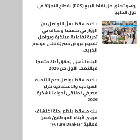
زوهو تطلق حل نقاط البيع (POS) لقطاع التجزئة في
دول الخليج
بنك مسقط يعزّز التواصل بين
الزوّار في مسقط وصلالة في
تجربة تفاعلية مبتكرة ويواصل
تقديم عروض حصريّة خلال موسم
الخريف
البنك الأهلي يحقق أداءً متميزا
فيالنصف الأول من 2026
بنك مسقط يواصل دعم التنمية
السياحية والاقتصادية كراعٍ
مصرفي لملتقى أجواء الأشخرة
2026
بنك مسقط ينظم رحلة اكتشاف
مهني لأبناء الموظفين ضمن
فعالية “Future Banker”