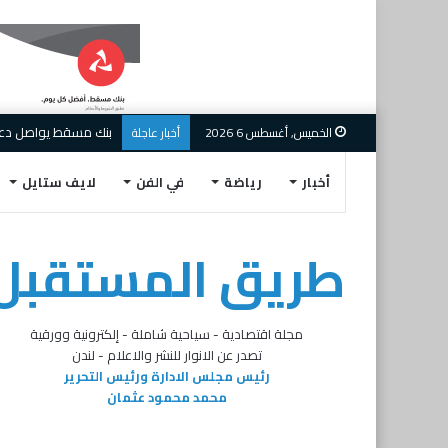
بنك مسقط يواصل دعم ال
الخميس, أغسطس 6 2026
أخبار عاجلة
أخبار
رياضة
في الفن
لايف ستايل
طريق المستقبل
مجلة اقتصادية - سياحية شاملة - إلكترونية وورقية
تصدر عن الانوار للنشر والاعلام - لندن
رئيس مجلس الادارة ورئيس التحرير
محمد محمود عثمان