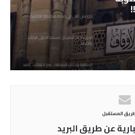
!
كورنيش النيل في قبضة محافظة القاهرة
الدورة الـ28 لمعرض مسقط الدولي للكتاب ..
والحصاد
الإشادة بإنجازات السلطنة .. مع احتفالات العيد
الوطني الـ 52
مليون ونصف مواطن مصرى يتخلصون من
كابوس فيروس سي
طريق المستقبل
آلاف من المتضررين من مترو العتبة
بارية عن طريق البريد