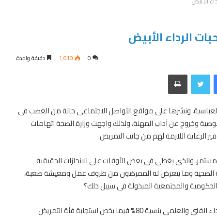
اء الأبيض
مليون ونصف مواطن مصرى يتخلصون من
بات الرداء الأبيض
كابوس فيروس سي
0
1٬610
دقيقة واحدة
آلاف من المتضررين من مترو العتبة
فيسبوك
تويتر
طباعة
الأوقاف.. ممتلكات مسلوبة ومحاولات جادة
عباسية، ونشرها على مواقع التواصل الاجتماعى حالة من الغضب فى
للتقنين!!
لخصوصية وخروج عن آداب المهنة، ولذلك واجهت وزارة الصحة اتهامات
 الرعاية اللازمة لهم من جانب التمريض.
حذف 2 مليون مستفيد من بطاقة التموين
ستمر، والذى يغطى فى بعض الأوقات على الانجازات الحقيقية
مة الصحية وما يتعرض له الممرضون من ظروف عمل ومعيشة صعبة،
كورنيش النيل في قبضة محافظة القاهرة
لحكومية والمجتمعية المبذولة فى سبيل ذلك؟
دكتورة كوثر محمود، نقيب التمريض أن مدى رضاها عن الأداء الفنى والعلمى بنسبة 80% فيما يخص استجابة فئة التمريض
الدورة الـ28 لمعرض مسقط الدولي للكتاب ..