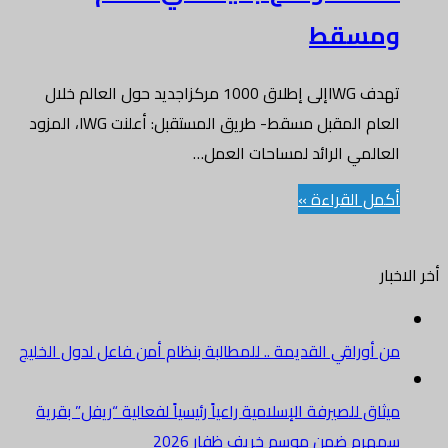
ومسقط
تهدف IWGإلى إطلاق 1000 مركزاجديد حول العالم خلال
العام المقبل مسقط- طريق المستقبل: أعلنت IWG، المزود
العالمي الرائد لمساحات العمل…
أكمل القراءة »
أخر الاخبار
من أوراقي القديمة .. للمطالبة بنظام أمن فاعل لدول الخليج
ميثاق للصيرفة الإسلامية راعياً رئيسياً لفعالية “ريفل” بقرية
سمهرم ضمن موسم خريف ظفار 2026