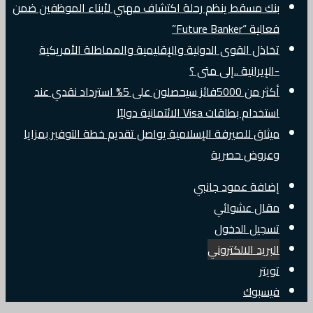
بنك مسقط ينظم رحلة اكتشاف مهني لأبناء الموظفين ضمن
فعالية “Future Banker”
تخاذل القوى الدولية والإقليمية والمماطلة الأمريكية
-الإيرانية ..إلى متى ؟
أكثر من 5000فائز سيحصلون على 5% استرداد نقدي عند
استخدام بطاقات Visa الائتمانية دوليًا
ميثاق للصيرفة الإسلامية يواصل تقديم خطة التوفير بمزايا
وعروض حصرية
إضافة عمود جانبي
مقال عشوائي
تسجيل الدخول
البريد الالكتروني
تويتر
فيسبوك