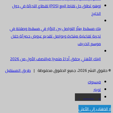
زوهو تطلق حل نقاط البيع (POS) لقطاع التجزئة في دول
الخليج
بنك مسقط يعزّز التواصل بين الزوّار في مسقط وصلالة في
تجربة تفاعلية مبتكرة ويواصل تقديم عروض حصريّة خلال
موسم الخريف
البنك الأهلي يحقق أداءً متميزا فيالنصف الأول من 2026
© حقوق النشر 2026، جميع الحقوق محفوظة |
طريق المستقبل
فيسبوك
تويتر
البريد الالكتروني
زر الذهاب إلى الأعلى