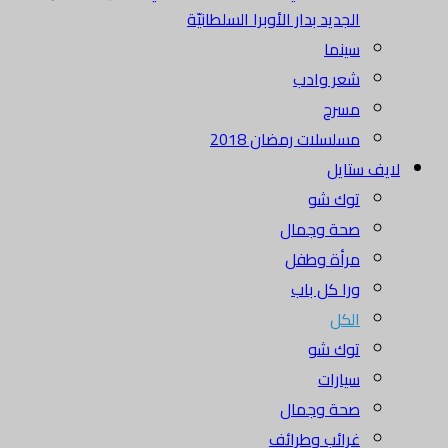
الجديد بدار الأوبرا السلطانيّة
سينما
شعر وادب
مسرح
مسلسلات رمضان 2018
لايف ستايل
توك شو
صحة وجمال
مرأة وطفل
ورا كل باب
الكل
توك شو
سيارات
صحة وجمال
غرائب وطرائف