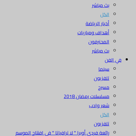
بث مباشر
الكل
أخبار الرياضة
أهداف ومباريات
المحترفون
بث مباشر
في الفن
سينما
تلفزيون
مسرح
مسلسلات رمضان 2018
شعر وادب
الكل
تلفزيون
رائعة فردي أوبرا " لا ترافياتا " في افتتاح الموسم