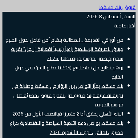
قروض بنك مسقط
السبت, أغسطس 8 2026
أخبار عاجلة
من أوراقي القديمة .. للمطالبة بنظام أمن فاعل لدول الخليج
ميثاق للصيرفة الإسلامية راعياً رئيسياً لفعالية “ريفل” بقرية
سمهرم ضمن موسم خريف ظفار 2026
زوهو تطلق حل نقاط البيع (POS) لقطاع التجزئة في دول
الخليج
بنك مسقط يعزّز التواصل بين الزوّار في مسقط وصلالة في
تجربة تفاعلية مبتكرة ويواصل تقديم عروض حصريّة خلال
موسم الخريف
البنك الأهلي يحقق أداءً متميزا فيالنصف الأول من 2026
بنك مسقط يواصل دعم التنمية السياحية والاقتصادية كراعٍ
مصرفي لملتقى أجواء الأشخرة 2026