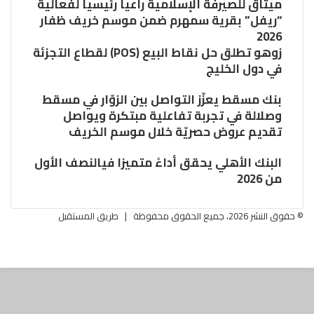
ميثاق للصيرفة الإسلامية راعياً رئيسياً لفعالية
“ريفل” بقرية سمهرم ضمن موسم خريف ظفار
2026
زوهو تطلق حل نقاط البيع (POS) لقطاع التجزئة
في دول الخليج
بنك مسقط يعزّز التواصل بين الزوّار في مسقط
وصلالة في تجربة تفاعلية مبتكرة ويواصل
تقديم عروض حصريّة خلال موسم الخريف
البنك الأهلي يحقق أداءً متميزا فيالنصف الأول
من 2026
© حقوق النشر 2026، جميع الحقوق محفوظة |
طريق المستقبل
فيسبوك
تويتر
زر
البريد
الذهاب
الالكتروني
إلى
الأعلى