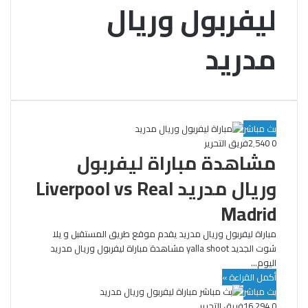
ليفربول وريال
مدريد
بث مباشر
0
2٬540
فريق التحرير
مشاهدة مباراة ليفربول
وريال مدريد Liverpool vs Real
Madrid
مباراة ليفربول وريال مدريد يقدم موقع طريق المستقبل و يلا
شوت الجديد yalla shoot مشاهدة مباراة ليفربول وريال مدريد
اليوم…
أكمل القراءة »
بث مباشر
0
16٬294
فريق التحرير