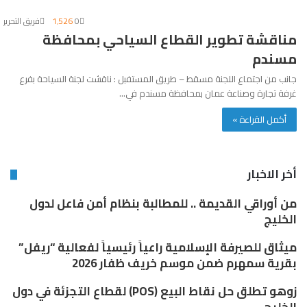
0
1٬526
فريق التحرير
مناقشة تطوير القطاع السياحي بمحافظة
مسندم
جانب من اجتماع اللجنة مسقط – طريق المستفبل : ناقشت لجنة السياحة بفرع
غرفة تجارة وصناعة عمان بمحافظة مسندم في…
أكمل القراءة »
أخر الاخبار
من أوراقي القديمة .. للمطالبة بنظام أمن فاعل لدول
الخليج
ميثاق للصيرفة الإسلامية راعياً رئيسياً لفعالية “ريفل”
بقرية سمهرم ضمن موسم خريف ظفار 2026
زوهو تطلق حل نقاط البيع (POS) لقطاع التجزئة في دول