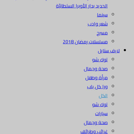
الجديد بدار الأوبرا السلطانيّة
سينما
شعر وادب
مسرح
مسلسلات رمضان 2018
لايف ستايل
توك شو
صحة وجمال
مرأة وطفل
ورا كل باب
الكل
توك شو
سيارات
صحة وجمال
غرائب وطرائف