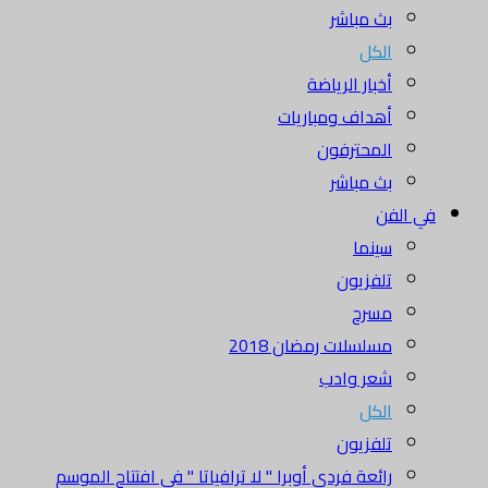
بث مباشر
الكل
أخبار الرياضة
أهداف ومباريات
المحترفون
بث مباشر
في الفن
سينما
تلفزيون
مسرح
مسلسلات رمضان 2018
شعر وادب
الكل
تلفزيون
رائعة فردي أوبرا " لا ترافياتا " في افتتاح الموسم