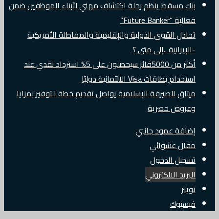
بنك مسقط ينظم رحلة اكتشاف مهني لأبناء الموظفين ضمن
فعالية “Future Banker”
تخاذل القوى الدولية والإقليمية والمماطلة الأمريكية
-الإيرانية ..إلى متى ؟
أكثر من 5000فائز سيحصلون على 5% استرداد نقدي عند
استخدام بطاقات Visa الائتمانية دوليًا
ميثاق للصيرفة الإسلامية يواصل تقديم خطة التوفير بمزايا
وعروض حصرية
إضافة عمود جانبي
مقال عشوائي
تسجيل الدخول
البريد الالكتروني
تويتر
فيسبوك