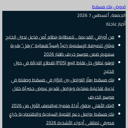
قروض بنك مسقط
الجمعة, أغسطس 7 2026
أخبار عاجلة
من أوراقي القديمة .. للمطالبة بنظام أمن فاعل لدول الخليج
ميثاق للصيرفة الإسلامية راعياً رئيسياً لفعالية “ريفل” بقرية
سمهرم ضمن موسم خريف ظفار 2026
زوهو تطلق حل نقاط البيع (POS) لقطاع التجزئة في دول
الخليج
بنك مسقط يعزّز التواصل بين الزوّار في مسقط وصلالة في
تجربة تفاعلية مبتكرة ويواصل تقديم عروض حصريّة خلال
موسم الخريف
البنك الأهلي يحقق أداءً متميزا فيالنصف الأول من 2026
بنك مسقط يواصل دعم التنمية السياحية والاقتصادية كراعٍ
مصرفي لملتقى أجواء الأشخرة 2026