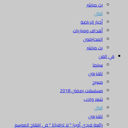
بث مباشر
الكل
أخبار الرياضة
أهداف ومباريات
المحترفون
بث مباشر
في الفن
سينما
تلفزيون
مسرح
مسلسلات رمضان 2018
شعر وادب
الكل
تلفزيون
رائعة فردي أوبرا " لا ترافياتا " في افتتاح الموسم