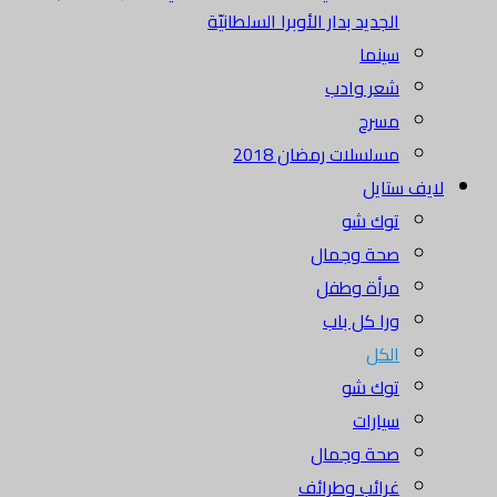
الجديد بدار الأوبرا السلطانيّة
سينما
شعر وادب
مسرح
مسلسلات رمضان 2018
لايف ستايل
توك شو
صحة وجمال
مرأة وطفل
ورا كل باب
الكل
توك شو
سيارات
صحة وجمال
غرائب وطرائف