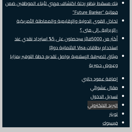
بنك مسقط ينظم رحلة اكتشاف مهني لأبناء الموظفين ضمن
فعالية “Future Banker”
تخاذل القوى الدولية والإقليمية والمماطلة الأمريكية
-الإيرانية ..إلى متى ؟
أكثر من 5000فائز سيحصلون على 5% استرداد نقدي عند
استخدام بطاقات Visa الائتمانية دوليًا
ميثاق للصيرفة الإسلامية يواصل تقديم خطة التوفير بمزايا
وعروض حصرية
إضافة عمود جانبي
مقال عشوائي
تسجيل الدخول
البريد الالكتروني
تويتر
فيسبوك