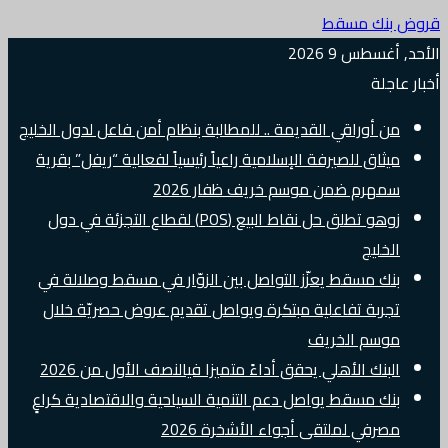
قروض بنك مسقط
الأحد, أغسطس 9 2026
أخبار عاجلة
من أوراقي القديمة .. للمطالبة بنظام أمن فاعل لدول الخليج
ميثاق للصيرفة الإسلامية راعياً رئيسياً لفعالية “ريفل” بقرية
سمهرم ضمن موسم خريف ظفار 2026
زوهو تطلق حل نقاط البيع (POS) لقطاع التجزئة في دول
الخليج
بنك مسقط يعزّز التواصل بين الزوّار في مسقط وصلالة في
تجربة تفاعلية مبتكرة ويواصل تقديم عروض حصريّة خلال
موسم الخريف
البنك الأهلي يحقق أداءً متميزا فيالنصف الأول من 2026
بنك مسقط يواصل دعم التنمية السياحية والاقتصادية كراعٍ
مصرفي لملتقى أجواء الأشخرة 2026