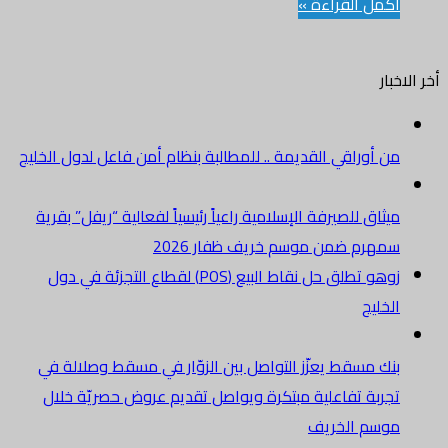
أكمل القراءة »
أخر الاخبار
من أوراقي القديمة .. للمطالبة بنظام أمن فاعل لدول الخليج
ميثاق للصيرفة الإسلامية راعياً رئيسياً لفعالية “ريفل” بقرية
سمهرم ضمن موسم خريف ظفار 2026
زوهو تطلق حل نقاط البيع (POS) لقطاع التجزئة في دول
الخليج
بنك مسقط يعزّز التواصل بين الزوّار في مسقط وصلالة في
تجربة تفاعلية مبتكرة ويواصل تقديم عروض حصريّة خلال
موسم الخريف