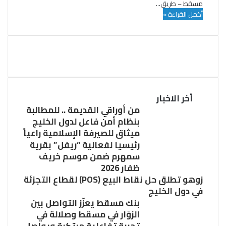
مسقط – طريق…
أكمل القراءة »
أخر الاخبار
من أوراقي القديمة .. للمطالبة
بنظام أمن فاعل لدول الخليج
ميثاق للصيرفة الإسلامية راعياً
رئيسياً لفعالية “ريفل” بقرية
سمهرم ضمن موسم خريف
ظفار 2026
زوهو تطلق حل نقاط البيع (POS) لقطاع التجزئة
في دول الخليج
بنك مسقط يعزّز التواصل بين
الزوّار في مسقط وصلالة في