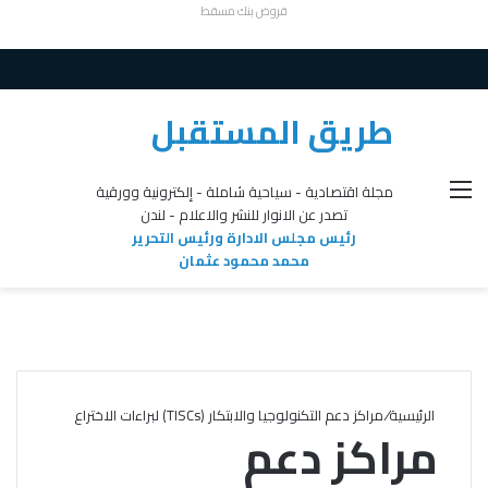
قروض بنك مسقط
طريق المستقبل
القائمة
مجلة اقتصادية - سياحية شاملة - إلكترونية وورقية
تصدر عن الانوار للنشر والاعلام - لندن
رئيس مجلس الادارة ورئيس التحرير
محمد محمود عثمان
الرئيسية
/
مراكز دعم التكنولوجيا والابتكار (TISCs) لبراءات الاختراع
مراكز دعم