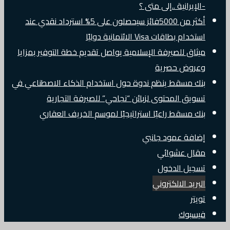
-الإيرانية ..إلى متى ؟
أكثر من 5000فائز سيحصلون على 5% استرداد نقدي عند
استخدام بطاقات Visa الائتمانية دوليًا
ميثاق للصيرفة الإسلامية يواصل تقديم خطة التوفير بمزايا
وعروض حصرية
بنك مسقط ينظم ندوة حول استخدام الذكاء الاصطناعي في
تسويق المحتوى لزبائن “نجاحي” للصيرفة التجارية
بنك مسقط راعيًا استراتيجيًا لموسم الخريف العقاري
إضافة عمود جانبي
مقال عشوائي
تسجيل الدخول
البريد الالكتروني
تويتر
فيسبوك