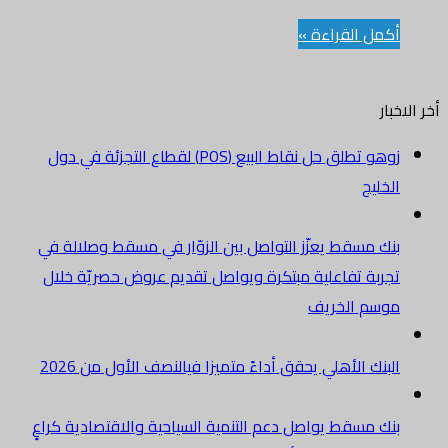
أكمل القراءة »
أخر الاخبار
زوهو تطلق حل نقاط البيع (POS) لقطاع التجزئة في دول
الخليج
بنك مسقط يعزّز التواصل بين الزوّار في مسقط وصلالة في
تجربة تفاعلية مبتكرة ويواصل تقديم عروض حصريّة خلال
موسم الخريف
البنك الأهلي يحقق أداءً متميزا فيالنصف الأول من 2026
بنك مسقط يواصل دعم التنمية السياحية والاقتصادية كراعٍ