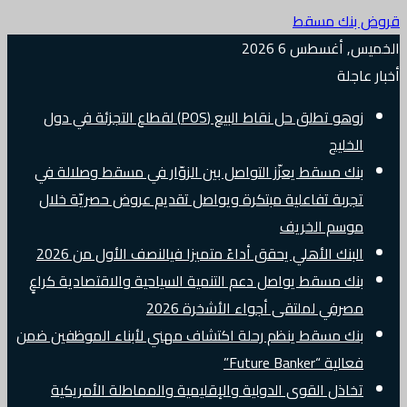
قروض بنك مسقط
الخميس, أغسطس 6 2026
أخبار عاجلة
زوهو تطلق حل نقاط البيع (POS) لقطاع التجزئة في دول
الخليج
بنك مسقط يعزّز التواصل بين الزوّار في مسقط وصلالة في
تجربة تفاعلية مبتكرة ويواصل تقديم عروض حصريّة خلال
موسم الخريف
البنك الأهلي يحقق أداءً متميزا فيالنصف الأول من 2026
بنك مسقط يواصل دعم التنمية السياحية والاقتصادية كراعٍ
مصرفي لملتقى أجواء الأشخرة 2026
بنك مسقط ينظم رحلة اكتشاف مهني لأبناء الموظفين ضمن
فعالية “Future Banker”
تخاذل القوى الدولية والإقليمية والمماطلة الأمريكية