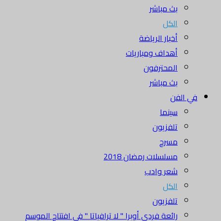
بث مباشر
الكل
أخبار الرياضة
أهداف ومباريات
المحترفون
بث مباشر
في الفن
سينما
تلفزيون
مسرح
مسلسلات رمضان 2018
شعر وادب
الكل
تلفزيون
رائعة فردي أوبرا " لا ترافياتا " في افتتاح الموسم