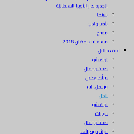
الجديد بدار الأوبرا السلطانيّة
سينما
شعر وادب
مسرح
مسلسلات رمضان 2018
لايف ستايل
توك شو
صحة وجمال
مرأة وطفل
ورا كل باب
الكل
توك شو
سيارات
صحة وجمال
غرائب وطرائف