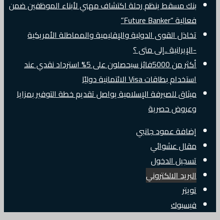
بنك مسقط ينظم رحلة اكتشاف مهني لأبناء الموظفين ضمن
فعالية “Future Banker”
تخاذل القوى الدولية والإقليمية والمماطلة الأمريكية
-الإيرانية ..إلى متى ؟
أكثر من 5000فائز سيحصلون على 5% استرداد نقدي عند
استخدام بطاقات Visa الائتمانية دوليًا
ميثاق للصيرفة الإسلامية يواصل تقديم خطة التوفير بمزايا
وعروض حصرية
إضافة عمود جانبي
مقال عشوائي
تسجيل الدخول
البريد الالكتروني
تويتر
فيسبوك