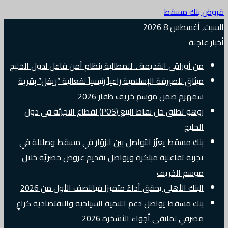
قروض بنك مسقط
السبت, أغسطس 8 2026
أخبار عاجلة
من أوراقي القديمة .. للمطالبة بنظام أمن فاعل لدول الخليج
ميثاق للصيرفة الإسلامية راعياً رئيسياً لفعالية “ريفل” بقرية
سمهرم ضمن موسم خريف ظفار 2026
زوهو تطلق حل نقاط البيع (POS) لقطاع التجزئة في دول
الخليج
بنك مسقط يعزّز التواصل بين الزوّار في مسقط وصلالة في
تجربة تفاعلية مبتكرة ويواصل تقديم عروض حصريّة خلال
موسم الخريف
البنك الأهلي يحقق أداءً متميزا فيالنصف الأول من 2026
بنك مسقط يواصل دعم التنمية السياحية والاقتصادية كراعٍ
مصرفي لملتقى أجواء الأشخرة 2026