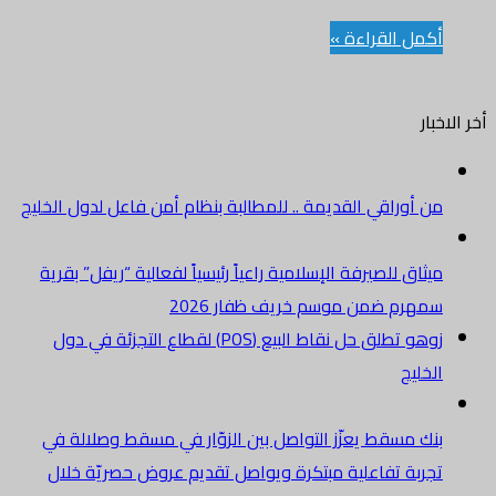
أكمل القراءة »
أخر الاخبار
من أوراقي القديمة .. للمطالبة بنظام أمن فاعل لدول الخليج
ميثاق للصيرفة الإسلامية راعياً رئيسياً لفعالية “ريفل” بقرية
سمهرم ضمن موسم خريف ظفار 2026
زوهو تطلق حل نقاط البيع (POS) لقطاع التجزئة في دول
الخليج
بنك مسقط يعزّز التواصل بين الزوّار في مسقط وصلالة في
تجربة تفاعلية مبتكرة ويواصل تقديم عروض حصريّة خلال