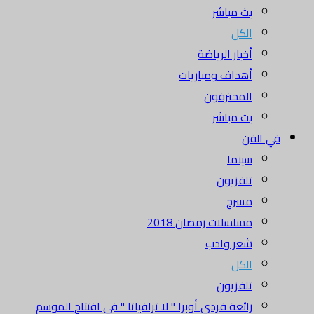
بث مباشر
الكل
أخبار الرياضة
أهداف ومباريات
المحترفون
بث مباشر
في الفن
سينما
تلفزيون
مسرح
مسلسلات رمضان 2018
شعر وادب
الكل
تلفزيون
رائعة فردي أوبرا " لا ترافياتا " في افتتاح الموسم