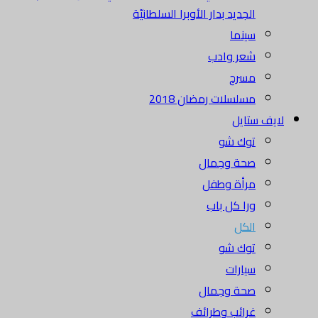
الجديد بدار الأوبرا السلطانيّة
سينما
شعر وادب
مسرح
مسلسلات رمضان 2018
لايف ستايل
توك شو
صحة وجمال
مرأة وطفل
ورا كل باب
الكل
توك شو
سيارات
صحة وجمال
غرائب وطرائف