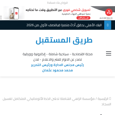
قروض بنك مسقط
البنك الأهلي يحقق أداءً متميزا فيالنصف الأول من 2026
طريق المستقبل
القائمة
مجلة اقتصادية - سياحية شاملة - إلكترونية وورقية
تصدر عن الانوار للنشر والاعلام - لندن
رئيس مجلس الادارة ورئيس التحرير
محمد محمود عثمان
الرئيسية
/
مؤسسة الزاهي الشاملة تدشن الخط الأتوماتيكي المتكامل لغسيل
السجاد