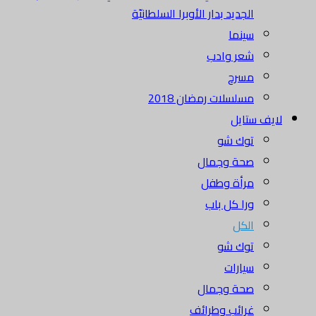
الجديد بدار الأوبرا السلطانيّة
سينما
شعر وادب
مسرح
مسلسلات رمضان 2018
لايف ستايل
توك شو
صحة وجمال
مرأة وطفل
ورا كل باب
الكل
توك شو
سيارات
صحة وجمال
غرائب وطرائف