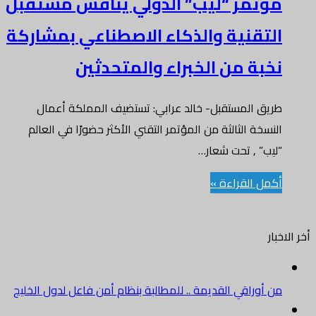
مؤتمر “ليب” الدولي يناقش مستقبل
التقنية والذكاء الاصطناعي بمشاركة
نخبة من الخبراء والمتحدثين
طريق المستقبل- خالد عرابي: تستضيف المملكة أعمال
النسخة الثالثة من المؤتمر التقني الأكثر حضورًا في العالم
“ليب” , تحت شعار…
أكمل القراءة »
أخر الاخبار
من أوراقي القديمة .. للمطالبة بنظام أمن فاعل لدول الخليج