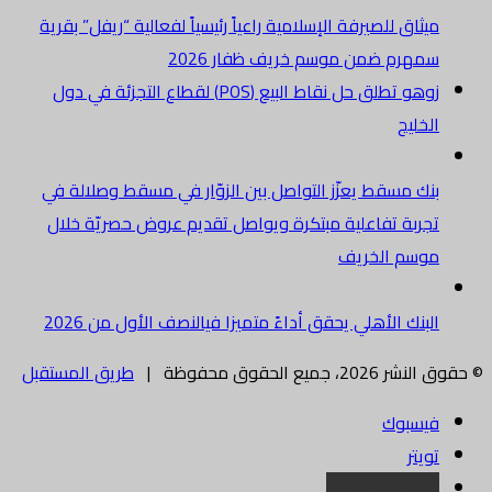
ميثاق للصيرفة الإسلامية راعياً رئيسياً لفعالية “ريفل” بقرية
سمهرم ضمن موسم خريف ظفار 2026
زوهو تطلق حل نقاط البيع (POS) لقطاع التجزئة في دول
الخليج
بنك مسقط يعزّز التواصل بين الزوّار في مسقط وصلالة في
تجربة تفاعلية مبتكرة ويواصل تقديم عروض حصريّة خلال
موسم الخريف
البنك الأهلي يحقق أداءً متميزا فيالنصف الأول من 2026
© حقوق النشر 2026، جميع الحقوق محفوظة |
طريق المستقبل
فيسبوك
تويتر
البريد الالكتروني