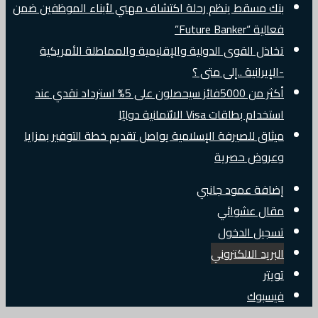
بنك مسقط ينظم رحلة اكتشاف مهني لأبناء الموظفين ضمن
فعالية “Future Banker”
تخاذل القوى الدولية والإقليمية والمماطلة الأمريكية
-الإيرانية ..إلى متى ؟
أكثر من 5000فائز سيحصلون على 5% استرداد نقدي عند
استخدام بطاقات Visa الائتمانية دوليًا
ميثاق للصيرفة الإسلامية يواصل تقديم خطة التوفير بمزايا
وعروض حصرية
إضافة عمود جانبي
مقال عشوائي
تسجيل الدخول
البريد الالكتروني
تويتر
فيسبوك