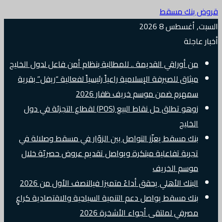
قروض بنك مسقط
السبت, أغسطس 8 2026
أخبار عاجلة
من أوراقي القديمة .. للمطالبة بنظام أمن فاعل لدول الخليج
ميثاق للصيرفة الإسلامية راعياً رئيسياً لفعالية “ريفل” بقرية
سمهرم ضمن موسم خريف ظفار 2026
زوهو تطلق حل نقاط البيع (POS) لقطاع التجزئة في دول
الخليج
بنك مسقط يعزّز التواصل بين الزوّار في مسقط وصلالة في
تجربة تفاعلية مبتكرة ويواصل تقديم عروض حصريّة خلال
موسم الخريف
البنك الأهلي يحقق أداءً متميزا فيالنصف الأول من 2026
بنك مسقط يواصل دعم التنمية السياحية والاقتصادية كراعٍ
مصرفي لملتقى أجواء الأشخرة 2026