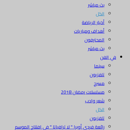
بث مباشر
الكل
أخبار الرياضة
أهداف ومباريات
المحترفون
بث مباشر
في الفن
سينما
تلفزيون
مسرح
مسلسلات رمضان 2018
شعر وادب
الكل
تلفزيون
رائعة فردي أوبرا " لا ترافياتا " في افتتاح الموسم