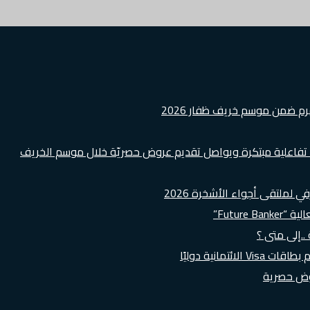
هرم ضمن موسم خريف ظفار 2026
ة تفاعلية مبتكرة ويواصل تقديم عروض حصريّة خلال موسم الخريف
لملتقى أجواء الأشخرة 2026
Futur”
..إلى متى ؟
روض حصرية