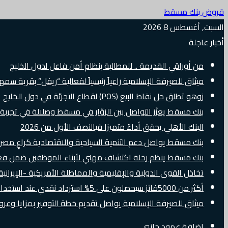
قروض بنك مسقط
السبت, أغسطس 8 2026
أخبار عاجلة
من أوراقي القديمة .. للمطالبة بنظام أمن فاعل لدول الخليج
ميثاق للصيرفة الإسلامية راعياً رئيسياً لفعالية “ريفل” بقرية سم
زوهو تطلق حل نقاط البيع (POS) لقطاع التجزئة في دول الخليج
بنك مسقط يعزّز التواصل بين الزوّار في مسقط وصلالة في تجرب
البنك الأهلي يحقق أداءً متميزا فيالنصف الأول من 2026
بنك مسقط يواصل دعم التنمية السياحية والاقتصادية كراعٍ مصرفي 
بنك مسقط ينظم رحلة اكتشاف مهني لأبناء الموظفين ضمن فعالية “e Banker
تخاذل القوى الدولية والإقليمية والمماطلة الأمريكية -الإيرانية 
أكثر من 5000فائز سيحصلون على 5% استرداد نقدي عند استخدام بطاقات Visa الائتمانية دوليًا
ميثاق للصيرفة الإسلامية يواصل تقديم خطة التوفير بمزايا وع
إضافة عمود جانبي