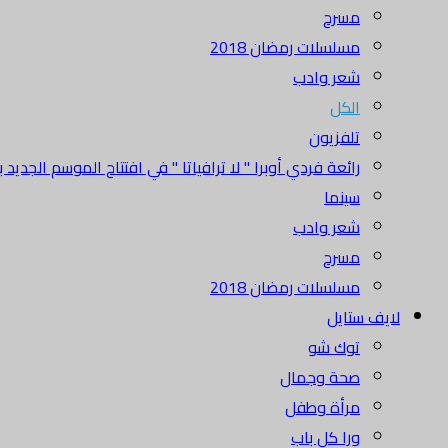
مسرح
مسلسلات رمضان 2018
شعر وادب
الكل
تلفزيون
رائعة فردي أوبرا " لا ترافياتا " في افتتاح الموسم الجديد بدا
سينما
شعر وادب
مسرح
مسلسلات رمضان 2018
لايف ستايل
توك شو
صحة وجمال
مرأة وطفل
ورا كل باب