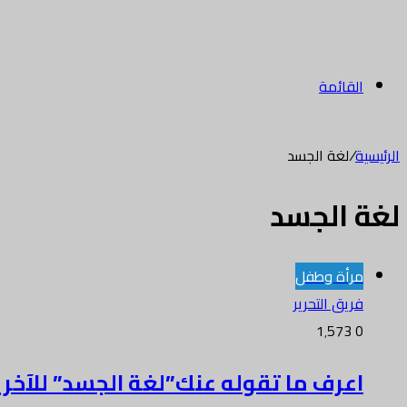
القائمة
الرئيسية
/
لغة الجسد
لغة الجسد
مرأة وطفل
فريق التحرير
1٬573
0
اعرف ما تقوله عنك”لغة الجسد” للآخر