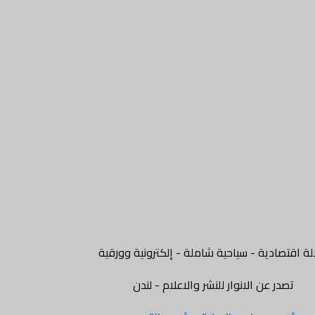
ة اقتصادية - سياحية شاملة - إلكترونية وورقية
تصدر عن الانوار للنشر والاعلام - لندن