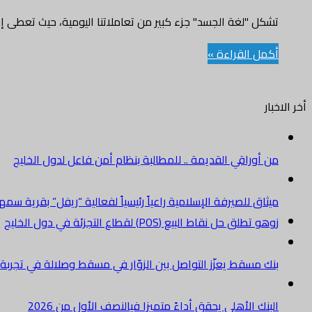
تشكل "لغة الجسد" جزء كبير من تعاملاتنا اليومية، حيث تعطى إ
أكمل القراءة »
أخر الاخبار
من أوراقي القديمة .. للمطالبة بنظام أمن فاعل لدول الخليج
ميثاق للصيرفة الإسلامية راعياً رئيسياً لفعالية “ريفل” بقرية سم
زوهو تطلق حل نقاط البيع (POS) لقطاع التجزئة في دول الخليج
بنك مسقط يعزّز التواصل بين الزوّار في مسقط وصلالة في تجرب
البنك الأهلي يحقق أداءً متميزا فيالنصف الأول من 2026