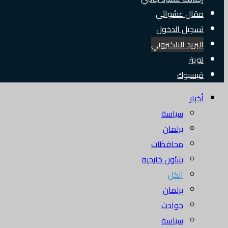
مقال عشوائي
تسجيل الدخول
البريد الالكتروني
تويتر
فيسبوك
أخبار
سياسة
برلمان
محافظات
شئون خارجية
الكل
برلمان
حوادث
سياسة