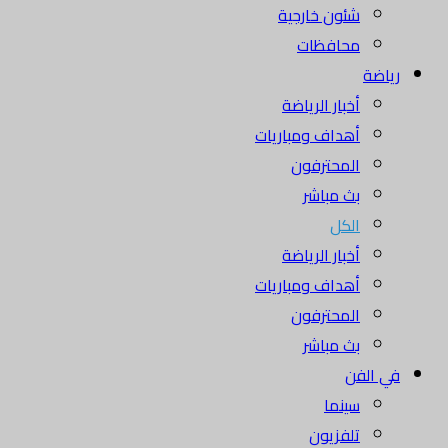
شئون خارجية
محافظات
رياضة
أخبار الرياضة
أهداف ومباريات
المحترفون
بث مباشر
الكل
أخبار الرياضة
أهداف ومباريات
المحترفون
بث مباشر
في الفن
سينما
تلفزيون