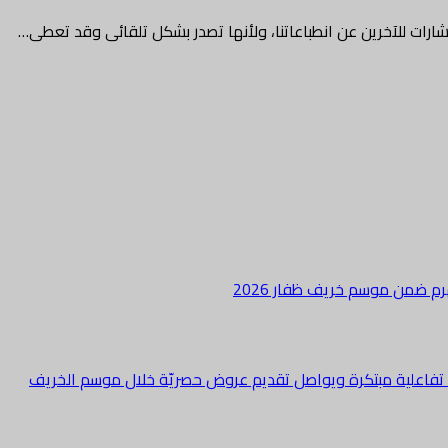
شارات للآخرين عن انطباعاتنا، ولأنها تصدر بشكل تلقائى وقد تعطى…
هرم ضمن موسم خريف ظفار 2026
ة تفاعلية مبتكرة ويواصل تقديم عروض حصريّة خلال موسم الخريف