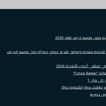
هرم ضمن موسم خريف ظفار 2026
ة تفاعلية مبتكرة ويواصل تقديم عروض حصريّة خلال موسم الخريف
لملتقى أجواء الأشخرة 2026
Futur”
..إلى متى ؟
روض حصرية