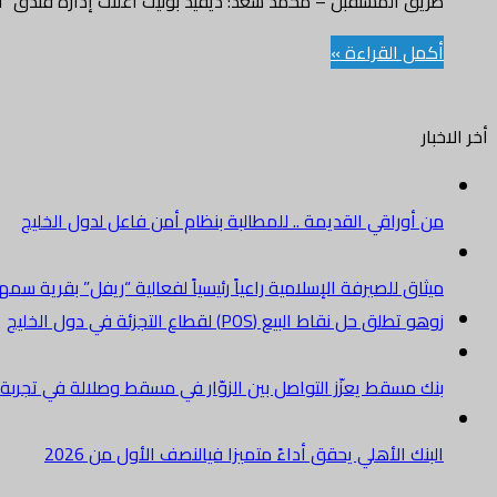
طريق المستقبل – محمد سعد: ديفيد بونيت أعلنت إدارة فندق “ق
أكمل القراءة »
أخر الاخبار
من أوراقي القديمة .. للمطالبة بنظام أمن فاعل لدول الخليج
ميثاق للصيرفة الإسلامية راعياً رئيسياً لفعالية “ريفل” بقرية سم
زوهو تطلق حل نقاط البيع (POS) لقطاع التجزئة في دول الخليج
بنك مسقط يعزّز التواصل بين الزوّار في مسقط وصلالة في تجرب
البنك الأهلي يحقق أداءً متميزا فيالنصف الأول من 2026