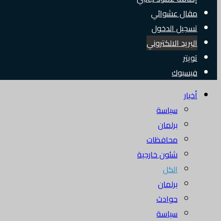
مقال عشوائي
تسجيل الدخول
البريد الالكتروني
تويتر
فيسبوك
أخبار
سياسة
برلمان
محافظات
شئون خارجية
الكل
برلمان
حوادث
سياسة