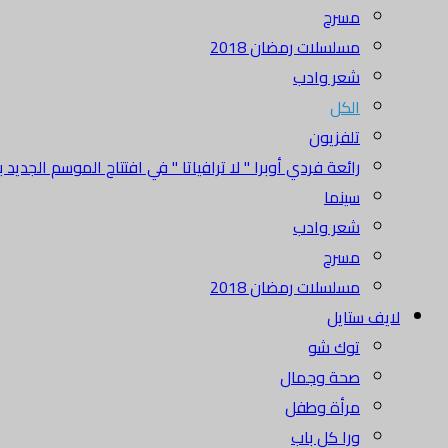
مسرح
مسلسلات رمضان 2018
شعر وادب
الكل
تلفزيون
رائعة فردي أوبرا " لا ترافياتا " في افتتاح الموسم الجديد بدا
سينما
شعر وادب
مسرح
مسلسلات رمضان 2018
لايف ستايل
توك شو
صحة وجمال
مرأة وطفل
ورا كل باب