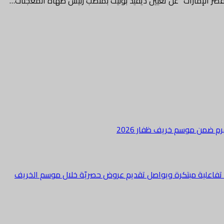
صر الإمارات” عن تعيين ديفيد بونيت بمنصب رئيس طهاة المُعجّنات…
هرم ضمن موسم خريف ظفار 2026
ة تفاعلية مبتكرة ويواصل تقديم عروض حصريّة خلال موسم الخريف