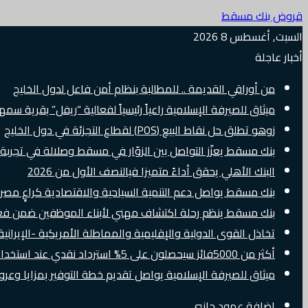
قروض بنك مسقط
السبت, أغسطس 8 2026
أخبار عاجلة
من أوراقي القديمة .. للمطالبة بنظام أمن فاعل لدول الخليج
ميثاق للصيرفة الإسلامية راعياً رئيسياً لفعالية “ريفل” بقرية سم
زوهو تطلق حل نقاط البيع (POS) لقطاع التجزئة في دول الخليج
بنك مسقط يعزّز التواصل بين الزوّار في مسقط وصلالة في تجرب
البنك الأهلي يحقق أداءً متميزا فيالنصف الأول من 2026
بنك مسقط يواصل دعم التنمية السياحية والاقتصادية كراعٍ مصرفي 
بنك مسقط ينظم رحلة اكتشاف مهني لأبناء الموظفين ضمن فعالية “e Banker
تخاذل القوى الدولية والإقليمية والمماطلة الأمريكية -الإيرانية 
أكثر من 5000فائز سيحصلون على 5% استرداد نقدي عند استخدام بطاقات Visa الائتمانية دوليًا
ميثاق للصيرفة الإسلامية يواصل تقديم خطة التوفير بمزايا وع
إضافة عمود جانبي