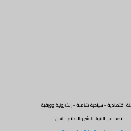
ة اقتصادية - سياحية شاملة - إلكترونية وورقية
تصدر عن الانوار للنشر والاعلام - لندن