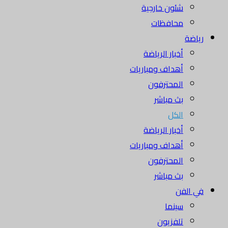
شئون خارجية
محافظات
رياضة
أخبار الرياضة
أهداف ومباريات
المحترفون
بث مباشر
الكل
أخبار الرياضة
أهداف ومباريات
المحترفون
بث مباشر
في الفن
سينما
تلفزيون