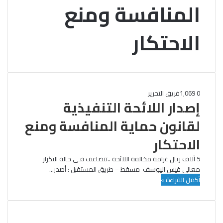
المنافسة ومنع
الاحتكار
0
1٬069
فريق التحرير
إصدار اللائحة التنفيذية
لقانون حماية المنافسة ومنع
الاحتكار
5 آلاف ريال غرامة مخالفة اللائحة ..تتضاعف فـي حالة التكرار
معالي قيس اليوسف مسقط – طريق المستقبل : أصدر…
أكمل القراءة »