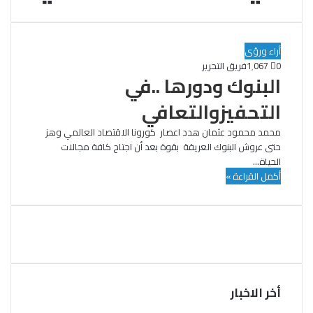
أراء ورؤى
0
1٬067
فريق التحرير
البنوك ودورها ..في
التحفيزوالتعافي
محمد محمود عثمان هدد اعصار كورونا الاقتصاد العالمي وهز
حتى عروش البنوك العريقة بقوة بعد أن اجتاح كافة مجالات
الحياة…
أكمل القراءة »
أخر الاخبار