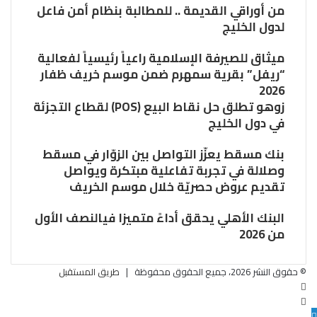
من أوراقي القديمة .. للمطالبة بنظام أمن فاعل
لدول الخليج
ميثاق للصيرفة الإسلامية راعياً رئيسياً لفعالية
“ريفل” بقرية سمهرم ضمن موسم خريف ظفار
2026
زوهو تطلق حل نقاط البيع (POS) لقطاع التجزئة
في دول الخليج
بنك مسقط يعزّز التواصل بين الزوّار في مسقط
وصلالة في تجربة تفاعلية مبتكرة ويواصل
تقديم عروض حصريّة خلال موسم الخريف
البنك الأهلي يحقق أداءً متميزا فيالنصف الأول
من 2026
© حقوق النشر 2026، جميع الحقوق محفوظة |
طريق المستقبل
فيسبوك
تويتر
زر
البريد