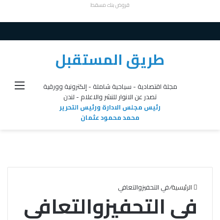
قروض بنك مسقط
طريق المستقبل
القائ
مجلة اقتصادية - سياحية شاملة - إلكترونية وورقية
تصدر عن الانوار للنشر والاعلام - لندن
رئيس مجلس الادارة ورئيس التحرير
محمد محمود عثمان
الرئيسية
/
في التحفيزوالتعافي
في التحفيزوالتعافي