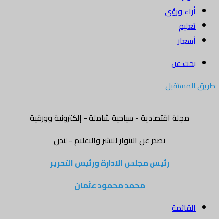
أراء ورؤى
تعليم
أسعار
بحث عن
طريق المستقبل
مجلة اقتصادية - سياحية شاملة - إلكترونية وورقية
تصدر عن الانوار للنشر والاعلام - لندن
رئيس مجلس الادارة ورئيس التحرير
محمد محمود عثمان
القائمة