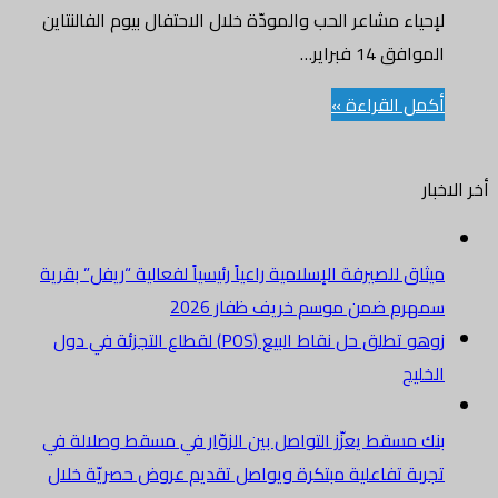
لإحياء مشاعر الحب والمودّة خلال الاحتفال بيوم الفالنتاين
الموافق 14 فبراير…
أكمل القراءة »
أخر الاخبار
ميثاق للصيرفة الإسلامية راعياً رئيسياً لفعالية “ريفل” بقرية
سمهرم ضمن موسم خريف ظفار 2026
زوهو تطلق حل نقاط البيع (POS) لقطاع التجزئة في دول
الخليج
بنك مسقط يعزّز التواصل بين الزوّار في مسقط وصلالة في
تجربة تفاعلية مبتكرة ويواصل تقديم عروض حصريّة خلال