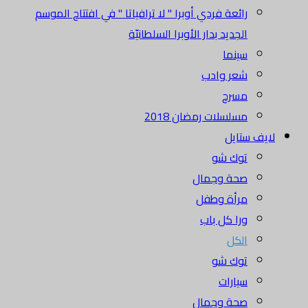
رائعة فردي أوبرا " لا ترافياتا " في افتتاح الموسم
الجديد بدار الأوبرا السلطانيّة
سينما
شعر وادب
مسرح
مسلسلات رمضان 2018
لايف ستايل
توك شو
صحة وجمال
مرأة وطفل
ورا كل باب
الكل
توك شو
سيارات
صحة وجمال