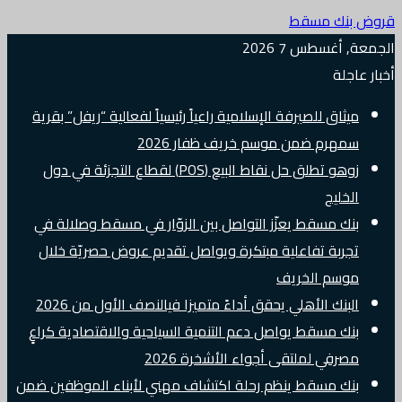
قروض بنك مسقط
الجمعة, أغسطس 7 2026
أخبار عاجلة
ميثاق للصيرفة الإسلامية راعياً رئيسياً لفعالية “ريفل” بقرية
سمهرم ضمن موسم خريف ظفار 2026
زوهو تطلق حل نقاط البيع (POS) لقطاع التجزئة في دول
الخليج
بنك مسقط يعزّز التواصل بين الزوّار في مسقط وصلالة في
تجربة تفاعلية مبتكرة ويواصل تقديم عروض حصريّة خلال
موسم الخريف
البنك الأهلي يحقق أداءً متميزا فيالنصف الأول من 2026
بنك مسقط يواصل دعم التنمية السياحية والاقتصادية كراعٍ
مصرفي لملتقى أجواء الأشخرة 2026
بنك مسقط ينظم رحلة اكتشاف مهني لأبناء الموظفين ضمن