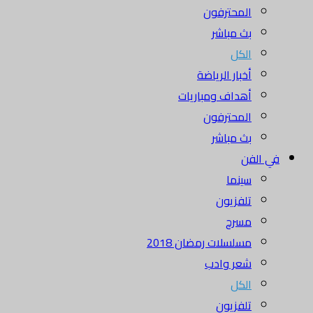
المحترفون
بث مباشر
الكل
أخبار الرياضة
أهداف ومباريات
المحترفون
بث مباشر
في الفن
سينما
تلفزيون
مسرح
مسلسلات رمضان 2018
شعر وادب
الكل
تلفزيون