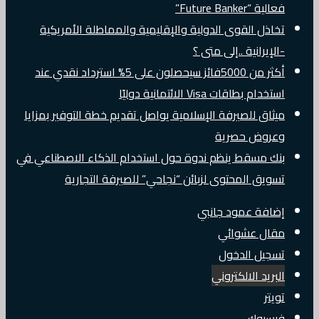
فعالية “Future Banker”
تخاذل القوى الدولية والإقليمية والمماطلة الأمريكية
-الإيرانية ..إلى متى ؟
أكثر من 5000فائز سيحصلون على 5% استرداد نقدي عند
استخدام بطاقات Visa الائتمانية دوليًا
ميثاق للصيرفة الإسلامية يواصل تقديم خطة التوفير بمزايا
وعروض حصرية
بنك مسقط ينظم ندوة حول استخدام الذكاء الاصطناعي في
تسويق المحتوى لزبائن “نجاحي” للصيرفة التجارية
إضافة عمود جانبي
مقال عشوائي
تسجيل الدخول
البريد الالكتروني
تويتر
فيسبوك