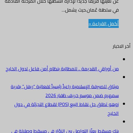
عن تعينها فريقًا جديدًا لإدارة أنشطتها خلال المرحلة القادمة
في سلطنة عُمان.حيث يشمل…
أكمل القراءة »
أخر الاخبار
من أوراقي القديمة .. للمطالبة بنظام أمن فاعل لدول الخليج
ميثاق للصيرفة الإسلامية راعياً رئيسياً لفعالية “ريفل” بقرية
سمهرم ضمن موسم خريف ظفار 2026
زوهو تطلق حل نقاط البيع (POS) لقطاع التجزئة في دول
الخليج
بنك مسقط يعزّز التواصل بين الزوّار في مسقط وصلالة في