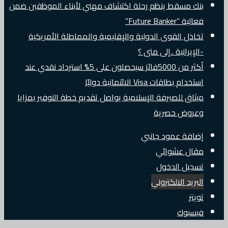
بنك مسقط ينظم رحلة اكتشاف مهني لأبناء الموظفين ضمن
فعالية “Future Banker”
تخاذل القوى الدولية والإقليمية والمماطلة الأمريكية
-الإيرانية ..إلى متى ؟
أكثر من 5000فائز سيحصلون على 5% استرداد نقدي عند
استخدام بطاقات Visa الائتمانية دوليًا
ميثاق للصيرفة الإسلامية يواصل تقديم خطة التوفير بمزايا
وعروض حصرية
إضافة عمود جانبي
مقال عشوائي
تسجيل الدخول
البريد الالكتروني
تويتر
فيسبوك