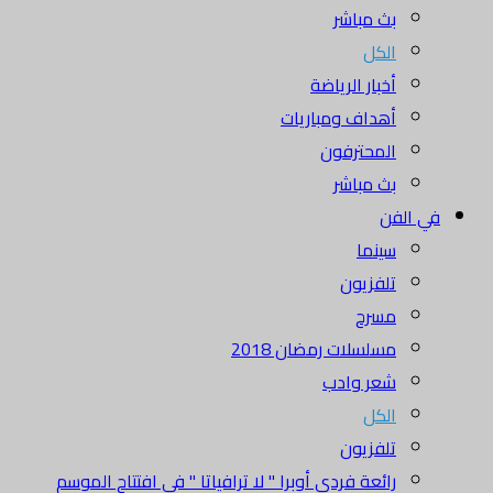
بث مباشر
الكل
أخبار الرياضة
أهداف ومباريات
المحترفون
بث مباشر
في الفن
سينما
تلفزيون
مسرح
مسلسلات رمضان 2018
شعر وادب
الكل
تلفزيون
رائعة فردي أوبرا " لا ترافياتا " في افتتاح الموسم