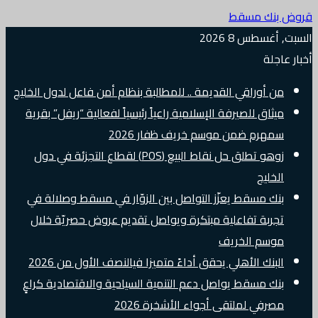
قروض بنك مسقط
السبت, أغسطس 8 2026
أخبار عاجلة
من أوراقي القديمة .. للمطالبة بنظام أمن فاعل لدول الخليج
ميثاق للصيرفة الإسلامية راعياً رئيسياً لفعالية “ريفل” بقرية
سمهرم ضمن موسم خريف ظفار 2026
زوهو تطلق حل نقاط البيع (POS) لقطاع التجزئة في دول
الخليج
بنك مسقط يعزّز التواصل بين الزوّار في مسقط وصلالة في
تجربة تفاعلية مبتكرة ويواصل تقديم عروض حصريّة خلال
موسم الخريف
البنك الأهلي يحقق أداءً متميزا فيالنصف الأول من 2026
بنك مسقط يواصل دعم التنمية السياحية والاقتصادية كراعٍ
مصرفي لملتقى أجواء الأشخرة 2026