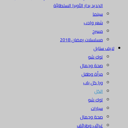
الجديد بدار الأوبرا السلطانيّة
سينما
شعر وادب
مسرح
مسلسلات رمضان 2018
لايف ستايل
توك شو
صحة وجمال
مرأة وطفل
ورا كل باب
الكل
توك شو
سيارات
صحة وجمال
غرائب وطرائف