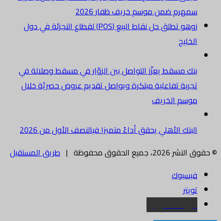
سمهرم ضمن موسم خريف ظفار 2026
زوهو تطلق حل نقاط البيع (POS) لقطاع التجزئة في دول
الخليج
بنك مسقط يعزّز التواصل بين الزوّار في مسقط وصلالة في
تجربة تفاعلية مبتكرة ويواصل تقديم عروض حصريّة خلال
موسم الخريف
البنك الأهلي يحقق أداءً متميزا فيالنصف الأول من 2026
© حقوق النشر 2026، جميع الحقوق محفوظة |
طريق المستقبل
فيسبوك
تويتر
البريد الالكتروني