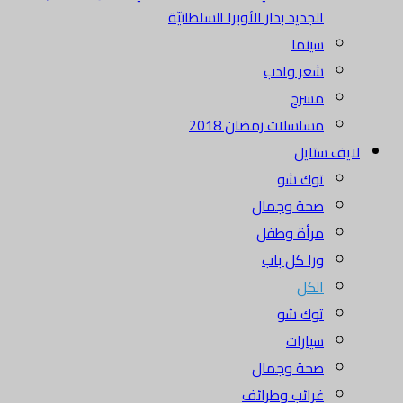
الجديد بدار الأوبرا السلطانيّة
سينما
شعر وادب
مسرح
مسلسلات رمضان 2018
لايف ستايل
توك شو
صحة وجمال
مرأة وطفل
ورا كل باب
الكل
توك شو
سيارات
صحة وجمال
غرائب وطرائف