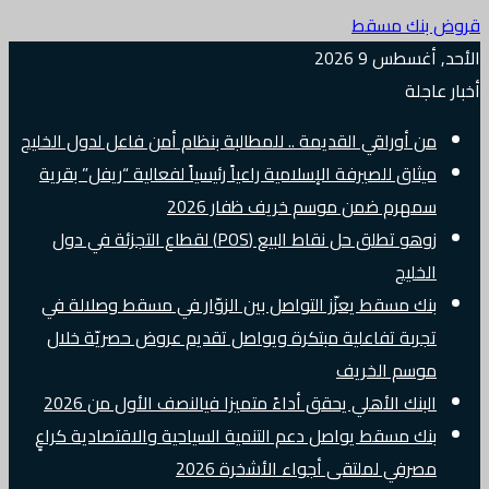
قروض بنك مسقط
الأحد, أغسطس 9 2026
أخبار عاجلة
من أوراقي القديمة .. للمطالبة بنظام أمن فاعل لدول الخليج
ميثاق للصيرفة الإسلامية راعياً رئيسياً لفعالية “ريفل” بقرية
سمهرم ضمن موسم خريف ظفار 2026
زوهو تطلق حل نقاط البيع (POS) لقطاع التجزئة في دول
الخليج
بنك مسقط يعزّز التواصل بين الزوّار في مسقط وصلالة في
تجربة تفاعلية مبتكرة ويواصل تقديم عروض حصريّة خلال
موسم الخريف
البنك الأهلي يحقق أداءً متميزا فيالنصف الأول من 2026
بنك مسقط يواصل دعم التنمية السياحية والاقتصادية كراعٍ
مصرفي لملتقى أجواء الأشخرة 2026