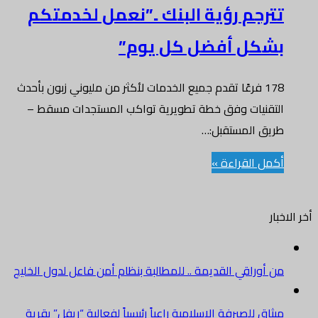
تترجم رؤية البنك ..”نعمل لخدمتكم
بشكل أفضل كل يوم”
178 فرعًا تقدم جميع الخدمات لأكثر من مليوني زبون بأحدث
التقنيات وفق خطة تطويرية تواكب المستجدات مسقط –
طريق المستقبل:…
أكمل القراءة »
أخر الاخبار
من أوراقي القديمة .. للمطالبة بنظام أمن فاعل لدول الخليج
ميثاق للصيرفة الإسلامية راعياً رئيسياً لفعالية “ريفل” بقرية