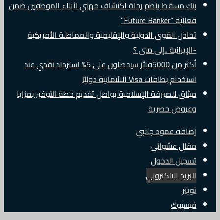
بنك مسقط ينظم رحلة اكتشاف مهني لأبناء الموظفين ضمن
فعالية “Future Banker”
تخاذل القوى الدولية والإقليمية والمماطلة الأمريكية
-الإيرانية ..إلى متى ؟
أكثر من 5000فائز سيحصلون على 5% استرداد نقدي عند
استخدام بطاقات Visa الائتمانية دوليًا
ميثاق للصيرفة الإسلامية يواصل تقديم خطة التوفير بمزايا
وعروض حصرية
إضافة عمود جانبي
مقال عشوائي
تسجيل الدخول
البريد الالكتروني
تويتر
فيسبوك