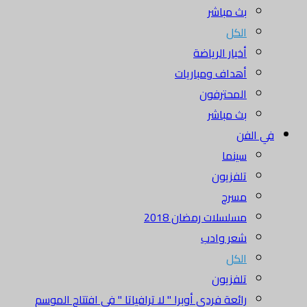
بث مباشر
الكل
أخبار الرياضة
أهداف ومباريات
المحترفون
بث مباشر
في الفن
سينما
تلفزيون
مسرح
مسلسلات رمضان 2018
شعر وادب
الكل
تلفزيون
رائعة فردي أوبرا " لا ترافياتا " في افتتاح الموسم