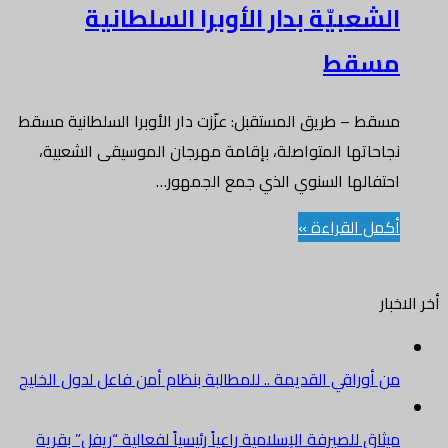
الشعبيّة بدار الأوبرا السلطانية
مسقط
مسقط – طريق المستقبل: عزّزت دار الأوبرا السلطانية مسقط
نجاحاتها المتواصلة، بإقامة مهرجان الموسيقى الشعبية،
احتفالها السنوي الذي جمع الجمهور…
أكمل القراءة »
أخر الاخبار
من أوراقي القديمة .. للمطالبة بنظام أمن فاعل لدول الخليج
ميثاق للصيرفة الإسلامية راعياً رئيسياً لفعالية “ريفل” بقرية