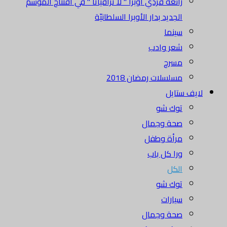
رائعة فردي أوبرا " لا ترافياتا " في افتتاح الموسم
الجديد بدار الأوبرا السلطانيّة
سينما
شعر وادب
مسرح
مسلسلات رمضان 2018
لايف ستايل
توك شو
صحة وجمال
مرأة وطفل
ورا كل باب
الكل
توك شو
سيارات
صحة وجمال