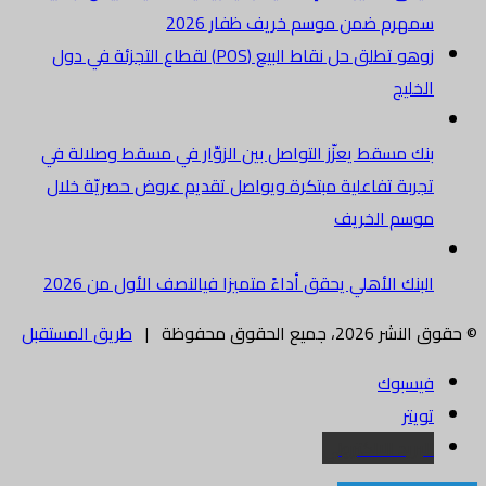
سمهرم ضمن موسم خريف ظفار 2026
زوهو تطلق حل نقاط البيع (POS) لقطاع التجزئة في دول
الخليج
بنك مسقط يعزّز التواصل بين الزوّار في مسقط وصلالة في
تجربة تفاعلية مبتكرة ويواصل تقديم عروض حصريّة خلال
موسم الخريف
البنك الأهلي يحقق أداءً متميزا فيالنصف الأول من 2026
© حقوق النشر 2026، جميع الحقوق محفوظة |
طريق المستقبل
فيسبوك
تويتر
البريد الالكتروني