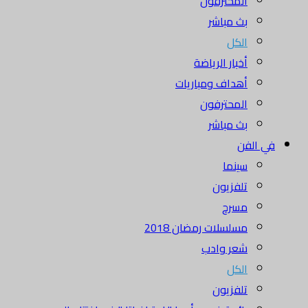
المحترفون
بث مباشر
الكل
أخبار الرياضة
أهداف ومباريات
المحترفون
بث مباشر
في الفن
سينما
تلفزيون
مسرح
مسلسلات رمضان 2018
شعر وادب
الكل
تلفزيون